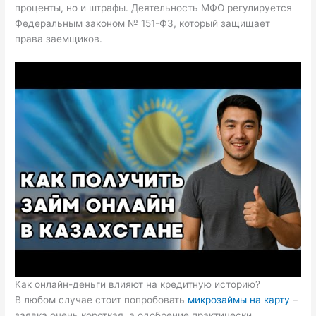
проценты, но и штрафы. Деятельность МФО регулируется
Федеральным законом № 151-ФЗ, который защищает
права заемщиков.
Как онлайн-деньги влияют на кредитную историю?
В любом случае стоит попробовать
микрозаймы на карту
–
заявка очень короткая, а одобрение практически