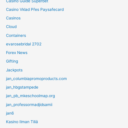
Casino Guide Superbet
Casino Vklad Přes Paysafecard
Casinos
Cloud
Containers
evarosebridal 2702
Forex News
Gifting
Jackpots
jan_columbiapromoproducts.com
jan_hbgstampede
jan_pb_mkeschoolmap.org
jan_professormadjidsamii
jan6
Kasino Ilman Tiliä