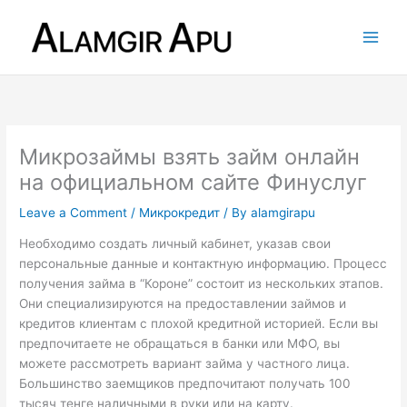
Skip
to
content
Микрозаймы взять займ онлайн
на официальном сайте Финуслуг
Leave a Comment
/
Микрокредит
/ By
alamgirapu
Необходимо создать личный кабинет, указав свои
персональные данные и контактную информацию. Процесс
получения займа в “Короне” состоит из нескольких этапов.
Они специализируются на предоставлении займов и
кредитов клиентам с плохой кредитной историей. Если вы
предпочитаете не обращаться в банки или МФО, вы
можете рассмотреть вариант займа у частного лица.
Большинство заемщиков предпочитают получать 100
тысяч тенге наличными в руки или на карту.