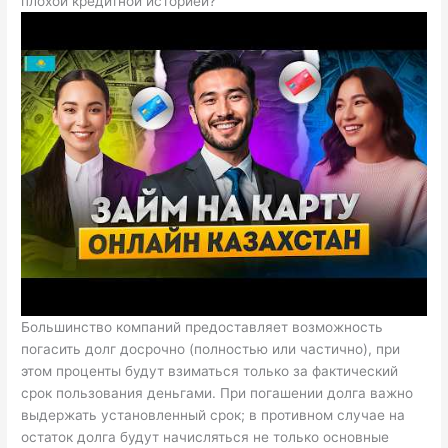
плохой кредитной историей?
Большинство компаний предоставляет возможность
погасить долг досрочно (полностью или частично), при
этом проценты будут взиматься только за фактический
срок пользования деньгами. При погашении долга важно
выдержать установленный срок; в противном случае на
остаток долга будут начисляться не только основные