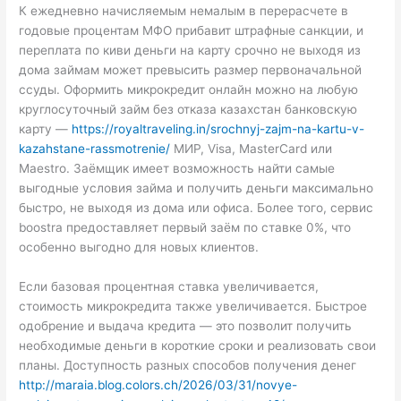
К ежедневно начисляемым немалым в перерасчете в
годовые процентам МФО прибавит штрафные санкции, и
переплата по киви деньги на карту срочно не выходя из
дома займам может превысить размер первоначальной
ссуды. Оформить микрокредит онлайн можно на любую
круглосуточный займ без отказа казахстан банковскую
карту —
https://royaltraveling.in/srochnyj-zajm-na-kartu-v-
kazahstane-rassmotrenie/
МИР, Visa, MasterCard или
Maestro. Заёмщик имеет возможность найти самые
выгодные условия займа и получить деньги максимально
быстро, не выходя из дома или офиса. Более того, сервис
boostra предоставляет первый заём по ставке 0%, что
особенно выгодно для новых клиентов.
Если базовая процентная ставка увеличивается,
стоимость микрокредита также увеличивается. Быстрое
одобрение и выдача кредита — это позволит получить
необходимые деньги в короткие сроки и реализовать свои
планы. Доступность разных способов получения денег
http://maraia.blog.colors.ch/2026/03/31/novye-