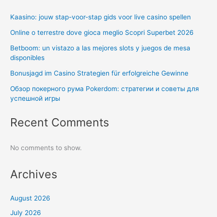
Kaasino: jouw stap-voor-stap gids voor live casino spellen
Online o terrestre dove gioca meglio Scopri Superbet 2026
Betboom: un vistazo a las mejores slots y juegos de mesa
disponibles
Bonusjagd im Casino Strategien für erfolgreiche Gewinne
Обзор покерного рума Pokerdom: стратегии и советы для
успешной игры
Recent Comments
No comments to show.
Archives
August 2026
July 2026