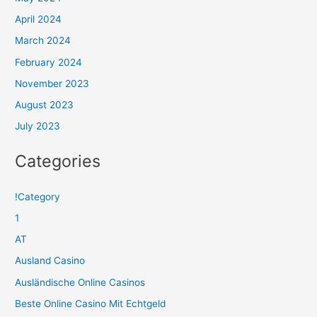
April 2024
March 2024
February 2024
November 2023
August 2023
July 2023
Categories
!Category
1
AT
Ausland Casino
Ausländische Online Casinos
Beste Online Casino Mit Echtgeld