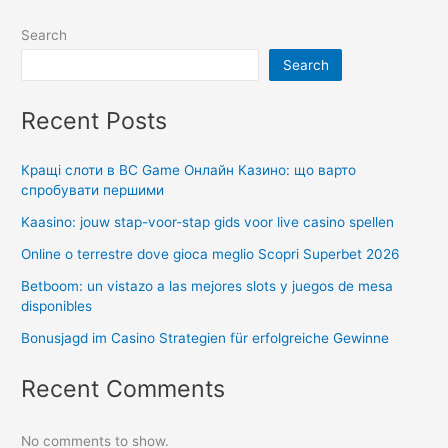
Search
Search
Recent Posts
Кращі слоти в BC Game Онлайн Казино: що варто
спробувати першими
Kaasino: jouw stap-voor-stap gids voor live casino spellen
Online o terrestre dove gioca meglio Scopri Superbet 2026
Betboom: un vistazo a las mejores slots y juegos de mesa
disponibles
Bonusjagd im Casino Strategien für erfolgreiche Gewinne
Recent Comments
No comments to show.