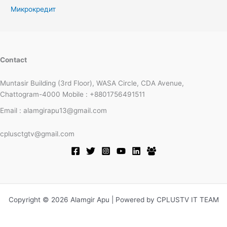
Микрокредит
Contact
Muntasir Building (3rd Floor), WASA Circle, CDA Avenue,
Chattogram-4000 Mobile : +8801756491511
Email : alamgirapu13@gmail.com
cplusctgtv@gmail.com
Copyright © 2026 Alamgir Apu | Powered by CPLUSTV IT TEAM