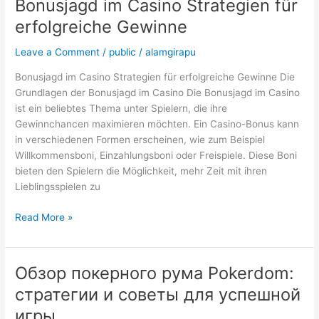
Bonusjagd im Casino Strategien für
Bonusjagd
im
erfolgreiche Gewinne
Casino
Strategien
Leave a Comment
/
public
/
alamgirapu
für
Bonusjagd im Casino Strategien für erfolgreiche Gewinne Die
erfolgreiche
Grundlagen der Bonusjagd im Casino Die Bonusjagd im Casino
Gewinne
ist ein beliebtes Thema unter Spielern, die ihre
Gewinnchancen maximieren möchten. Ein Casino-Bonus kann
in verschiedenen Formen erscheinen, wie zum Beispiel
Willkommensboni, Einzahlungsboni oder Freispiele. Diese Boni
bieten den Spielern die Möglichkeit, mehr Zeit mit ihren
Lieblingsspielen zu
Read More »
Обзор покерного рума Pokerdom:
Обзор
покерного
стратегии и советы для успешной
рума
игры
Pokerdom: