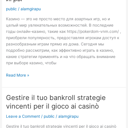
стратегии
public
/
alamgirapu
и
советы
Казино — это не просто место для азартных игр, но и
для
целый мир увлекательных возможностей. В последние
успешной
годы онлайн-казино, такие как https://pokerdom-vnm.com/ ,
игры
приобрели популярность, предоставляя игрокам доступ к
разнообразным играм прямо из дома. Сегодня мы
подробно рассмотрим, как эффективно играть в казино,
какие стратегии применять и на что обращать внимание
при выборе казино, чтобы
Read More »
Gestire il tuo bankroll strategie
Gestire
il
vincenti per il gioco ai casinò
tuo
bankroll
Leave a Comment
/
public
/
alamgirapu
strategie
Gestire il tuo bankroll strategie vincenti per il gioco ai casinò
vincenti