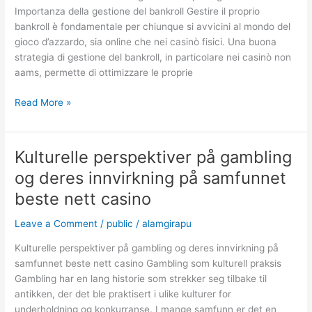
Importanza della gestione del bankroll Gestire il proprio
per
bankroll è fondamentale per chiunque si avvicini al mondo del
il
gioco d’azzardo, sia online che nei casinò fisici. Una buona
gioco
strategia di gestione del bankroll, in particolare nei casinò non
ai
aams, permette di ottimizzare le proprie
casinò
Read More »
Kulturelle perspektiver på gambling
Kulturelle
perspektiver
og deres innvirkning på samfunnet
på
beste nett casino
gambling
og
Leave a Comment
/
public
/
alamgirapu
deres
innvirkning
Kulturelle perspektiver på gambling og deres innvirkning på
på
samfunnet beste nett casino Gambling som kulturell praksis
samfunnet
Gambling har en lang historie som strekker seg tilbake til
beste
antikken, der det ble praktisert i ulike kulturer for
nett
underholdning og konkurranse. I mange samfunn er det en