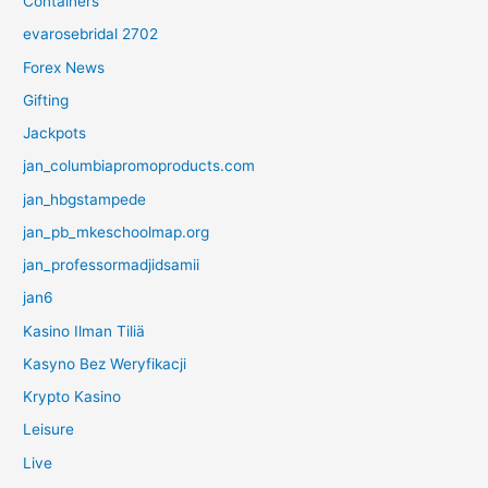
Containers
evarosebridal 2702
Forex News
Gifting
Jackpots
jan_columbiapromoproducts.com
jan_hbgstampede
jan_pb_mkeschoolmap.org
jan_professormadjidsamii
jan6
Kasino Ilman Tiliä
Kasyno Bez Weryfikacji
Krypto Kasino
Leisure
Live