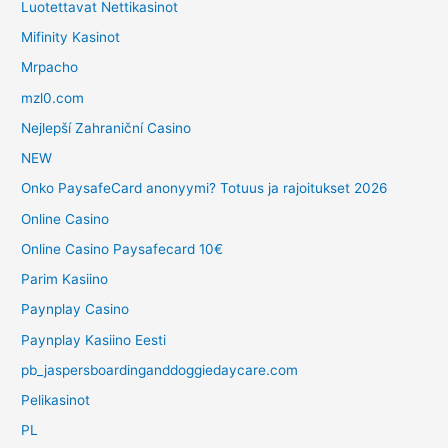
Luotettavat Nettikasinot
Mifinity Kasinot
Mrpacho
mzl0.com
Nejlepší Zahraniční Casino
NEW
Onko PaysafeCard anonyymi? Totuus ja rajoitukset 2026
Online Casino
Online Casino Paysafecard 10€
Parim Kasiino
Paynplay Casino
Paynplay Kasiino Eesti
pb_jaspersboardinganddoggiedaycare.com
Pelikasinot
PL