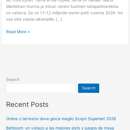
se, mitä löysin. Tämä ei ole hypeä, tämä on faktaa. täältä
Markkinan murros ja minun rahani Suomen rahapelimarkkina
on valtava. Se on 1,1–1,2 miljardin euron potti vuonna 2026. Iso
osa siitä valuisi ulkomaille, […]
Read More »
Search
Search
Recent Posts
Online o terrestre dove gioca meglio Scopri Superbet 2026
Betboom: un vistazo a las mejores slots y juegos de mesa