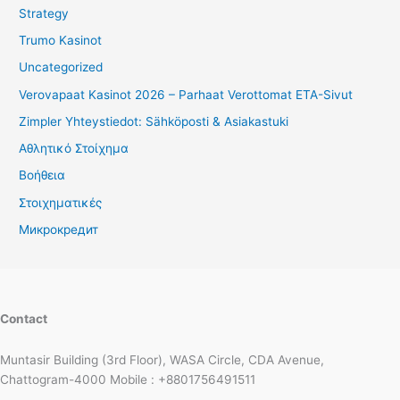
Strategy
Trumo Kasinot
Uncategorized
Verovapaat Kasinot 2026 – Parhaat Verottomat ETA-Sivut
Zimpler Yhteystiedot: Sähköposti & Asiakastuki
Αθλητικό Στοίχημα
Βοήθεια
Στοιχηματικές
Микрокредит
Contact
Muntasir Building (3rd Floor), WASA Circle, CDA Avenue,
Chattogram-4000 Mobile : +8801756491511