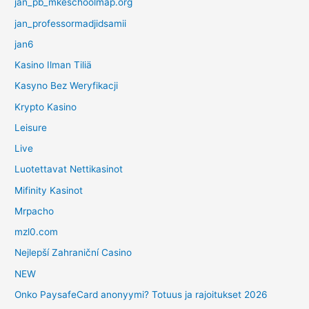
jan_pb_mkeschoolmap.org
jan_professormadjidsamii
jan6
Kasino Ilman Tiliä
Kasyno Bez Weryfikacji
Krypto Kasino
Leisure
Live
Luotettavat Nettikasinot
Mifinity Kasinot
Mrpacho
mzl0.com
Nejlepší Zahraniční Casino
NEW
Onko PaysafeCard anonyymi? Totuus ja rajoitukset 2026