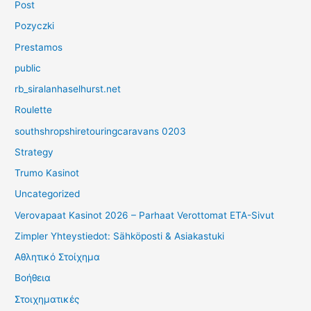
Post
Pozyczki
Prestamos
public
rb_siralanhaselhurst.net
Roulette
southshropshiretouringcaravans 0203
Strategy
Trumo Kasinot
Uncategorized
Verovapaat Kasinot 2026 – Parhaat Verottomat ETA-Sivut
Zimpler Yhteystiedot: Sähköposti & Asiakastuki
Αθλητικό Στοίχημα
Βοήθεια
Στοιχηματικές