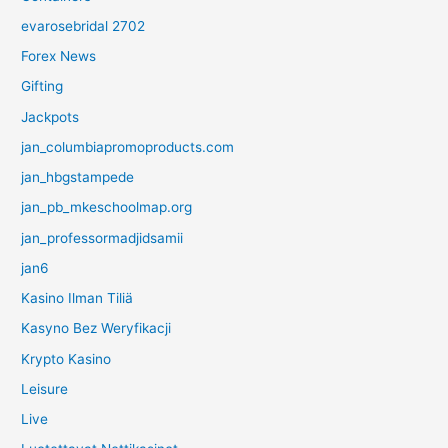
evarosebridal 2702
Forex News
Gifting
Jackpots
jan_columbiapromoproducts.com
jan_hbgstampede
jan_pb_mkeschoolmap.org
jan_professormadjidsamii
jan6
Kasino Ilman Tiliä
Kasyno Bez Weryfikacji
Krypto Kasino
Leisure
Live