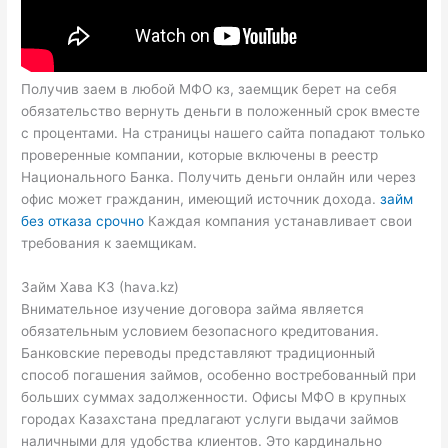
Получив заем в любой МФО кз, заемщик берет на себя
обязательство вернуть деньги в положенный срок вместе
с процентами. На страницы нашего сайта попадают только
проверенные компании, которые включены в реестр
Национального Банка. Получить деньги онлайн или через
офис может гражданин, имеющий источник дохода.
займ
без отказа срочно
Каждая компания устанавливает свои
требования к заемщикам.
Займ Хава КЗ (hava.kz)
Внимательное изучение договора займа является
обязательным условием безопасного кредитования.
Банковские переводы представляют традиционный
способ погашения займов, особенно востребованный при
больших суммах задолженности. Офисы МФО в крупных
городах Казахстана предлагают услуги выдачи займов
наличными для удобства клиентов. Это кардинально