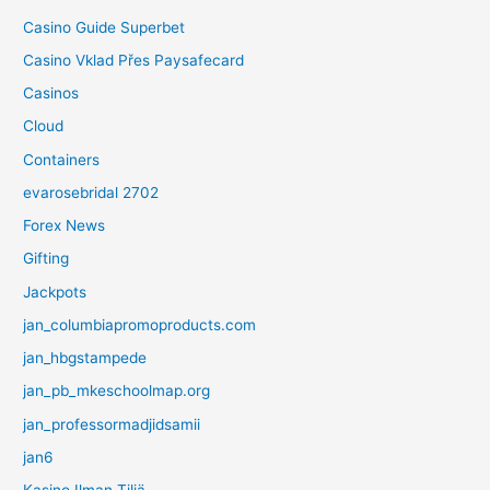
Casino Guide Superbet
Casino Vklad Přes Paysafecard
Casinos
Cloud
Containers
evarosebridal 2702
Forex News
Gifting
Jackpots
jan_columbiapromoproducts.com
jan_hbgstampede
jan_pb_mkeschoolmap.org
jan_professormadjidsamii
jan6