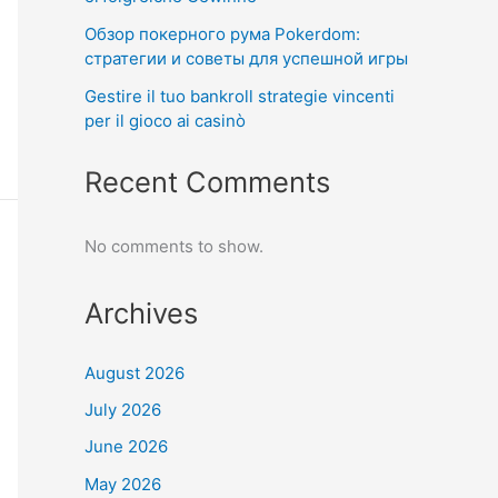
Обзор покерного рума Pokerdom:
стратегии и советы для успешной игры
Gestire il tuo bankroll strategie vincenti
per il gioco ai casinò
Recent Comments
No comments to show.
Archives
August 2026
July 2026
June 2026
May 2026