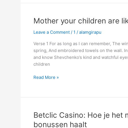
brengt
Mother
Mother your children are li
your
Leave a Comment
/
1
/
alamgirapu
children
are
Verse 1 For as long as I can remember, The win
like
spring, And embroidered towels on the wall. In
birds
and know Shevchenko’s kind and watchful eyes
children
Read More »
Betclic
Betclic Casino: Hoe je het 
Casino:
bonussen haalt
Hoe