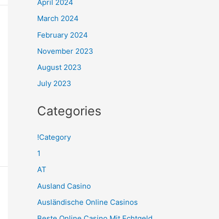
April 2024
March 2024
February 2024
November 2023
August 2023
July 2023
Categories
!Category
1
AT
Ausland Casino
Ausländische Online Casinos
Beste Online Casino Mit Echtgeld