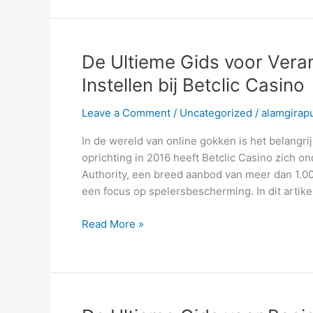
De
De Ultieme Gids voor Vera
Ultieme
Instellen bij Betclic Casino
Gids
voor
Leave a Comment
/
Uncategorized
/
alamgirap
Verantwoord
In de wereld van online gokken is het belangri
Spelen
oprichting in 2016 heeft Betclic Casino zich o
en
Authority, een breed aanbod van meer dan 1.00
Limieten
een focus op spelersbescherming. In dit artikel
Instellen
bij
Read More »
Betclic
Casino
De