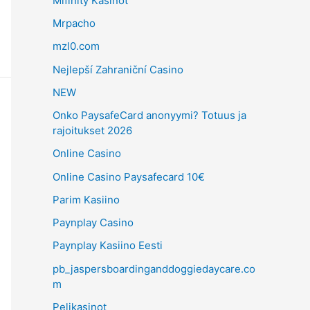
Mifinity Kasinot
Mrpacho
mzl0.com
Nejlepší Zahraniční Casino
NEW
Onko PaysafeCard anonyymi? Totuus ja
rajoitukset 2026
Online Casino
Online Casino Paysafecard 10€
Parim Kasiino
Paynplay Casino
Paynplay Kasiino Eesti
pb_jaspersboardinganddoggiedaycare.co
m
Pelikasinot