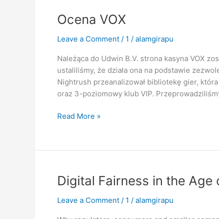
Ocena
Ocena VOX
VOX
Leave a Comment
/
1
/
alamgirapu
Należąca do Udwin B.V. strona kasyna VOX zos
ustaliliśmy, że działa ona na podstawie zezwo
Nightrush przeanalizował bibliotekę gier, któr
oraz 3-poziomowy klub VIP. Przeprowadziliśmy
Read More »
Digital
Digital Fairness in the Age
Fairness
Leave a Comment
/
1
/
alamgirapu
in
the