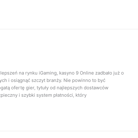
lepszeń na rynku iGaming, kasyno 9 Online zadbało już o
ch i osiągnąć szczyt branży. Nie powinno to być
atą ofertę gier, tytuły od najlepszych dostawców
eczny i szybki system płatności, który