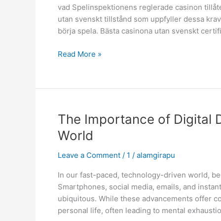
vad Spelinspektionens reglerade casinon tillå
tillstånd
utan svenskt tillstånd som uppfyller dessa kra
(Spelinspektionen)
börja spela. Bästa casinona utan svenskt certifi
&
Spelpaus
Read More »
The
The Importance of Digital
Importance
World
of
Digital
Leave a Comment
/
1
/
alamgirapu
Detox
In our fast-paced, technology-driven world, 
in
Smartphones, social media, emails, and inst
Today's
ubiquitous. While these advancements offer co
Hyper-
personal life, often leading to mental exhausti
Connected