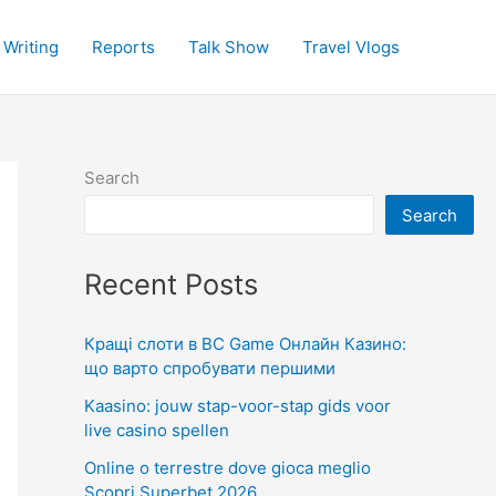
 Writing
Reports
Talk Show
Travel Vlogs
Search
Search
Recent Posts
Кращі слоти в BC Game Онлайн Казино:
що варто спробувати першими
Kaasino: jouw stap-voor-stap gids voor
live casino spellen
Online o terrestre dove gioca meglio
Scopri Superbet 2026