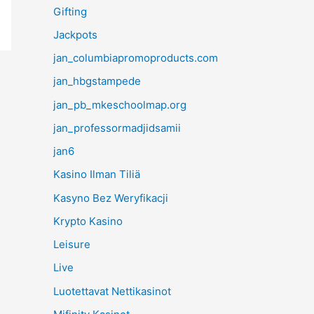
Gifting
Jackpots
jan_columbiapromoproducts.com
jan_hbgstampede
jan_pb_mkeschoolmap.org
jan_professormadjidsamii
jan6
Kasino Ilman Tiliä
Kasyno Bez Weryfikacji
Krypto Kasino
Leisure
Live
Luotettavat Nettikasinot