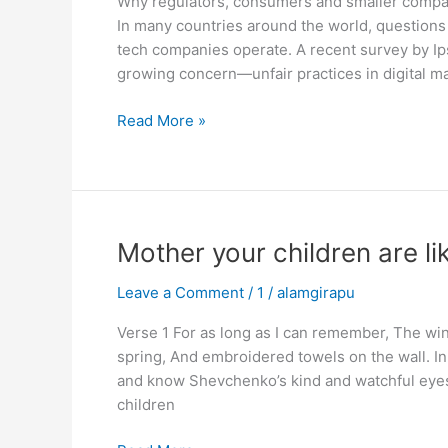
Why regulators, consumers and smaller comp
Age
In many countries around the world, questions 
of
tech companies operate. A recent survey by Ipso
Big
growing concern—unfair practices in digital m
Tech
Read More »
Mother
Mother your children are li
your
Leave a Comment
/
1
/
alamgirapu
children
are
Verse 1 For as long as I can remember, The win
like
spring, And embroidered towels on the wall. In
birds
and know Shevchenko’s kind and watchful eyes
children