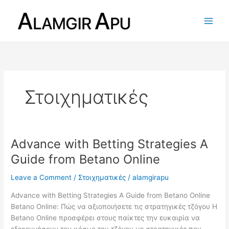
Skip
to
content
Στοιχηματικές
Advance with Betting Strategies A
Advance
with
Guide from Betano Online
Betting
Strategies
Leave a Comment
/
Στοιχηματικές
/
alamgirapu
A
Advance with Betting Strategies A Guide from Betano Online
Guide
Betano Online: Πώς να αξιοποιήσετε τις στρατηγικές τζόγου Η
from
Betano Online προσφέρει στους παίκτες την ευκαιρία να
Betano