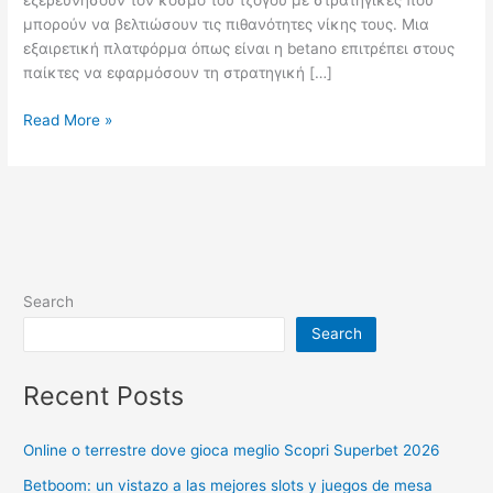
εξερευνήσουν τον κόσμο του τζόγου με στρατηγικές που
Online
μπορούν να βελτιώσουν τις πιθανότητες νίκης τους. Μια
εξαιρετική πλατφόρμα όπως είναι η betano επιτρέπει στους
παίκτες να εφαρμόσουν τη στρατηγική […]
Read More »
Search
Search
Recent Posts
Online o terrestre dove gioca meglio Scopri Superbet 2026
Betboom: un vistazo a las mejores slots y juegos de mesa