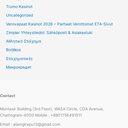
Trumo Kasinot
Uncategorized
Verovapaat Kasinot 2026 – Parhaat Verottomat ETA-Sivut
Zimpler Yhteystiedot: Sähköposti & Asiakastuki
Αθλητικό Στοίχημα
Βοήθεια
Στοιχηματικές
Микрокредит
Contact
Muntasir Building (3rd Floor), WASA Circle, CDA Avenue,
Chattogram-4000 Mobile : +8801756491511
Email : alamgirapu13@gmail.com