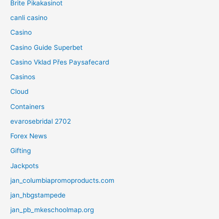
Brite Pikakasinot
canli casino
Casino
Casino Guide Superbet
Casino Vklad Přes Paysafecard
Casinos
Cloud
Containers
evarosebridal 2702
Forex News
Gifting
Jackpots
jan_columbiapromoproducts.com
jan_hbgstampede
jan_pb_mkeschoolmap.org