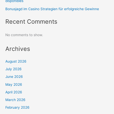
disponibles
Bonusjagd im Casino Strategien für erfolgreiche Gewinne
Recent Comments
No comments to show.
Archives
August 2026
July 2026
June 2026
May 2026
April 2026
March 2026
February 2026