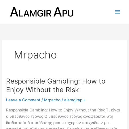
Skip
to
content
Mrpacho
Responsible Gambling: How to
Responsible
Gambling:
Enjoy Without the Risk
How
to
Leave a Comment
/
Mrpacho
/
alamgirapu
Enjoy
Responsible Gambling: How to Enjoy Without the Risk Τι είναι
Without
ο υπεύθυνος τζόγος Ο υπεύθυνος τζόγος αναφέρεται στη
the
διαδικασία διασκέδασης μέσω τυχερών παιχνιδιών με
Risk