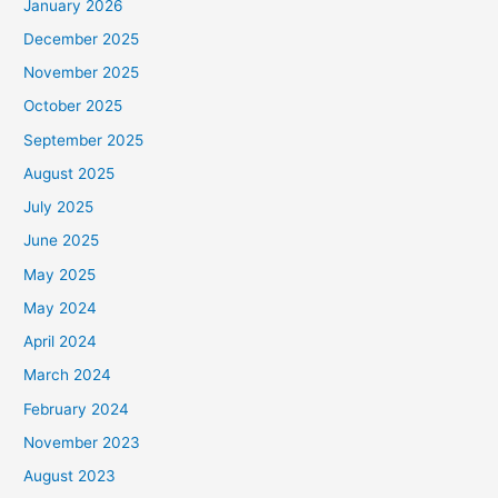
January 2026
December 2025
November 2025
October 2025
September 2025
August 2025
July 2025
June 2025
May 2025
May 2024
April 2024
March 2024
February 2024
November 2023
August 2023