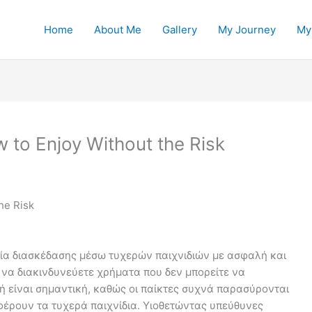
Home
About Me
Gallery
My Journey
My
 to Enjoy Without the Risk
he Risk
σία διασκέδασης μέσω τυχερών παιχνιδιών με ασφαλή και
 να διακινδυνεύετε χρήματα που δεν μπορείτε να
ή είναι σημαντική, καθώς οι παίκτες συχνά παρασύρονται
έρουν τα τυχερά παιχνίδια. Υιοθετώντας υπεύθυνες