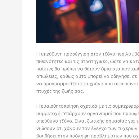
Η υπεύθυνη προσέγγιση στον τζόγο περιλαμβά
πιθανότητες και τις στρατηγικές, ώστε να κατ
παίκτες θα πρέπει να θέτουν όρια στα ποντα
απώλειες, καθώς αυτό μπορεί να οδηγήσει σε 
να προγραμματίζετε το χρόνο που αφιερώνετε
πτυχές της ζωής σας.
Η ευαισθητοποίηση σχετικά με τις συμπεριφορ
συμμετοχή. Υπάρχουν οργανισμοί που προσφέ
υπεύθυνο τζόγο. Είναι ζωτικής σημασίας για
νιώσουν ότι χάνουν τον έλεγχο των τυχερών 
βοηθήσει στην πρόληψη προβλημάτων που σχετ