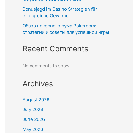
Bonusjagd im Casino Strategien für
erfolgreiche Gewinne
Обзор покерного рума Pokerdom:
стратегии и советы для успешной игры
Recent Comments
No comments to show.
Archives
August 2026
July 2026
June 2026
May 2026