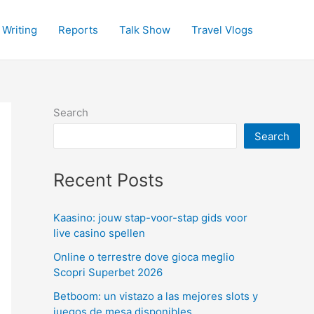
 Writing
Reports
Talk Show
Travel Vlogs
Search
Search
Recent Posts
Kaasino: jouw stap-voor-stap gids voor
live casino spellen
Online o terrestre dove gioca meglio
Scopri Superbet 2026
Betboom: un vistazo a las mejores slots y
juegos de mesa disponibles