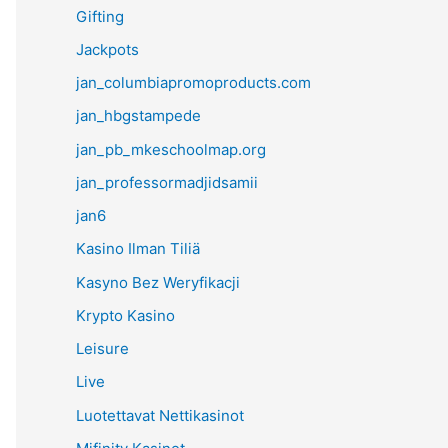
Gifting
Jackpots
jan_columbiapromoproducts.com
jan_hbgstampede
jan_pb_mkeschoolmap.org
jan_professormadjidsamii
jan6
Kasino Ilman Tiliä
Kasyno Bez Weryfikacji
Krypto Kasino
Leisure
Live
Luotettavat Nettikasinot