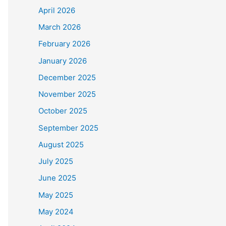
April 2026
March 2026
February 2026
January 2026
December 2025
November 2025
October 2025
September 2025
August 2025
July 2025
June 2025
May 2025
May 2024