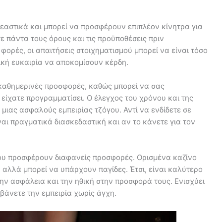
λεαστικά και μπορεί να προσφέρουν επιπλέον κίνητρα για
τε πάντα τους όρους και τις προϋποθέσεις πριν
ορές, οι απαιτήσεις στοιχηματισμού μπορεί να είναι τόσο
ική ευκαιρία να αποκομίσουν κέρδη.
ις καθημερινές προσφορές, καθώς μπορεί να σας
είχατε προγραμματίσει. Ο έλεγχος του χρόνου και της
 μιας ασφαλούς εμπειρίας τζόγου. Αντί να ενδίδετε σε
αι πραγματικά διασκεδαστική και αν το κάνετε για τον
που προσφέρουν διαφανείς προσφορές. Ορισμένα καζίνο
 αλλά μπορεί να υπάρχουν παγίδες. Έτσι, είναι καλύτερο
ην ασφάλεια και την ηθική στην προσφορά τους. Ενισχύει
βάνετε την εμπειρία χωρίς άγχη.