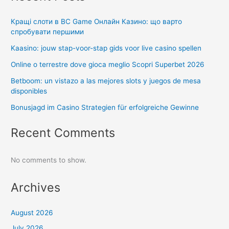
Кращі слоти в BC Game Онлайн Казино: що варто
спробувати першими
Kaasino: jouw stap-voor-stap gids voor live casino spellen
Online o terrestre dove gioca meglio Scopri Superbet 2026
Betboom: un vistazo a las mejores slots y juegos de mesa
disponibles
Bonusjagd im Casino Strategien für erfolgreiche Gewinne
Recent Comments
No comments to show.
Archives
August 2026
July 2026