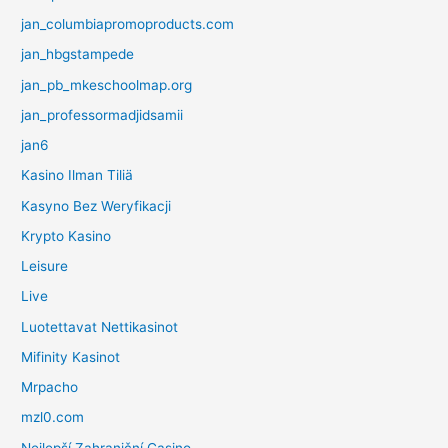
jan_columbiapromoproducts.com
jan_hbgstampede
jan_pb_mkeschoolmap.org
jan_professormadjidsamii
jan6
Kasino Ilman Tiliä
Kasyno Bez Weryfikacji
Krypto Kasino
Leisure
Live
Luotettavat Nettikasinot
Mifinity Kasinot
Mrpacho
mzl0.com
Nejlepší Zahraniční Casino