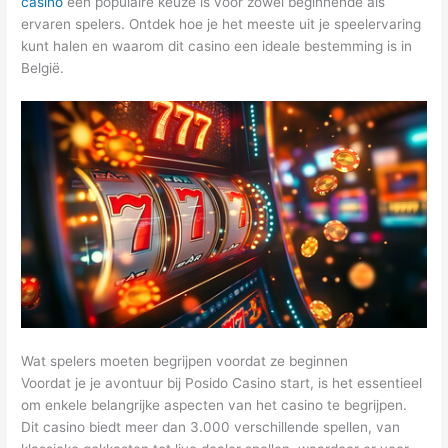
casino
een populaire keuze is voor zowel beginnende als
ervaren spelers. Ontdek hoe je het meeste uit je speelervaring
kunt halen en waarom dit casino een ideale bestemming is in
België.
Wat spelers moeten begrijpen voordat ze beginnen
Voordat je je avontuur bij Posido Casino start, is het essentieel
om enkele belangrijke aspecten van het casino te begrijpen.
Dit casino biedt meer dan 3.000 verschillende spellen, van