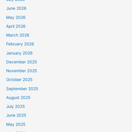
June 2026
May 2026
April 2026
March 2026
February 2026
January 2026
December 2025
November 2025
October 2025
September 2025
August 2025
July 2025
June 2025
May 2025