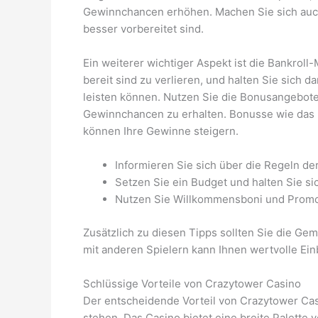
Gewinnchancen erhöhen. Machen Sie sich auch 
besser vorbereitet sind.
Ein weiterer wichtiger Aspekt ist die Bankroll
bereit sind zu verlieren, und halten Sie sich 
leisten können. Nutzen Sie die Bonusangebote,
Gewinnchancen zu erhalten. Bonusse wie das D
können Ihre Gewinne steigern.
Informieren Sie sich über die Regeln de
Setzen Sie ein Budget und halten Sie si
Nutzen Sie Willkommensboni und Promo
Zusätzlich zu diesen Tipps sollten Sie die Ge
mit anderen Spielern kann Ihnen wertvolle Ein
Schlüssige Vorteile von Crazytower Casino
Der entscheidende Vorteil von Crazytower Casin
stehen. Das Casino bietet eine breite Palette