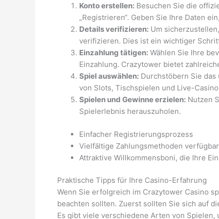
Konto erstellen:
Besuchen Sie die offizi
„Registrieren“. Geben Sie Ihre Daten ein
Details verifizieren:
Um sicherzustellen, 
verifizieren. Dies ist ein wichtiger Schr
Einzahlung tätigen:
Wählen Sie Ihre bev
Einzahlung. Crazytower bietet zahlreic
Spiel auswählen:
Durchstöbern Sie das u
von Slots, Tischspielen und Live-Casin
Spielen und Gewinne erzielen:
Nutzen Si
Spielerlebnis herauszuholen.
Einfacher Registrierungsprozess
Vielfältige Zahlungsmethoden verfügbar
Attraktive Willkommensboni, die Ihre E
Praktische Tipps für Ihre Casino-Erfahrung
Wenn Sie erfolgreich im Crazytower Casino spi
beachten sollten. Zuerst sollten Sie sich auf d
Es gibt viele verschiedene Arten von Spielen, 