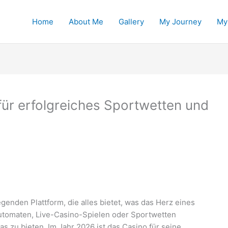
Home
About Me
Gallery
My Journey
My
für erfolgreiches Sportwetten und
enden Plattform, die alles bietet, was das Herz eines
lautomaten, Live-Casino-Spielen oder Sportwetten
as zu bieten. Im Jahr 2026 ist das Casino für seine