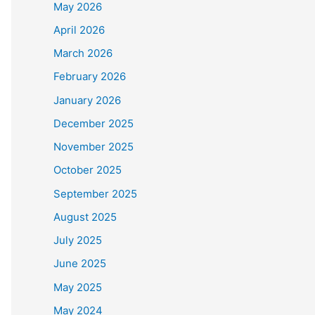
May 2026
April 2026
March 2026
February 2026
January 2026
December 2025
November 2025
October 2025
September 2025
August 2025
July 2025
June 2025
May 2025
May 2024