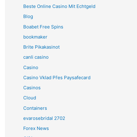
Beste Online Casino Mit Echtgeld
Blog
Boabet Free Spins
bookmaker
Brite Pikakasinot
canli casino
Casino
Casino Vklad Přes Paysafecard
Casinos
Cloud
Containers
evarosebridal 2702
Forex News