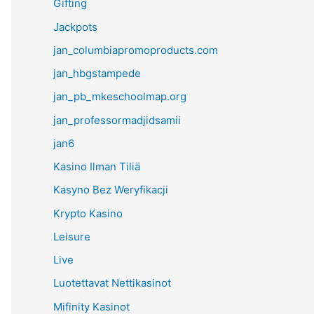
Gifting
Jackpots
jan_columbiapromoproducts.com
jan_hbgstampede
jan_pb_mkeschoolmap.org
jan_professormadjidsamii
jan6
Kasino Ilman Tiliä
Kasyno Bez Weryfikacji
Krypto Kasino
Leisure
Live
Luotettavat Nettikasinot
Mifinity Kasinot