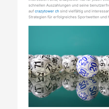
schnellen Auszahlungen und seine benutzerfre
auf
crazytower ch
sind vielfältig und interessa
Strategien für erfolgreiches Sportwetten und