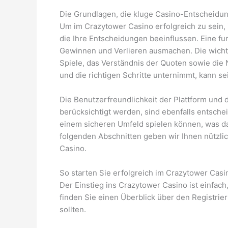
Die Grundlagen, die kluge Casino-Entscheidu
Um im Crazytower Casino erfolgreich zu sein, 
die Ihre Entscheidungen beeinflussen. Eine f
Gewinnen und Verlieren ausmachen. Die wicht
Spiele, das Verständnis der Quoten sowie die
und die richtigen Schritte unternimmt, kann s
Die Benutzerfreundlichkeit der Plattform und
berücksichtigt werden, sind ebenfalls entsche
einem sicheren Umfeld spielen können, was da
folgenden Abschnitten geben wir Ihnen nützlic
Casino.
So starten Sie erfolgreich im Crazytower Casi
Der Einstieg ins Crazytower Casino ist einfach
finden Sie einen Überblick über den Registrie
sollten.