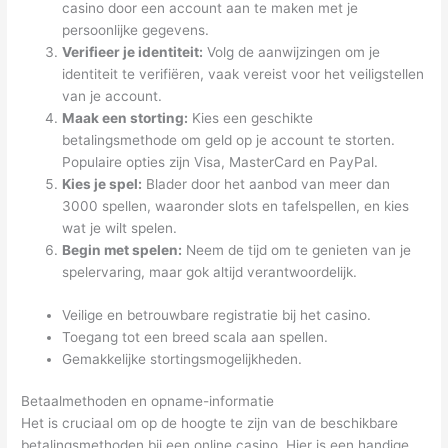
casino door een account aan te maken met je
persoonlijke gegevens.
Verifieer je identiteit:
Volg de aanwijzingen om je
identiteit te verifiëren, vaak vereist voor het veiligstellen
van je account.
Maak een storting:
Kies een geschikte
betalingsmethode om geld op je account te storten.
Populaire opties zijn Visa, MasterCard en PayPal.
Kies je spel:
Blader door het aanbod van meer dan
3000 spellen, waaronder slots en tafelspellen, en kies
wat je wilt spelen.
Begin met spelen:
Neem de tijd om te genieten van je
spelervaring, maar gok altijd verantwoordelijk.
Veilige en betrouwbare registratie bij het casino.
Toegang tot een breed scala aan spellen.
Gemakkelijke stortingsmogelijkheden.
Betaalmethoden en opname-informatie
Het is cruciaal om op de hoogte te zijn van de beschikbare
betalingsmethoden bij een online casino. Hier is een handige