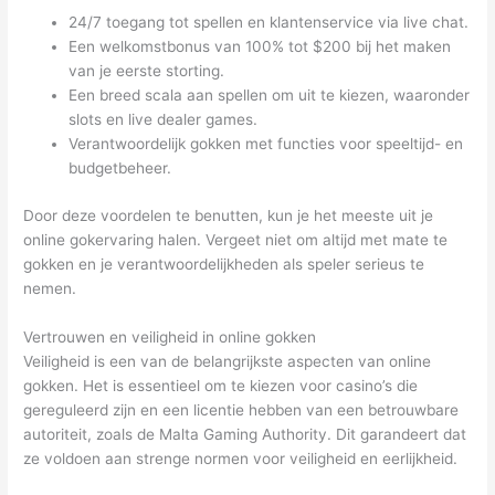
24/7 toegang tot spellen en klantenservice via live chat.
Een welkomstbonus van 100% tot $200 bij het maken
van je eerste storting.
Een breed scala aan spellen om uit te kiezen, waaronder
slots en live dealer games.
Verantwoordelijk gokken met functies voor speeltijd- en
budgetbeheer.
Door deze voordelen te benutten, kun je het meeste uit je
online gokervaring halen. Vergeet niet om altijd met mate te
gokken en je verantwoordelijkheden als speler serieus te
nemen.
Vertrouwen en veiligheid in online gokken
Veiligheid is een van de belangrijkste aspecten van online
gokken. Het is essentieel om te kiezen voor casino’s die
gereguleerd zijn en een licentie hebben van een betrouwbare
autoriteit, zoals de Malta Gaming Authority. Dit garandeert dat
ze voldoen aan strenge normen voor veiligheid en eerlijkheid.