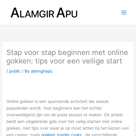
Skip
to
content
Stap voor stap beginnen met online
gokken: tips voor een veilige start
/
public
/ By
alamgirapu
Online gokken is een spannende activiteit die steeds
populairder wordt. Voor beginners kan het echter
overweldigend zijn om de juiste keuzes te maken. Dit artikel
biedt een uitgebreide gids voor het veilig starten met online
gokken, met tips over waar je op moet letten bij het kiezen van
een casino, zoals
gokken zonder cruks
, de verschillende