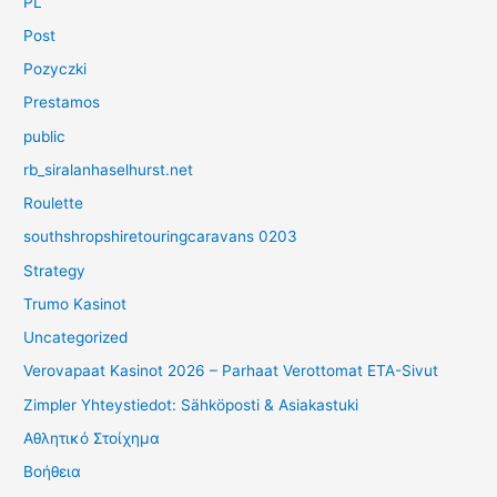
PL
Post
Pozyczki
Prestamos
public
rb_siralanhaselhurst.net
Roulette
southshropshiretouringcaravans 0203
Strategy
Trumo Kasinot
Uncategorized
Verovapaat Kasinot 2026 – Parhaat Verottomat ETA-Sivut
Zimpler Yhteystiedot: Sähköposti & Asiakastuki
Αθλητικό Στοίχημα
Βοήθεια