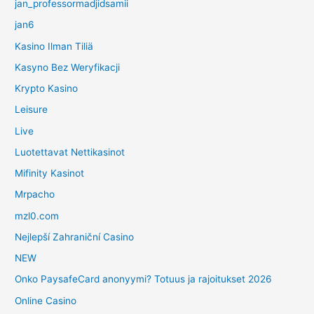
jan_professormadjidsamii
jan6
Kasino Ilman Tiliä
Kasyno Bez Weryfikacji
Krypto Kasino
Leisure
Live
Luotettavat Nettikasinot
Mifinity Kasinot
Mrpacho
mzl0.com
Nejlepší Zahraniční Casino
NEW
Onko PaysafeCard anonyymi? Totuus ja rajoitukset 2026
Online Casino