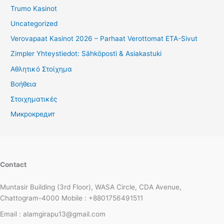
Trumo Kasinot
Uncategorized
Verovapaat Kasinot 2026 – Parhaat Verottomat ETA-Sivut
Zimpler Yhteystiedot: Sähköposti & Asiakastuki
Αθλητικό Στοίχημα
Βοήθεια
Στοιχηματικές
Микрокредит
Contact
Muntasir Building (3rd Floor), WASA Circle, CDA Avenue,
Chattogram-4000 Mobile : +8801756491511
Email : alamgirapu13@gmail.com