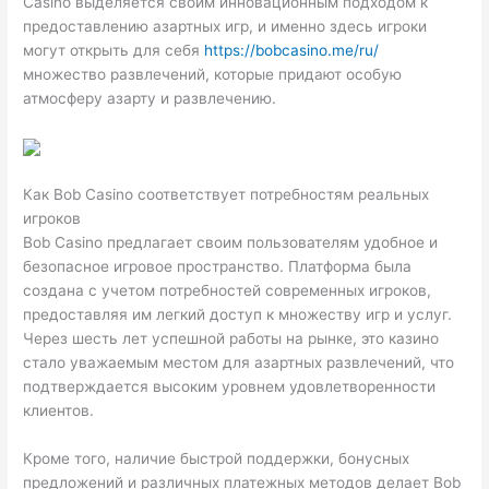
Casino выделяется своим инновационным подходом к
предоставлению азартных игр, и именно здесь игроки
могут открыть для себя
https://bobcasino.me/ru/
множество развлечений, которые придают особую
атмосферу азарту и развлечению.
Как Bob Casino соответствует потребностям реальных
игроков
Bob Casino предлагает своим пользователям удобное и
безопасное игровое пространство. Платформа была
создана с учетом потребностей современных игроков,
предоставляя им легкий доступ к множеству игр и услуг.
Через шесть лет успешной работы на рынке, это казино
стало уважаемым местом для азартных развлечений, что
подтверждается высоким уровнем удовлетворенности
клиентов.
Кроме того, наличие быстрой поддержки, бонусных
предложений и различных платежных методов делает Bob