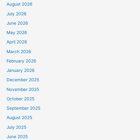
August 2026
July 2026
June 2026
May 2026
April 2026
March 2026
February 2026
January 2026
December 2025
November 2025
October 2025
September 2025
August 2025
July 2025
June 2025