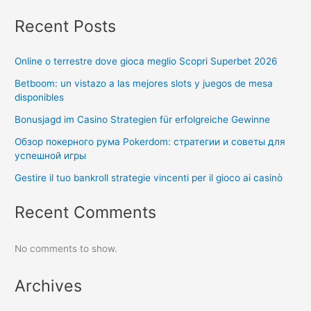
Recent Posts
Online o terrestre dove gioca meglio Scopri Superbet 2026
Betboom: un vistazo a las mejores slots y juegos de mesa
disponibles
Bonusjagd im Casino Strategien für erfolgreiche Gewinne
Обзор покерного рума Pokerdom: стратегии и советы для
успешной игры
Gestire il tuo bankroll strategie vincenti per il gioco ai casinò
Recent Comments
No comments to show.
Archives