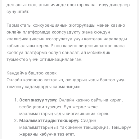
ден ашык оюн, анын ичинде слоттор жана тирүү дилерлер
сунуштайт.
Тармактагы конкуренциянын жогорулашы менен казино
онлайн платформада коопсуздукту жана оюндун
квалификациясын жогорулатуу үчүн көптөгөн чараларды
кабыл алышы керек. Pinco казино лицензияланган жана
коопсуз платформа болуп саналат, ал мобильдик
түзмөктөр үчүн оптимизацияланган.
Кандайча баштоо керек
Онлайн казиноно катталып, оюндарыңызды баштоо үчүн
төмөнкү кадамдарды карманыңыз:
Эсеп жазуу түзүү:
Онлайн казино сайтына кирип,
эсебиңизди түзүңүз. Бул жерде жеке
маалыматтарыңызды киргизишиңиз керек.
Маалыматтарды текшерүү:
Сиздин
маалыматтарыңыз так экенин текшериңиз. Текшерүү
жараяны көбүнчө тез өтөт.