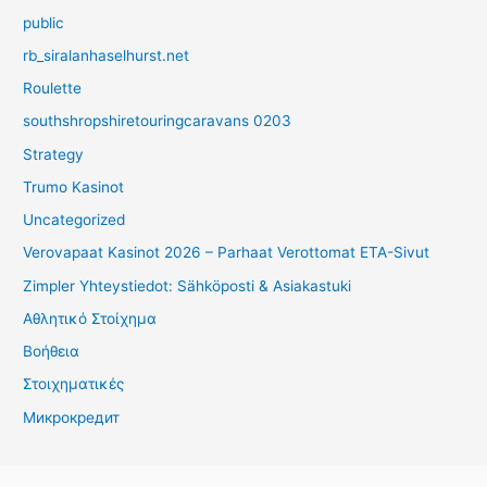
public
rb_siralanhaselhurst.net
Roulette
southshropshiretouringcaravans 0203
Strategy
Trumo Kasinot
Uncategorized
Verovapaat Kasinot 2026 – Parhaat Verottomat ETA-Sivut
Zimpler Yhteystiedot: Sähköposti & Asiakastuki
Αθλητικό Στοίχημα
Βοήθεια
Στοιχηματικές
Микрокредит