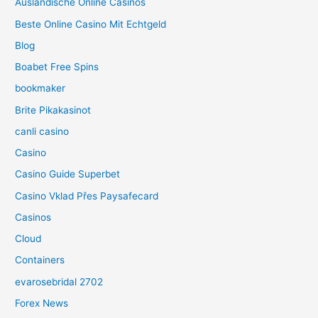
Ausländische Online Casinos
Beste Online Casino Mit Echtgeld
Blog
Boabet Free Spins
bookmaker
Brite Pikakasinot
canli casino
Casino
Casino Guide Superbet
Casino Vklad Přes Paysafecard
Casinos
Cloud
Containers
evarosebridal 2702
Forex News