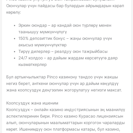
Оюнчулар үчүн пайдасы бар булардын айрымдарын карап
көрөлү:
Эркин оюндар – ар кандай оюн түрлөрү менен
таанышуу мүмкүнчүлүгү
150% депозиттик бонус – жаңы оюнчулар үчүн
акысыз мүмкүнчүлүктөр
Тирүү дилерлер – реалдуу оюн тажрыйбасы
24/7 колдоо – ар дайым жардам көрсөтүүгө даяр
кызматкерлер
Бул артыкчылыктар Pinco казинону тандоо үчүн жакшы
негиз берет, анткени оюнчулар үчүн ар дайым көңүлдүү
жана коопсуздук деңгээлин жогорулатуу негизги максат.
Коопсуздук жана ишеним
Коопсуздук – онлайн казино индустриясынын эң маанилүү
аспектилеринин бири. Pinco казино Курасао лицензиясын
алып, оюнчуларынын маалыматтарын коргогон чараларды
көрөт. Ишенимдүү оюн платформасы катары, бул казино,