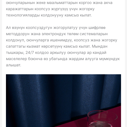
оюнчуларынын жеке маалыматтарын коргоо жана акча
каражаттарын коопсуз жүргүзүү үчүн жогорку
технологияларды колдонууну камсыз кылат.
Ал өзүнүн коопсуздугун жогорулатуу үчүн шифрлөө
методдорун жана электрондук төлөм системаларын
колдонуп, оюнчуларга ишенимдүү, коопсуз жана жогорку
сапаттагы кызмат көрсөтүүнү камсыз кылат. Мындан
тышкары, 24/7 колдоо аркылуу оюнчулар ар кандай
маселелер боюнча өз убагында жардам алууга мүмкүндүк
алышат.