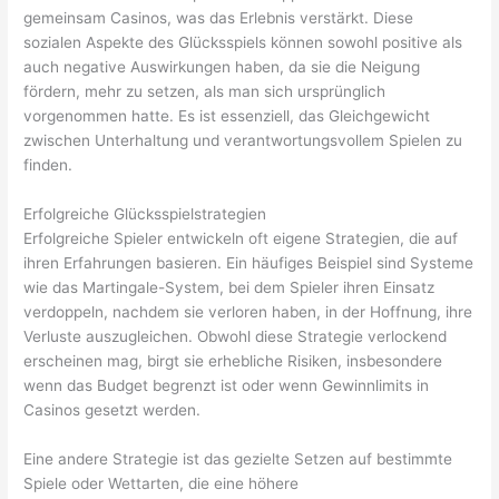
gemeinsam Casinos, was das Erlebnis verstärkt. Diese
sozialen Aspekte des Glücksspiels können sowohl positive als
auch negative Auswirkungen haben, da sie die Neigung
fördern, mehr zu setzen, als man sich ursprünglich
vorgenommen hatte. Es ist essenziell, das Gleichgewicht
zwischen Unterhaltung und verantwortungsvollem Spielen zu
finden.
Erfolgreiche Glücksspielstrategien
Erfolgreiche Spieler entwickeln oft eigene Strategien, die auf
ihren Erfahrungen basieren. Ein häufiges Beispiel sind Systeme
wie das Martingale-System, bei dem Spieler ihren Einsatz
verdoppeln, nachdem sie verloren haben, in der Hoffnung, ihre
Verluste auszugleichen. Obwohl diese Strategie verlockend
erscheinen mag, birgt sie erhebliche Risiken, insbesondere
wenn das Budget begrenzt ist oder wenn Gewinnlimits in
Casinos gesetzt werden.
Eine andere Strategie ist das gezielte Setzen auf bestimmte
Spiele oder Wettarten, die eine höhere