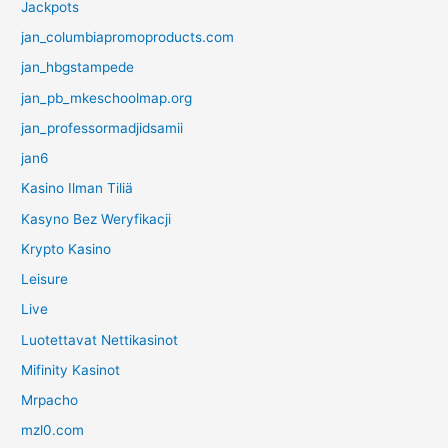
Jackpots
jan_columbiapromoproducts.com
jan_hbgstampede
jan_pb_mkeschoolmap.org
jan_professormadjidsamii
jan6
Kasino Ilman Tiliä
Kasyno Bez Weryfikacji
Krypto Kasino
Leisure
Live
Luotettavat Nettikasinot
Mifinity Kasinot
Mrpacho
mzl0.com