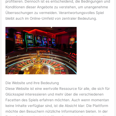
profitieren. Dennoch ist es entscheidend, die Bedingungen und
Konditionen dieser Angebote zu verstehen, um unangenehme
Überraschungen zu vermeiden. Verantwortungsvolles Spiel
bleibt auch im Online-Umfeld von zentraler Bedeutung.
Die Website und ihre Bedeutung
Diese Website ist eine wertvolle Ressource für alle, die sich für
Glücksspiel interessieren und mehr über die verschiedenen
Facetten des Spiels erfahren möchten. Auch wenn momentan
keine Inhalte verfügbar sind, ist die Absicht klar: Die Plattform
möchte den Besuchern nützliche Informationen bieten. In der