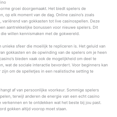
sino
norme groei doorgemaakt. Het biedt spelers de
en, op elk moment van de dag. Online casino’s zoals
, variërend van gokkasten tot live casinospellen. Deze
bben aantrekkelijke bonussen voor nieuwe spelers. Dit
 die willen kennismaken met de gokwereld.
unieke sfeer die moeilijk te repliceren is. Het geluid van
 van gokkasten en de opwinding van de spelers om je heen
casino’s bieden vaak ook de mogelijkheid om deel te
, wat de sociale interactie bevordert. Voor beginners kan
ijn om de spelletjes in een realistische setting te
hangt af van persoonlijke voorkeur. Sommige spelers
spelen, terwijl anderen de energie van een echt casino
e verkennen en te ontdekken wat het beste bij jou past.
ord gokken altijd voorop moet staan.