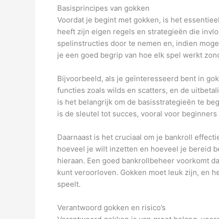
Basisprincipes van gokken
Voordat je begint met gokken, is het essentieel
heeft zijn eigen regels en strategieën die in
spelinstructies door te nemen en, indien mogeli
je een goed begrip van hoe elk spel werkt zonde
Bijvoorbeeld, als je geïnteresseerd bent in go
functies zoals wilds en scatters, en de uitbetal
is het belangrijk om de basisstrategieën te be
is de sleutel tot succes, vooral voor beginner
Daarnaast is het cruciaal om je bankroll effect
hoeveel je wilt inzetten en hoeveel je bereid be
hieraan. Een goed bankrollbeheer voorkomt dat 
kunt veroorloven. Gokken moet leuk zijn, en he
speelt.
Verantwoord gokken en risico’s