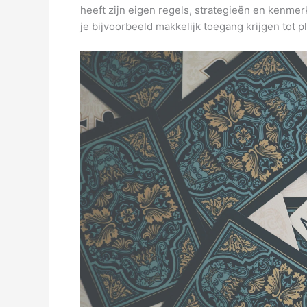
heeft zijn eigen regels, strategieën en kenmer
je bijvoorbeeld makkelijk toegang krijgen tot 