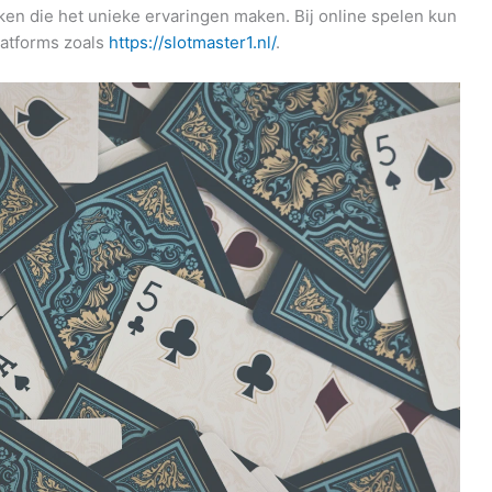
ken die het unieke ervaringen maken. Bij online spelen kun
platforms zoals
https://slotmaster1.nl/
.