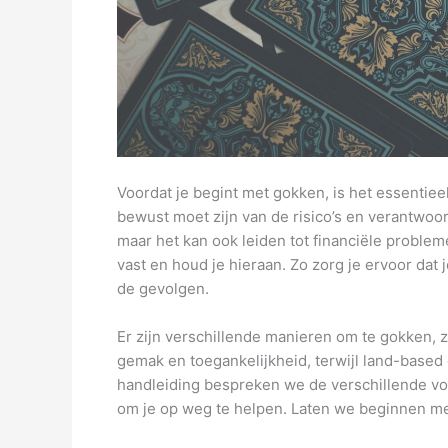
Voordat je begint met gokken, is het essentieel
bewust moet zijn van de risico’s en verantwoor
maar het kan ook leiden tot financiële probleme
vast en houd je hieraan. Zo zorg je ervoor dat
de gevolgen.
Er zijn verschillende manieren om te gokken, z
gemak en toegankelijkheid, terwijl land-based 
handleiding bespreken we de verschillende vo
om je op weg te helpen. Laten we beginnen me