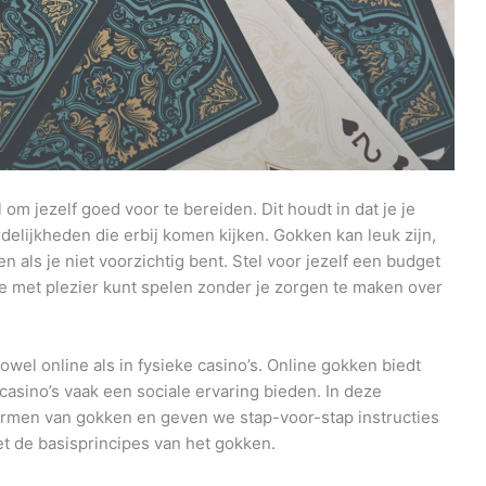
 om jezelf goed voor te bereiden. Dit houdt in dat je je
delijkheden die erbij komen kijken. Gokken kan leuk zijn,
n als je niet voorzichtig bent. Stel voor jezelf een budget
 je met plezier kunt spelen zonder je zorgen te maken over
owel online als in fysieke casino’s. Online gokken biedt
casino’s vaak een sociale ervaring bieden. In deze
rmen van gokken en geven we stap-voor-stap instructies
t de basisprincipes van het gokken.