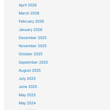
April 2026
March 2026
February 2026
January 2026
December 2025
November 2025
October 2025
September 2025
August 2025
July 2025
June 2025
May 2025
May 2024