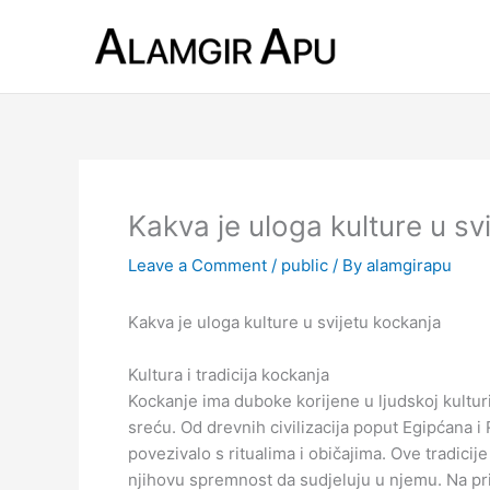
Skip
to
content
Kakva je uloga kulture u sv
Leave a Comment
/
public
/ By
alamgirapu
Kakva je uloga kulture u svijetu kockanja
Kultura i tradicija kockanja
Kockanje ima duboke korijene u ljudskoj kulturi i 
sreću. Od drevnih civilizacija poput Egipćana 
povezivalo s ritualima i običajima. Ove tradicije
njihovu spremnost da sudjeluju u njemu. Na pr