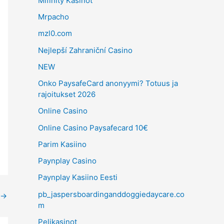
Mifinity Kasinot
Mrpacho
mzl0.com
Nejlepší Zahraniční Casino
NEW
Onko PaysafeCard anonyymi? Totuus ja
rajoitukset 2026
Online Casino
Online Casino Paysafecard 10€
Parim Kasiino
Paynplay Casino
Paynplay Kasiino Eesti
pb_jaspersboardinganddoggiedaycare.co
→
m
Pelikasinot