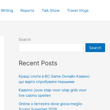
 Writing
Reports
Talk Show
Travel Vlogs
Search
Search
Recent Posts
Кращі слоти в BC Game Онлайн Казино:
що варто спробувати першими
Kaasino: jouw stap-voor-stap gids voor
live casino spellen
Online o terrestre dove gioca meglio
Scopri Superbet 2026