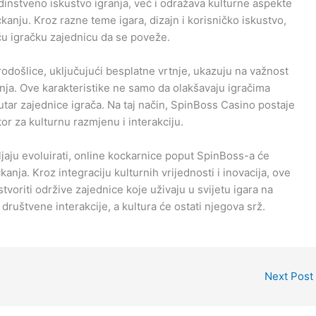
dinstveno iskustvo igranja, već i odražava kulturne aspekte
ockanju. Kroz razne teme igara, dizajn i korisničko iskustvo,
ču igračku zajednicu da se poveže.
odošlice, uključujući besplatne vrtnje, ukazuju na važnost
kanja. Ove karakteristike ne samo da olakšavaju igračima
utar zajednice igrača. Na taj način, SpinBoss Casino postaje
or za kulturnu razmjenu i interakciju.
ljaju evoluirati, online kockarnice poput SpinBoss-a će
anja. Kroz integraciju kulturnih vrijednosti i inovacija, ove
voriti održive zajednice koje uživaju u svijetu igara na
i društvene interakcije, a kultura će ostati njegova srž.
Next Post