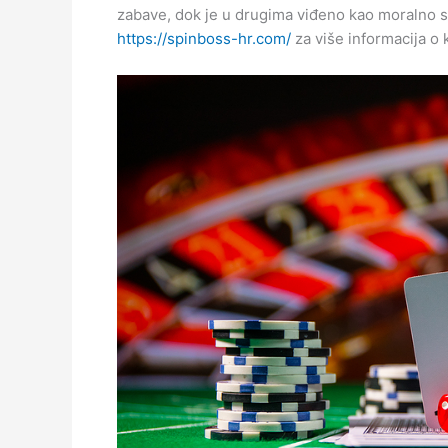
zabave, dok je u drugima viđeno kao moralno sp
https://spinboss-hr.com/
za više informacija o 