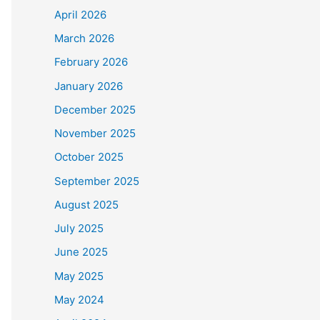
April 2026
March 2026
February 2026
January 2026
December 2025
November 2025
October 2025
September 2025
August 2025
July 2025
June 2025
May 2025
May 2024