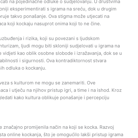
cati na pojedinačne odluke o sudjelovanju. U društvima
loniji eksperimentirati s igrama na sreću, dok u drugim
ruje takvo ponašanje. Ova stigma može utjecati na
aca koji kockaju nasuprot onima koji to ne čine.
zbuđenja i rizika, koji su povezani s ljudskom
nturizam, ljudi mogu biti skloniji sudjelovati u igrama na
vidjeti kao oblik osobne slobode i izražavanja, dok se u
abilnosti i sigurnosti. Ova kontradiktornost stvara
ih odluka o kockanju.
a veza s kulturom ne mogu se zanemariti. Ove
a i utječu na njihov pristup igri, a time i na ishod. Kroz
edati kako kultura oblikuje ponašanje i percepciju
je značajno promijenila način na koji se kocka. Razvoj
asta online kockanja, što je omogućilo lakši pristup igrama