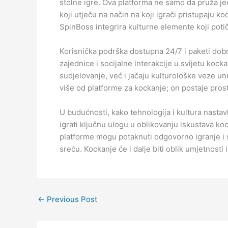
stolne igre. Ova platforma ne samo da pruža je
koji utječu na način na koji igrači pristupaju k
SpinBoss integrira kulturne elemente koji poti
Korisnička podrška dostupna 24/7 i paketi dobr
zajednice i socijalne interakcije u svijetu koc
sudjelovanje, već i jačaju kulturološke veze un
više od platforme za kockanje; on postaje prost
U budućnosti, kako tehnologija i kultura nastav
igrati ključnu ulogu u oblikovanju iskustava kock
platforme mogu potaknuti odgovorno igranje i st
sreću. Kockanje će i dalje biti oblik umjetnosti 
←
Previous Post