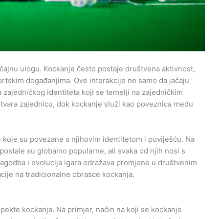
čajnu ulogu. Kockanje često postaje društvena aktivnost,
portskim događanjima. Ove interakcije ne samo da jačaju
zajedničkog identiteta koji se temelji na zajedničkim
a stvara zajednicu, dok kockanje služi kao poveznica među
 koje su povezane s njihovim identitetom i poviješću. Na
a postale su globalno popularne, ali svaka od njih nosi s
agodba i evolucija igara odražava promjene u društvenim
acije na tradicionalne obrasce kockanja.
pekte kockanja. Na primjer, način na koji se kockanje