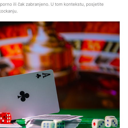
orno ili čak zabranjeno. U tom kontekstu, posjetite
kockanju.