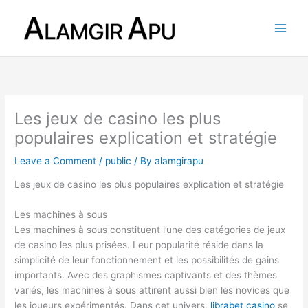
Skip
to
content
Les jeux de casino les plus
populaires explication et stratégie
Leave a Comment
/
public
/ By
alamgirapu
Les jeux de casino les plus populaires explication et stratégie
Les machines à sous
Les machines à sous constituent l’une des catégories de jeux
de casino les plus prisées. Leur popularité réside dans la
simplicité de leur fonctionnement et les possibilités de gains
importants. Avec des graphismes captivants et des thèmes
variés, les machines à sous attirent aussi bien les novices que
les joueurs expérimentés. Dans cet univers,
librabet casino
se