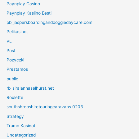
Paynplay Casino
Paynplay Kasiino Eesti
pb_jaspersboardinganddoggiedaycare.com
Pelikasinot
PL
Post
Pozyczki
Prestamos
public
rb_siralanhaselhurst.net
Roulette
southshropshiretouringcaravans 0203
Strategy
Trumo Kasinot
Uncategorized