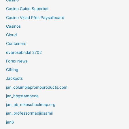
Casino
Casino Guide Superbet
Casino Vklad Přes Paysafecard
Casinos
Cloud
Containers
evarosebridal 2702
Forex News
Gifting
Jackpots
jan_columbiapromoproducts.com
jan_hbgstampede
jan_pb_mkeschoolmap.org
jan_professormadjidsamii
jan6