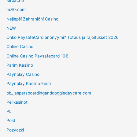
Mrpacho
mzl0.com
Nejlepší Zahraniční Casino
NEW
Onko PaysafeCard anonyymi? Totuus ja rajoitukset 2026
Online Casino
Online Casino Paysafecard 10€
Parim Kasiino
Paynplay Casino
Paynplay Kasiino Eesti
pb_jaspersboardinganddoggiedaycare.com
Pelikasinot
PL
Post
Pozyczki