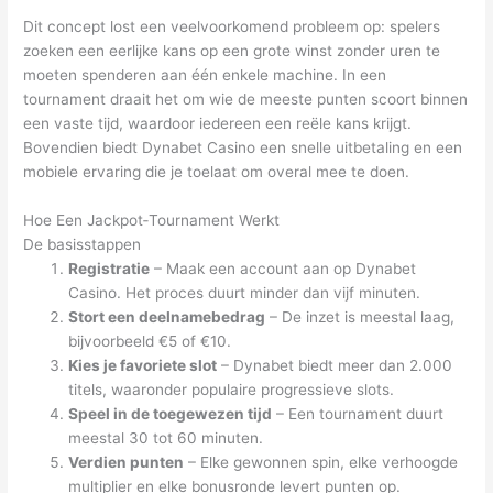
Dit concept lost een veelvoorkomend probleem op: spelers
zoeken een eerlijke kans op een grote winst zonder uren te
moeten spenderen aan één enkele machine. In een
tournament draait het om wie de meeste punten scoort binnen
een vaste tijd, waardoor iedereen een reële kans krijgt.
Bovendien biedt Dynabet Casino een snelle uitbetaling en een
mobiele ervaring die je toelaat om overal mee te doen.
Hoe Een Jackpot‑Tournament Werkt
De basisstappen
Registratie
– Maak een account aan op Dynabet
Casino. Het proces duurt minder dan vijf minuten.
Stort een deelnamebedrag
– De inzet is meestal laag,
bijvoorbeeld €5 of €10.
Kies je favoriete slot
– Dynabet biedt meer dan 2.000
titels, waaronder populaire progressieve slots.
Speel in de toegewezen tijd
– Een tournament duurt
meestal 30 tot 60 minuten.
Verdien punten
– Elke gewonnen spin, elke verhoogde
multiplier en elke bonusronde levert punten op.