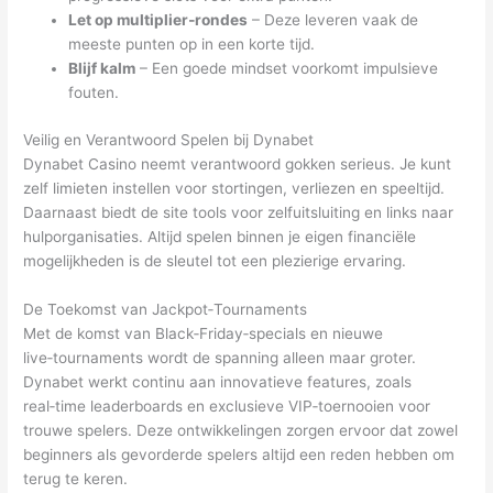
Let op multiplier‑rondes
– Deze leveren vaak de
meeste punten op in een korte tijd.
Blijf kalm
– Een goede mindset voorkomt impulsieve
fouten.
Veilig en Verantwoord Spelen bij Dynabet
Dynabet Casino neemt verantwoord gokken serieus. Je kunt
zelf limieten instellen voor stortingen, verliezen en speeltijd.
Daarnaast biedt de site tools voor zelfuitsluiting en links naar
hulporganisaties. Altijd spelen binnen je eigen financiële
mogelijkheden is de sleutel tot een plezierige ervaring.
De Toekomst van Jackpot‑Tournaments
Met de komst van Black‑Friday‑specials en nieuwe
live‑tournaments wordt de spanning alleen maar groter.
Dynabet werkt continu aan innovatieve features, zoals
real‑time leaderboards en exclusieve VIP‑toernooien voor
trouwe spelers. Deze ontwikkelingen zorgen ervoor dat zowel
beginners als gevorderde spelers altijd een reden hebben om
terug te keren.