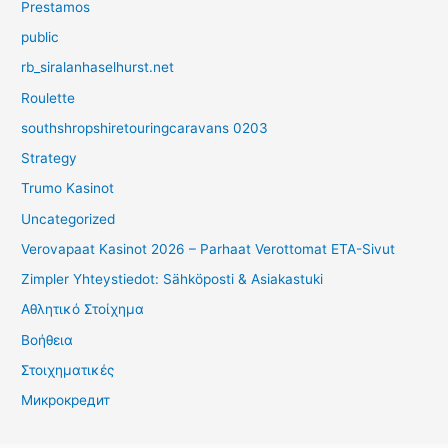
Prestamos
public
rb_siralanhaselhurst.net
Roulette
southshropshiretouringcaravans 0203
Strategy
Trumo Kasinot
Uncategorized
Verovapaat Kasinot 2026 – Parhaat Verottomat ETA-Sivut
Zimpler Yhteystiedot: Sähköposti & Asiakastuki
Αθλητικό Στοίχημα
Βοήθεια
Στοιχηματικές
Микрокредит