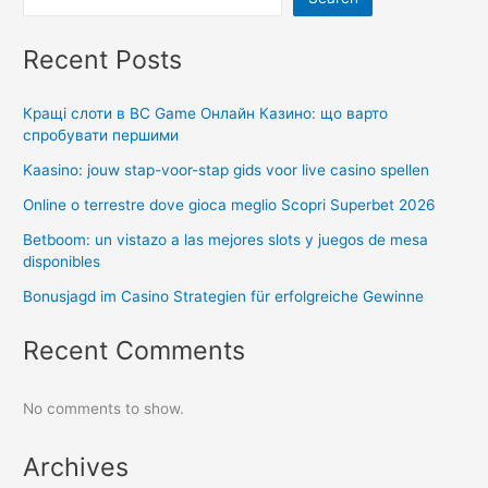
Recent Posts
Кращі слоти в BC Game Онлайн Казино: що варто
спробувати першими
Kaasino: jouw stap-voor-stap gids voor live casino spellen
Online o terrestre dove gioca meglio Scopri Superbet 2026
Betboom: un vistazo a las mejores slots y juegos de mesa
disponibles
Bonusjagd im Casino Strategien für erfolgreiche Gewinne
Recent Comments
No comments to show.
Archives