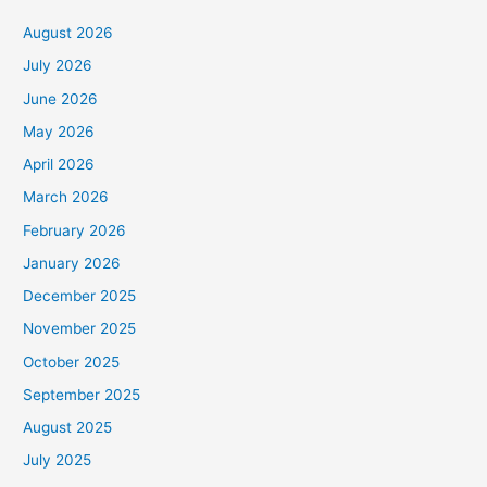
August 2026
July 2026
June 2026
May 2026
April 2026
March 2026
February 2026
January 2026
December 2025
November 2025
October 2025
September 2025
August 2025
July 2025