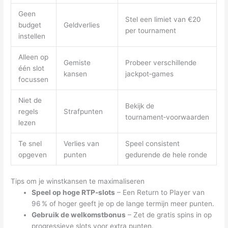
Geen
Stel een limiet van €20
budget
Geldverlies
per tournament
instellen
Alleen op
Gemiste
Probeer verschillende
één slot
kansen
jackpot‑games
focussen
Niet de
Bekijk de
regels
Strafpunten
tournament‑voorwaarden
lezen
Te snel
Verlies van
Speel consistent
opgeven
punten
gedurende de hele ronde
Tips om je winstkansen te maximaliseren
Speel op hoge RTP‑slots
– Een Return to Player van
96 % of hoger geeft je op de lange termijn meer punten.
Gebruik de welkomstbonus
– Zet de gratis spins in op
progressieve slots voor extra punten.