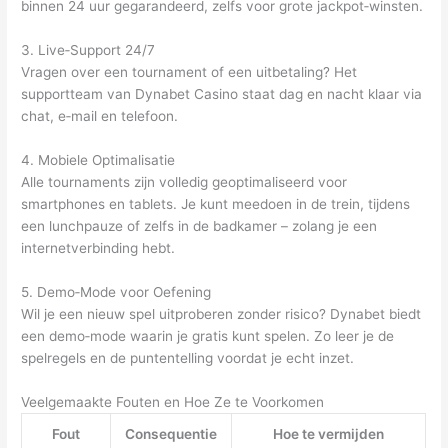
binnen 24 uur gegarandeerd, zelfs voor grote jackpot‑winsten.
3. Live‑Support 24/7
Vragen over een tournament of een uitbetaling? Het
supportteam van Dynabet Casino staat dag en nacht klaar via
chat, e‑mail en telefoon.
4. Mobiele Optimalisatie
Alle tournaments zijn volledig geoptimaliseerd voor
smartphones en tablets. Je kunt meedoen in de trein, tijdens
een lunchpauze of zelfs in de badkamer – zolang je een
internetverbinding hebt.
5. Demo‑Mode voor Oefening
Wil je een nieuw spel uitproberen zonder risico? Dynabet biedt
een demo‑mode waarin je gratis kunt spelen. Zo leer je de
spelregels en de puntentelling voordat je echt inzet.
Veelgemaakte Fouten en Hoe Ze te Voorkomen
Fout
Consequentie
Hoe te vermijden