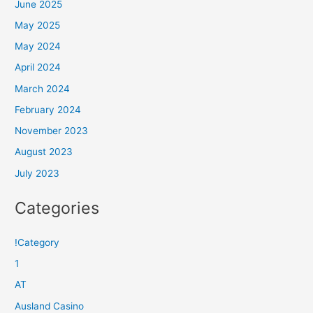
June 2025
May 2025
May 2024
April 2024
March 2024
February 2024
November 2023
August 2023
July 2023
Categories
!Category
1
AT
Ausland Casino