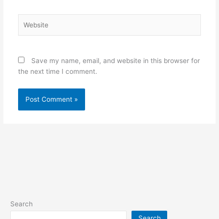
Website
Save my name, email, and website in this browser for
the next time I comment.
Search
Search