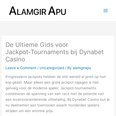
Skip
to
content
De Ultieme Gids voor
Jackpot‑Tournaments bij Dynabet
Casino
Leave a Comment
/
Uncategorized
/ By
alamgirapu
Progressieve jackpots hebben de slot‑wereld al jaren op hun
kop gezet. Maar alleen een grote jackpot najagen is niet
genoeg voor de moderne speler. Jackpot‑tournaments
combineren de spanning van een race met de potentie van
een levensveranderende uitbetaling. Bij Dynabet Casino kun je
nu deelnemen aan toernooien waarin honderden spelers
strijden om één enorme prijs.