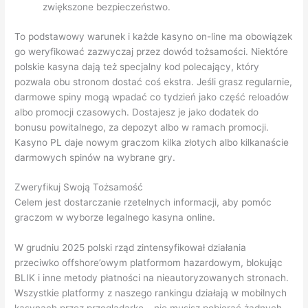
zwiększone bezpieczeństwo.
To podstawowy warunek i każde kasyno on-line ma obowiązek
go weryfikować zazwyczaj przez dowód tożsamości. Niektóre
polskie kasyna dają też specjalny kod polecający, który
pozwala obu stronom dostać coś ekstra. Jeśli grasz regularnie,
darmowe spiny mogą wpadać co tydzień jako część reloadów
albo promocji czasowych. Dostajesz je jako dodatek do
bonusu powitalnego, za depozyt albo w ramach promocji.
Kasyno PL daje nowym graczom kilka złotych albo kilkanaście
darmowych spinów na wybrane gry.
Zweryfikuj Swoją Tożsamość
Celem jest dostarczanie rzetelnych informacji, aby pomóc
graczom w wyborze legalnego kasyna online.
W grudniu 2025 polski rząd zintensyfikował działania
przeciwko offshore’owym platformom hazardowym, blokując
BLIK i inne metody płatności na nieautoryzowanych stronach.
Wszystkie platformy z naszego rankingu działają w mobilnych