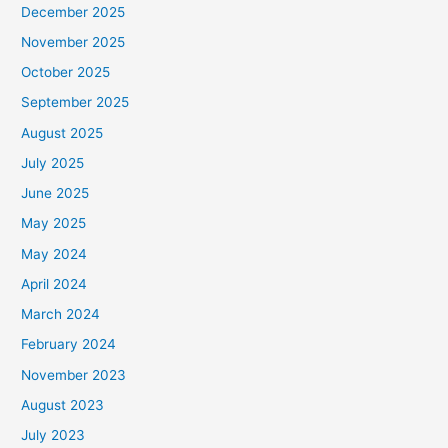
December 2025
November 2025
October 2025
September 2025
August 2025
July 2025
June 2025
May 2025
May 2024
April 2024
March 2024
February 2024
November 2023
August 2023
July 2023