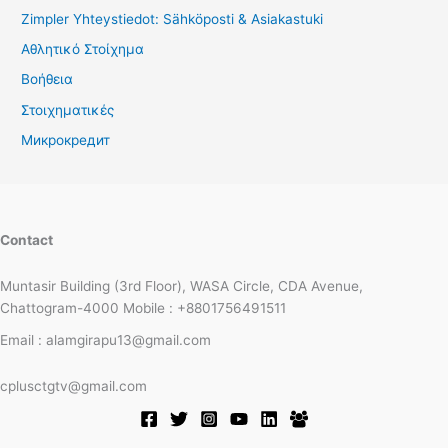
Zimpler Yhteystiedot: Sähköposti & Asiakastuki
Αθλητικό Στοίχημα
Βοήθεια
Στοιχηματικές
Микрокредит
Contact
Muntasir Building (3rd Floor), WASA Circle, CDA Avenue,
Chattogram-4000 Mobile : +8801756491511
Email : alamgirapu13@gmail.com
cplusctgtv@gmail.com