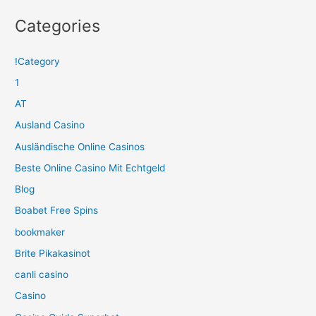
Categories
!Category
1
AT
Ausland Casino
Ausländische Online Casinos
Beste Online Casino Mit Echtgeld
Blog
Boabet Free Spins
bookmaker
Brite Pikakasinot
canli casino
Casino