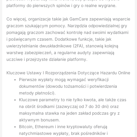
platformy do pierwszych spinów i gry o realne wygrane.
Co więcej, organizacje takie jak GamCare zapewniają wsparcie
graczom szukającym pomocy. Narzędzia odpowiedzialnej gry
pomagają graczom zachować kontrolę nad swoimi wydatkami
i poświęcanym czasem. Dodatkowe funkcje, takie jak
uwierzytelnianie dwuskładnikowe (2FA), stanowią kolejną
warstwę zabezpieczeń, a regularne audyty zapewniają
uczciwe i przejrzyste działanie platformy.
Kluczowe Ustawy I Rozporządzenia Dotyczące Hazardu Online
Pierwsze wypłaty mogą wymagać weryfikacji
dokumentów (dowodu tożsamości i potwierdzenia
metody płatności).
Kluczowe parametry to nie tylko kwota, ale także czas
na obrót środkami (zazwyczaj od 7 do 30 dni) oraz
maksymalna stawka na jeden zakład podczas gry z
aktywnym bonusem.
Bitcoin, Ethereum i inne kryptowaluty oferują
natychmiastowe wypłaty, brak pośredników i