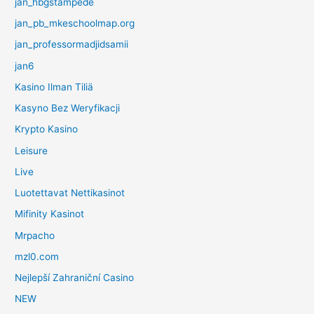
jan_hbgstampede
jan_pb_mkeschoolmap.org
jan_professormadjidsamii
jan6
Kasino Ilman Tiliä
Kasyno Bez Weryfikacji
Krypto Kasino
Leisure
Live
Luotettavat Nettikasinot
Mifinity Kasinot
Mrpacho
mzl0.com
Nejlepší Zahraniční Casino
NEW