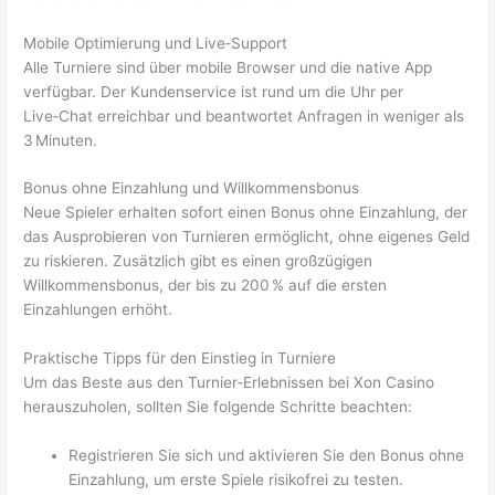
Mobile Optimierung und Live‑Support
Alle Turniere sind über mobile Browser und die native App
verfügbar. Der Kundenservice ist rund um die Uhr per
Live‑Chat erreichbar und beantwortet Anfragen in weniger als
3 Minuten.
Bonus ohne Einzahlung und Willkommensbonus
Neue Spieler erhalten sofort einen Bonus ohne Einzahlung, der
das Ausprobieren von Turnieren ermöglicht, ohne eigenes Geld
zu riskieren. Zusätzlich gibt es einen großzügigen
Willkommensbonus, der bis zu 200 % auf die ersten
Einzahlungen erhöht.
Praktische Tipps für den Einstieg in Turniere
Um das Beste aus den Turnier‑Erlebnissen bei Xon Casino
herauszuholen, sollten Sie folgende Schritte beachten:
Registrieren Sie sich und aktivieren Sie den Bonus ohne
Einzahlung, um erste Spiele risikofrei zu testen.