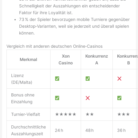
Schnelligkeit der Auszahlungen ein entscheidender
Faktor für ihre Loyalität ist.
73 % der Spieler bevorzugen mobile Turniere gegenüber
Desktop‑Varianten, weil sie jederzeit und überall spielen
können.
Vergleich mit anderen deutschen Online‑Casinos
Xon
Konkurrenz
Konkurren
Merkmal
Casino
A
B
Lizenz
(DE/Malta)
Bonus ohne
Einzahlung
Turnier‑Vielfalt
★★★★★
★★
★★★
Durchschnittliche
24 h
48 h
36 h
Auszahlungszeit