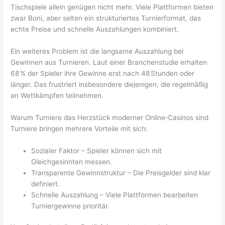
Tischspiele allein genügen nicht mehr. Viele Plattformen bieten
zwar Boni, aber selten ein strukturiertes Turnierformat, das
echte Preise und schnelle Auszahlungen kombiniert.
Ein weiteres Problem ist die langsame Auszahlung bei
Gewinnen aus Turnieren. Laut einer Branchenstudie erhalten
68 % der Spieler ihre Gewinne erst nach 48 Stunden oder
länger. Das frustriert insbesondere diejenigen, die regelmäßig
an Wettkämpfen teilnehmen.
Warum Turniere das Herzstück moderner Online‑Casinos sind
Turniere bringen mehrere Vorteile mit sich:
Sozialer Faktor – Spieler können sich mit
Gleichgesinnten messen.
Transparente Gewinnstruktur – Die Preisgelder sind klar
definiert.
Schnelle Auszahlung – Viele Plattformen bearbeiten
Turniergewinne prioritär.