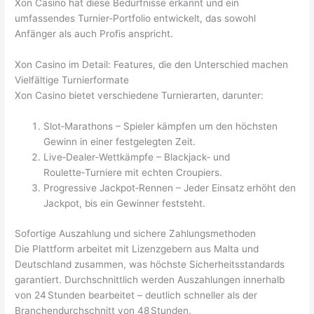
Xon Casino hat diese Bedürfnisse erkannt und ein
umfassendes Turnier‑Portfolio entwickelt, das sowohl
Anfänger als auch Profis anspricht.
Xon Casino im Detail: Features, die den Unterschied machen
Vielfältige Turnierformate
Xon Casino bietet verschiedene Turnierarten, darunter:
Slot‑Marathons – Spieler kämpfen um den höchsten
Gewinn in einer festgelegten Zeit.
Live‑Dealer‑Wettkämpfe – Blackjack‑ und
Roulette‑Turniere mit echten Croupiers.
Progressive Jackpot‑Rennen – Jeder Einsatz erhöht den
Jackpot, bis ein Gewinner feststeht.
Sofortige Auszahlung und sichere Zahlungsmethoden
Die Plattform arbeitet mit Lizenzgebern aus Malta und
Deutschland zusammen, was höchste Sicherheitsstandards
garantiert. Durchschnittlich werden Auszahlungen innerhalb
von 24 Stunden bearbeitet – deutlich schneller als der
Branchendurchschnitt von 48 Stunden.