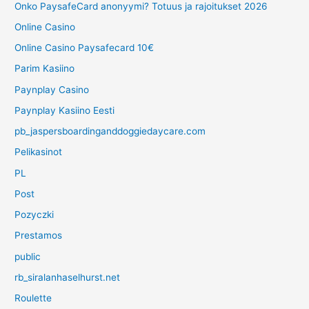
Onko PaysafeCard anonyymi? Totuus ja rajoitukset 2026
Online Casino
Online Casino Paysafecard 10€
Parim Kasiino
Paynplay Casino
Paynplay Kasiino Eesti
pb_jaspersboardinganddoggiedaycare.com
Pelikasinot
PL
Post
Pozyczki
Prestamos
public
rb_siralanhaselhurst.net
Roulette