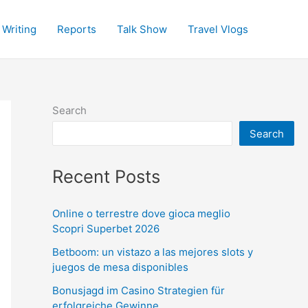
 Writing
Reports
Talk Show
Travel Vlogs
Search
Search
Recent Posts
Online o terrestre dove gioca meglio
Scopri Superbet 2026
Betboom: un vistazo a las mejores slots y
juegos de mesa disponibles
Bonusjagd im Casino Strategien für
erfolgreiche Gewinne