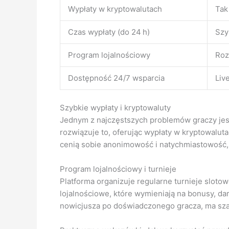
Wypłaty w kryptowalutach
Tak
Czas wypłaty (do 24 h)
Szy
Program lojalnościowy
Ro
Dostępność 24/7 wsparcia
Liv
Szybkie wypłaty i kryptowaluty
Jednym z najczęstszych problemów graczy jest
rozwiązuje to, oferując wypłaty w kryptowaluta
cenią sobie anonimowość i natychmiastowość, 
Program lojalnościowy i turnieje
Platforma organizuje regularne turnieje slot
lojalnościowe, które wymieniają na bonusy, d
nowicjusza po doświadczonego gracza, ma sza