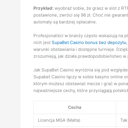
Przykład:
wyobraź sobie, że grasz w slot z RTP
postawione, zwróci się 96 zł. Choć nie gwarant
automaty są bardziej opłacalne.
Profesjonaliści w branży często wskazują na pl
nich jest
SupaBet Casino bonus bez depozytu
warunki obstawiania i dostępne turnieje. Dzię
zrozumieją, jak działa prawdopodobieństwo w 
Jak SupaBet Casino wyróżnia się pod względem
Supabet Casino łączy w sobie kasyno online o
którym możesz obstawiać mecze i grać w ponad
najważniejsze cechy, które przyciągają polskic
Cecha
Licencja MGA (Malta)
Tak