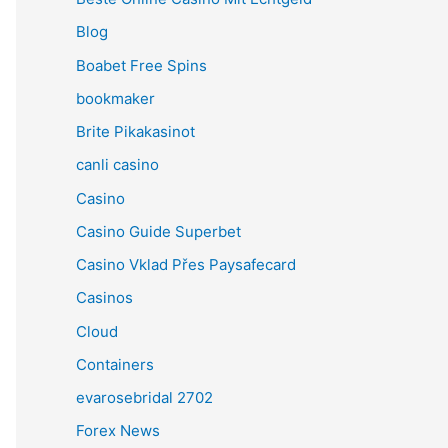
Blog
Boabet Free Spins
bookmaker
Brite Pikakasinot
canli casino
Casino
Casino Guide Superbet
Casino Vklad Přes Paysafecard
Casinos
Cloud
Containers
evarosebridal 2702
Forex News