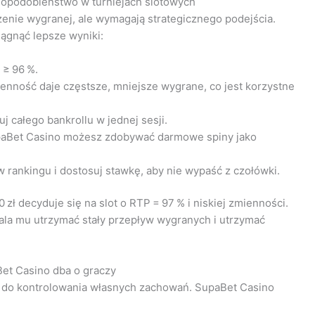
dopodobieństwo w turniejach slotowych
zenie wygranej, ale wymagają strategicznego podejścia.
iągnąć lepsze wyniki:
 ≥ 96 %.
enność daje częstsze, mniejsze wygrane, co jest korzystne
uj całego bankrollu w jednej sesji.
aBet Casino możesz zdobywać darmowe spiny jako
 rankingu i dostosuj stawkę, aby nie wypaść z czołówki.
zł decyduje się na slot o RTP = 97 % i niskiej zmienności.
wala mu utrzymać stały przepływ wygranych i utrzymać
Bet Casino dba o graczy
 do kontrolowania własnych zachowań. SupaBet Casino