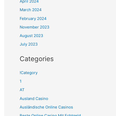
April 2024
March 2024
February 2024
November 2023
August 2023
July 2023
Categories
!Category
1
AT
Ausland Casino
Ausländische Online Casinos
Beste Online Casino Mit Echtgeld