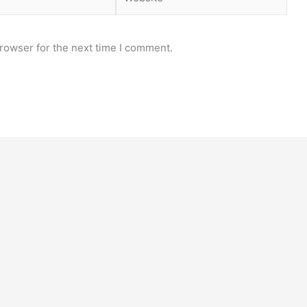
rowser for the next time I comment.