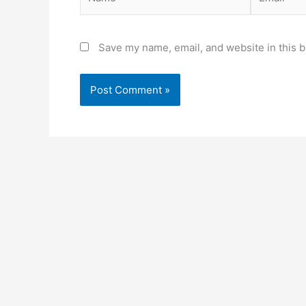
Save my name, email, and website in this b