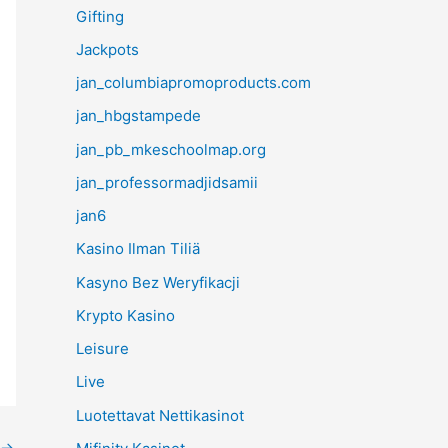
Gifting
Jackpots
jan_columbiapromoproducts.com
jan_hbgstampede
jan_pb_mkeschoolmap.org
jan_professormadjidsamii
jan6
Kasino Ilman Tiliä
Kasyno Bez Weryfikacji
Krypto Kasino
Leisure
Live
Luotettavat Nettikasinot
→