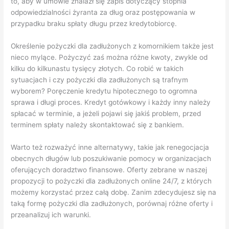
to, aby w umowie znalazł się zapis dotyczący stopnia
odpowiedzialności żyranta za dług oraz postępowania w
przypadku braku spłaty długu przez kredytobiorcę.
Określenie pożyczki dla zadłużonych z komornikiem także jest
nieco mylące. Pożyczyć zaś można różne kwoty, zwykle od
kilku do kilkunastu tysięcy złotych. Co robić w takich
sytuacjach i czy pożyczki dla zadłużonych są trafnym
wyborem? Poręczenie kredytu hipotecznego to ogromna
sprawa i długi proces. Kredyt gotówkowy i każdy inny należy
spłacać w terminie, a jeżeli pojawi się jakiś problem, przed
terminem spłaty należy skontaktować się z bankiem.
Warto też rozważyć inne alternatywy, takie jak renegocjacja
obecnych długów lub poszukiwanie pomocy w organizacjach
oferujących doradztwo finansowe. Oferty zebrane w naszej
propozycji to pożyczki dla zadłużonych online 24/7, z których
możemy korzystać przez całą dobę. Zanim zdecydujesz się na
taką formę pożyczki dla zadłużonych, porównaj różne oferty i
przeanalizuj ich warunki.