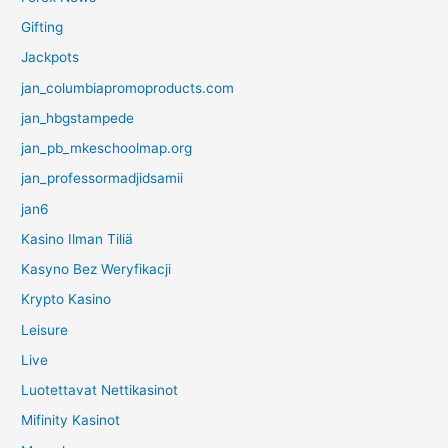
Gifting
Jackpots
jan_columbiapromoproducts.com
jan_hbgstampede
jan_pb_mkeschoolmap.org
jan_professormadjidsamii
jan6
Kasino Ilman Tiliä
Kasyno Bez Weryfikacji
Krypto Kasino
Leisure
Live
Luotettavat Nettikasinot
Mifinity Kasinot