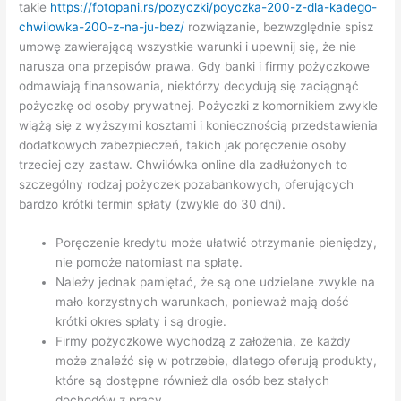
takie
https://fotopani.rs/pozyczki/poyczka-200-z-dla-kadego-
chwilowka-200-z-na-ju-bez/
rozwiązanie, bezwzględnie spisz
umowę zawierającą wszystkie warunki i upewnij się, że nie
narusza ona przepisów prawa. Gdy banki i firmy pożyczkowe
odmawiają finansowania, niektórzy decydują się zaciągnąć
pożyczkę od osoby prywatnej. Pożyczki z komornikiem zwykle
wiążą się z wyższymi kosztami i koniecznością przedstawienia
dodatkowych zabezpieczeń, takich jak poręczenie osoby
trzeciej czy zastaw. Chwilówka online dla zadłużonych to
szczególny rodzaj pożyczek pozabankowych, oferujących
bardzo krótki termin spłaty (zwykle do 30 dni).
Poręczenie kredytu może ułatwić otrzymanie pieniędzy,
nie pomoże natomiast na spłatę.
Należy jednak pamiętać, że są one udzielane zwykle na
mało korzystnych warunkach, ponieważ mają dość
krótki okres spłaty i są drogie.
Firmy pożyczkowe wychodzą z założenia, że każdy
może znaleźć się w potrzebie, dlatego oferują produkty,
które są dostępne również dla osób bez stałych
dochodów z pracy.