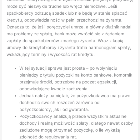
może być niezwykle trudne lub wręcz niemożliwe. Jeśli
spadkobiercy odrzucą spadek lub nie będą w stanie spłacać
kredytu, odpowiedzialność w pełni przechodzi na żyranta.
Oznacza to, że jeśli poręczyciel umrze, a główny dłużnik nadal
ma problemy ze spłatą, bank może zwrócić się z żądaniem
zapłaty do spadkobierców zmarłego żyranta. Wraz z kopią
umowy do kredytobiorcy i żyranta trafia harmonogram spłaty,
wskazujący terminy i wysokość rat kredytu.
W tej sytuacji sprawa jest prosta – po wpłynięciu
pieniędzy z tytułu pożyczki na konto bankowe, komornik
przejmuje środki, potrzebne na poczet egzekucji,
odpowiadające kwocie zadłużenia.
Jednak należy pamiętać, że pożyczkodawca ma prawo
dochodzić swoich roszczeń zarówno od
pożyczkobiorcy, jak i od gwaranta.
Pożyczkodawcy analizują przede wszystkim aktualne
dochody i realną możliwość spłaty, dlatego nawet osoby
zadłużone mogą otrzymać pożyczkę, o ile wykażą
zdolność do regulowania rat.