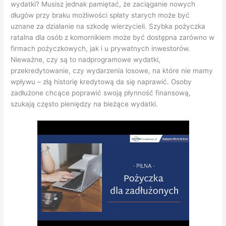
wydatki? Musisz jednak pamiętać, że zaciąganie nowych
długów przy braku możliwości spłaty starych może być
uznane za działanie na szkodę wierzycieli. Szybka pożyczka
ratalna dla osób z komornikiem może być dostępna zarówno w
firmach pożyczkowych, jak i u prywatnych inwestorów.
Nieważne, czy są to nadprogramowe wydatki,
przekredytowanie, czy wydarzenia losowe, na które nie mamy
wpływu – złą historię kredytową da się naprawić. Osoby
zadłużone chcące poprawić swoją płynność finansową,
szukają często pieniędzy na bieżące wydatki.