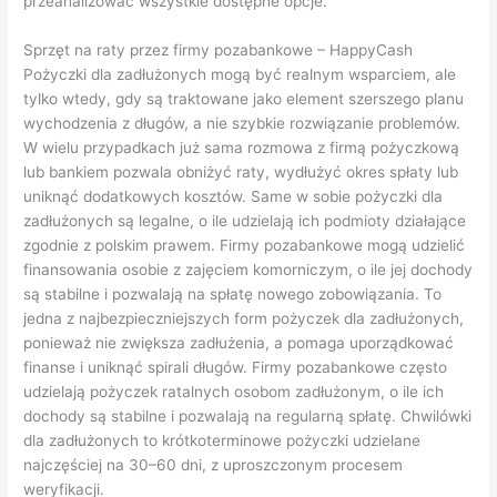
przeanalizować wszystkie dostępne opcje.
Sprzęt na raty przez firmy pozabankowe – HappyCash
Pożyczki dla zadłużonych mogą być realnym wsparciem, ale
tylko wtedy, gdy są traktowane jako element szerszego planu
wychodzenia z długów, a nie szybkie rozwiązanie problemów.
W wielu przypadkach już sama rozmowa z firmą pożyczkową
lub bankiem pozwala obniżyć raty, wydłużyć okres spłaty lub
uniknąć dodatkowych kosztów. Same w sobie pożyczki dla
zadłużonych są legalne, o ile udzielają ich podmioty działające
zgodnie z polskim prawem. Firmy pozabankowe mogą udzielić
finansowania osobie z zajęciem komorniczym, o ile jej dochody
są stabilne i pozwalają na spłatę nowego zobowiązania. To
jedna z najbezpieczniejszych form pożyczek dla zadłużonych,
ponieważ nie zwiększa zadłużenia, a pomaga uporządkować
finanse i uniknąć spirali długów. Firmy pozabankowe często
udzielają pożyczek ratalnych osobom zadłużonym, o ile ich
dochody są stabilne i pozwalają na regularną spłatę. Chwilówki
dla zadłużonych to krótkoterminowe pożyczki udzielane
najczęściej na 30–60 dni, z uproszczonym procesem
weryfikacji.