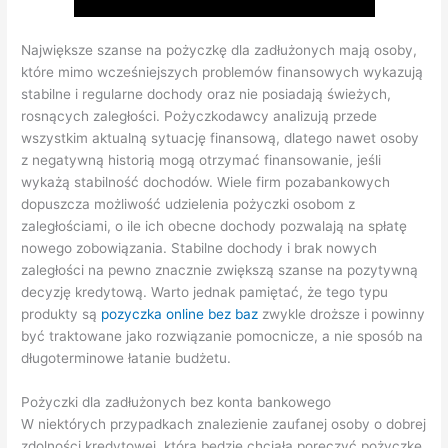
Największe szanse na pożyczkę dla zadłużonych mają osoby,
które mimo wcześniejszych problemów finansowych wykazują
stabilne i regularne dochody oraz nie posiadają świeżych,
rosnących zaległości. Pożyczkodawcy analizują przede
wszystkim aktualną sytuację finansową, dlatego nawet osoby
z negatywną historią mogą otrzymać finansowanie, jeśli
wykażą stabilność dochodów. Wiele firm pozabankowych
dopuszcza możliwość udzielenia pożyczki osobom z
zaległościami, o ile ich obecne dochody pozwalają na spłatę
nowego zobowiązania. Stabilne dochody i brak nowych
zaległości na pewno znacznie zwiększą szanse na pozytywną
decyzję kredytową. Warto jednak pamiętać, że tego typu
produkty są
pozyczka online bez baz
zwykle droższe i powinny
być traktowane jako rozwiązanie pomocnicze, a nie sposób na
długoterminowe łatanie budżetu.
Pożyczki dla zadłużonych bez konta bankowego
W niektórych przypadkach znalezienie zaufanej osoby o dobrej
zdolności kredytowej, która będzie chciała poręczyć pożyczkę,