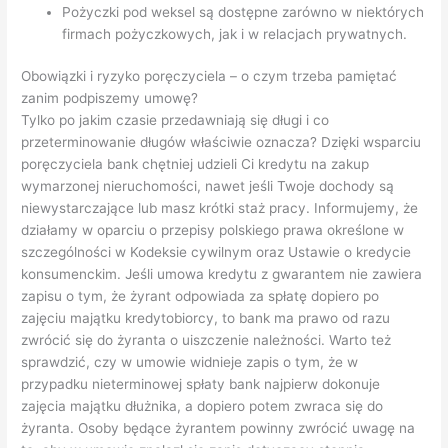
Pożyczki pod weksel są dostępne zarówno w niektórych
firmach pożyczkowych, jak i w relacjach prywatnych.
Obowiązki i ryzyko poręczyciela – o czym trzeba pamiętać
zanim podpiszemy umowę?
Tylko po jakim czasie przedawniają się długi i co
przeterminowanie długów właściwie oznacza? Dzięki wsparciu
poręczyciela bank chętniej udzieli Ci kredytu na zakup
wymarzonej nieruchomości, nawet jeśli Twoje dochody są
niewystarczające lub masz krótki staż pracy. Informujemy, że
działamy w oparciu o przepisy polskiego prawa określone w
szczególności w Kodeksie cywilnym oraz Ustawie o kredycie
konsumenckim. Jeśli umowa kredytu z gwarantem nie zawiera
zapisu o tym, że żyrant odpowiada za spłatę dopiero po
zajęciu majątku kredytobiorcy, to bank ma prawo od razu
zwrócić się do żyranta o uiszczenie należności. Warto też
sprawdzić, czy w umowie widnieje zapis o tym, że w
przypadku nieterminowej spłaty bank najpierw dokonuje
zajęcia majątku dłużnika, a dopiero potem zwraca się do
żyranta. Osoby będące żyrantem powinny zwrócić uwagę na