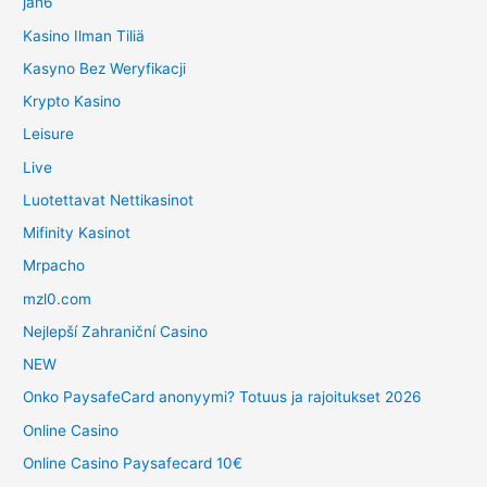
jan6
Kasino Ilman Tiliä
Kasyno Bez Weryfikacji
Krypto Kasino
Leisure
Live
Luotettavat Nettikasinot
Mifinity Kasinot
Mrpacho
mzl0.com
Nejlepší Zahraniční Casino
NEW
Onko PaysafeCard anonyymi? Totuus ja rajoitukset 2026
Online Casino
Online Casino Paysafecard 10€