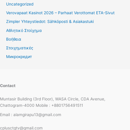
Uncategorized
Verovapaat Kasinot 2026 – Parhaat Verottomat ETA-Sivut
Zimpler Yhteystiedot: Sähköposti & Asiakastuki
Αθλητικό Στοίχημα
Βοήθεια
Στοιχηματικές
Микрокредит
Contact
Muntasir Building (3rd Floor), WASA Circle, CDA Avenue,
Chattogram-4000 Mobile : +8801756491511
Email : alamgirapu13@gmail.com
cplusctgtv@gmail.com