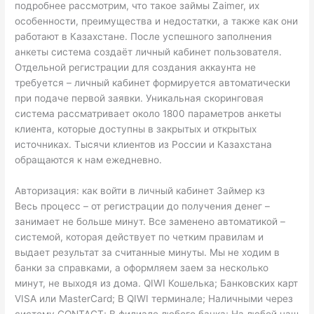
подробнее рассмотрим, что такое займы Zaimer, их
особенности, преимущества и недостатки, а также как они
работают в Казахстане. После успешного заполнения
анкеты система создаёт личный кабинет пользователя.
Отдельной регистрации для создания аккаунта не
требуется – личный кабинет формируется автоматически
при подаче первой заявки. Уникальная скоринговая
система рассматривает около 1800 параметров анкеты
клиента, которые доступны в закрытых и открытых
источниках. Тысячи клиентов из России и Казахстана
обращаются к нам ежедневно.
Авторизация: как войти в личный кабинет Займер кз
Весь процесс – от регистрации до получения денег –
занимает не больше минут. Все заменено автоматикой –
системой, которая действует по четким правилам и
выдает результат за считанные минуты. Мы не ходим в
банки за справками, а оформляем заем за несколько
минут, не выходя из дома. QIWI Кошелька; Банковских карт
VISA или MasterCard; В QIWI терминале; Наличными через
систему CONTACT; В филиале любого банка; На любой наш