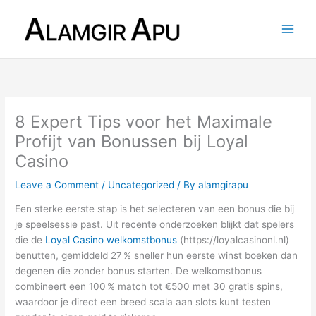
Skip
to
content
8 Expert Tips voor het Maximale
Profijt van Bonussen bij Loyal
Casino
Leave a Comment
/
Uncategorized
/ By
alamgirapu
Een sterke eerste stap is het selecteren van een bonus die bij
je speelsessie past. Uit recente onderzoeken blijkt dat spelers
die de
Loyal Casino welkomstbonus
(https://loyalcasinonl.nl)
benutten, gemiddeld 27 % sneller hun eerste winst boeken dan
degenen die zonder bonus starten. De welkomstbonus
combineert een 100 % match tot €500 met 30 gratis spins,
waardoor je direct een breed scala aan slots kunt testen