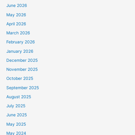
June 2026
May 2026
April 2026
March 2026
February 2026
January 2026
December 2025
November 2025
October 2025
September 2025
August 2025
July 2025
June 2025
May 2025
May 2024