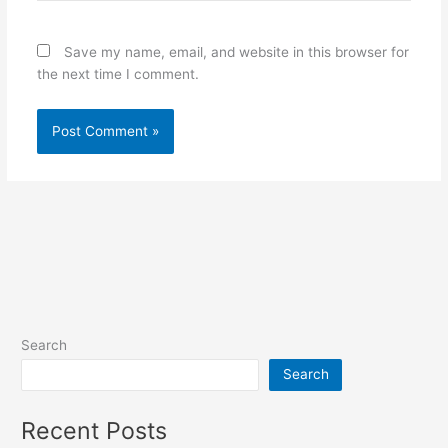
Save my name, email, and website in this browser for
the next time I comment.
Search
Search
Recent Posts