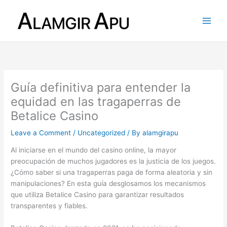
Skip
to
content
Guía definitiva para entender la
equidad en las tragaperras de
Betalice Casino
Leave a Comment
/
Uncategorized
/ By
alamgirapu
Al iniciarse en el mundo del casino online, la mayor
preocupación de muchos jugadores es la justicia de los juegos.
¿Cómo saber si una tragaperras paga de forma aleatoria y sin
manipulaciones? En esta guía desglosamos los mecanismos
que utiliza Betalice Casino para garantizar resultados
transparentes y fiables.