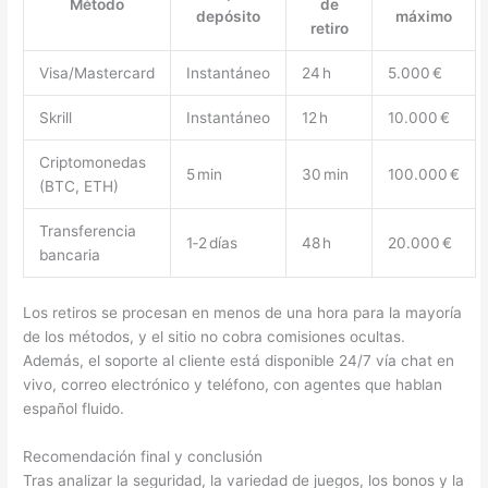
Método
de
depósito
máximo
retiro
Visa/Mastercard
Instantáneo
24 h
5.000 €
Skrill
Instantáneo
12 h
10.000 €
Criptomonedas
5 min
30 min
100.000 €
(BTC, ETH)
Transferencia
1‑2 días
48 h
20.000 €
bancaria
Los retiros se procesan en menos de una hora para la mayoría
de los métodos, y el sitio no cobra comisiones ocultas.
Además, el soporte al cliente está disponible 24/7 vía chat en
vivo, correo electrónico y teléfono, con agentes que hablan
español fluido.
Recomendación final y conclusión
Tras analizar la seguridad, la variedad de juegos, los bonos y la