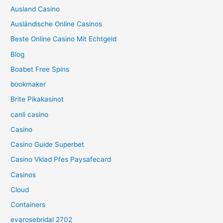
Ausland Casino
Ausländische Online Casinos
Beste Online Casino Mit Echtgeld
Blog
Boabet Free Spins
bookmaker
Brite Pikakasinot
canli casino
Casino
Casino Guide Superbet
Casino Vklad Přes Paysafecard
Casinos
Cloud
Containers
evarosebridal 2702