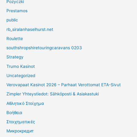
Pozyczki
Prestamos
public
rb_siralanhaselhurst.net
Roulette
southshropshiretouringcaravans 0203
Strategy
Trumo Kasinot
Uncategorized
Verovapaat Kasinot 2026 – Parhaat Verottomat ETA-Sivut
Zimpler Yhteystiedot: Sähköposti & Asiakastuki
Αθλητικό Στοίχημα
Βοήθεια
Στοιχηματικές
Микрокредит