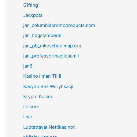
Gifting
Jackpots
jan_columbiapromoproducts.com
jan_hbgstampede
jan_pb_mkeschoolmap.org
jan_professormadjidsamii
jan6
Kasino Ilman Tiliä
Kasyno Bez Weryfikacji
Krypto Kasino
Leisure
Live
Luotettavat Nettikasinot