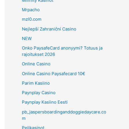
Mifinity Kasinot
Mrpacho
mzl0.com
Nejlepší Zahraniční Casino
NEW
Onko PaysafeCard anonyymi? Totuus ja
rajoitukset 2026
Online Casino
Online Casino Paysafecard 10€
Parim Kasiino
Paynplay Casino
Paynplay Kasiino Eesti
pb_jaspersboardinganddoggiedaycare.co
m
Pelikasinot