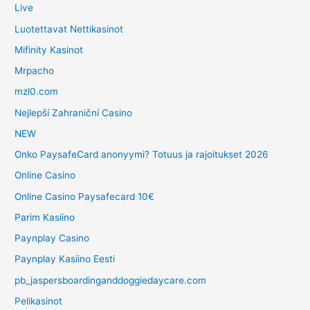
Live
Luotettavat Nettikasinot
Mifinity Kasinot
Mrpacho
mzl0.com
Nejlepší Zahraniční Casino
NEW
Onko PaysafeCard anonyymi? Totuus ja rajoitukset 2026
Online Casino
Online Casino Paysafecard 10€
Parim Kasiino
Paynplay Casino
Paynplay Kasiino Eesti
pb_jaspersboardinganddoggiedaycare.com
Pelikasinot