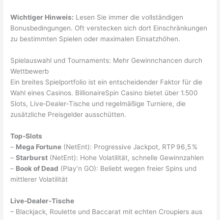
Wichtiger Hinweis:
Lesen Sie immer die vollständigen
Bonusbedingungen. Oft verstecken sich dort Einschränkungen
zu bestimmten Spielen oder maximalen Einsatzhöhen.
Spielauswahl und Tournaments: Mehr Gewinnchancen durch
Wettbewerb
Ein breites Spielportfolio ist ein entscheidender Faktor für die
Wahl eines Casinos. BillionaireSpin Casino bietet über 1.500
Slots, Live‑Dealer‑Tische und regelmäßige Turniere, die
zusätzliche Preisgelder ausschütten.
Top‑Slots
–
Mega Fortune
(NetEnt): Progressive Jackpot, RTP 96,5 %
–
Starburst
(NetEnt): Hohe Volatilität, schnelle Gewinnzahlen
–
Book of Dead
(Play’n GO): Beliebt wegen freier Spins und
mittlerer Volatilität
Live‑Dealer‑Tische
– Blackjack, Roulette und Baccarat mit echten Croupiers aus