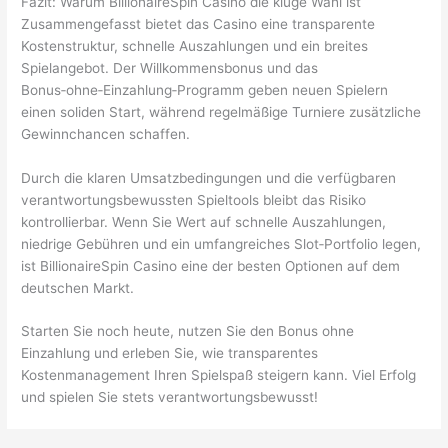
Fazit: Warum BillionaireSpin Casino die kluge Wahl ist
Zusammengefasst bietet das Casino eine transparente
Kostenstruktur, schnelle Auszahlungen und ein breites
Spielangebot. Der Willkommensbonus und das
Bonus‑ohne‑Einzahlung‑Programm geben neuen Spielern
einen soliden Start, während regelmäßige Turniere zusätzliche
Gewinnchancen schaffen.
Durch die klaren Umsatzbedingungen und die verfügbaren
verantwortungsbewussten Spieltools bleibt das Risiko
kontrollierbar. Wenn Sie Wert auf schnelle Auszahlungen,
niedrige Gebühren und ein umfangreiches Slot‑Portfolio legen,
ist BillionaireSpin Casino eine der besten Optionen auf dem
deutschen Markt.
Starten Sie noch heute, nutzen Sie den Bonus ohne
Einzahlung und erleben Sie, wie transparentes
Kostenmanagement Ihren Spielspaß steigern kann. Viel Erfolg
und spielen Sie stets verantwortungsbewusst!