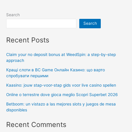
Search
Search
Recent Posts
Claim your no deposit bonus at WeedSpin: a step-by-step
approach
Кращі слоти в BC Game Онлайн Казино: що варто
спробувати першими
Kaasino: jouw stap-voor-stap gids voor live casino spellen
Online o terrestre dove gioca meglio Scopri Superbet 2026
Betboom: un vistazo a las mejores slots y juegos de mesa
disponibles
Recent Comments