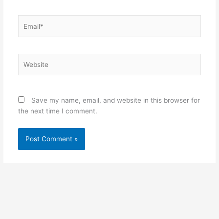
Email*
Website
Save my name, email, and website in this browser for
the next time I comment.