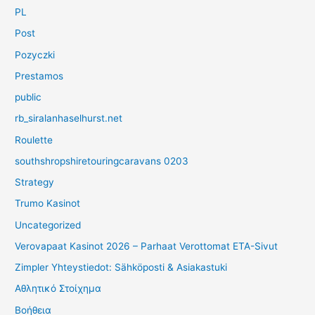
PL
Post
Pozyczki
Prestamos
public
rb_siralanhaselhurst.net
Roulette
southshropshiretouringcaravans 0203
Strategy
Trumo Kasinot
Uncategorized
Verovapaat Kasinot 2026 – Parhaat Verottomat ETA-Sivut
Zimpler Yhteystiedot: Sähköposti & Asiakastuki
Αθλητικό Στοίχημα
Βοήθεια