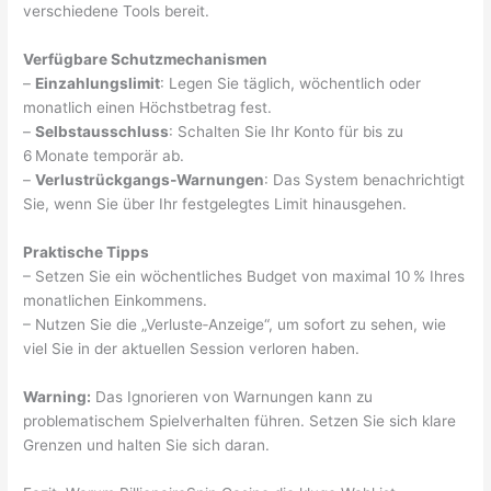
verschiedene Tools bereit.
Verfügbare Schutzmechanismen
–
Einzahlungslimit
: Legen Sie täglich, wöchentlich oder
monatlich einen Höchstbetrag fest.
–
Selbstausschluss
: Schalten Sie Ihr Konto für bis zu
6 Monate temporär ab.
–
Verlustrückgangs‑Warnungen
: Das System benachrichtigt
Sie, wenn Sie über Ihr festgelegtes Limit hinausgehen.
Praktische Tipps
– Setzen Sie ein wöchentliches Budget von maximal 10 % Ihres
monatlichen Einkommens.
– Nutzen Sie die „Verluste‑Anzeige“, um sofort zu sehen, wie
viel Sie in der aktuellen Session verloren haben.
Warning:
Das Ignorieren von Warnungen kann zu
problematischem Spielverhalten führen. Setzen Sie sich klare
Grenzen und halten Sie sich daran.