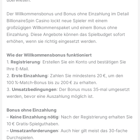
Der Willkommensbonus und Bonus ohne Einzahlung im Detail
BillionaireSpin Casino lockt neue Spieler mit einem
großzügigen Willkommenspaket und einem Bonus ohne
Einzahlung. Diese Angebote können das Spielbudget sofort
erhöhen, wenn sie richtig eingesetzt werden.
Wie der Willkommensbonus funktioniert
1.
Registrierung
: Erstellen Sie ein Konto und bestätigen Sie
Ihre E‑Mail.
2.
Erste Einzahlung
: Zahlen Sie mindestens 20 €, um den
100 %‑Match‑Bonus bis zu 200 € zu erhalten.
3.
Umsatzbedingungen
: Der Bonus muss 35‑mal umgesetzt
werden, bevor eine Auszahlung möglich ist.
Bonus ohne Einzahlung
–
Keine Einzahlung nötig
: Nach der Registrierung erhalten Sie
10 € Gratis‑Spielguthaben.
–
Umsatzanforderungen
: Auch hier gilt meist das 30‑fache
Durchspielen.