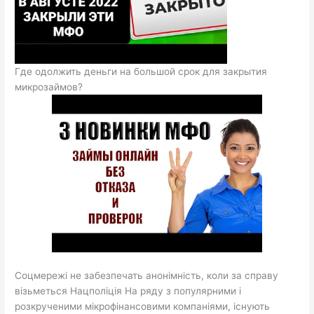
Где одолжить деньги на большой срок для закрытия
микрозаймов?
Соцмережі не забезпечать анонімність, коли за справу
візьметься Нацполіція На ряду з популярними і
розкрученими мікрофінансовими компаніями, існують