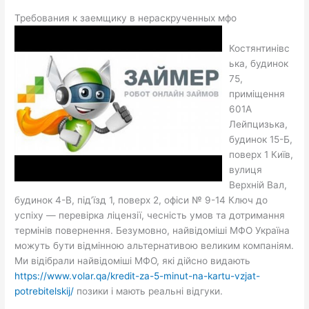
Требования к заемщику в нераскрученных мфо
Костянтинівс
ька, будинок
75,
приміщення
601А
Лейпцизька,
будинок 15-Б,
поверх 1 Київ,
вулиця
Верхній Вал,
будинок 4-В, під’їзд 1, поверх 2, офіси № 9-14 Ключ до
успіху — перевірка ліцензії, чесність умов та дотримання
термінів повернення. Безумовно, найвідоміші МФО Україна
можуть бути відмінною альтернативою великим компаніям.
Ми відібрали найвідоміші МФО, які дійсно видають
https://www.volar.qa/kredit-za-5-minut-na-kartu-vzjat-
potrebitelskij/
позики і мають реальні відгуки.