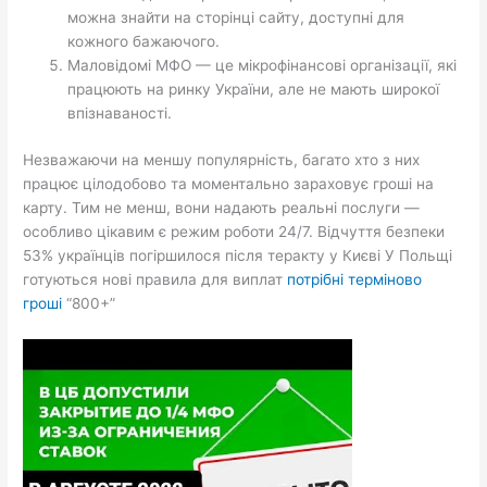
можна знайти на сторінці сайту, доступні для
кожного бажаючого.
Маловідомі МФО — це мікрофінансові організації, які
працюють на ринку України, але не мають широкої
впізнаваності.
Незважаючи на меншу популярність, багато хто з них
працює цілодобово та моментально зараховує гроші на
карту. Тим не менш, вони надають реальні послуги —
особливо цікавим є режим роботи 24/7. Відчуття безпеки
53% українців погіршилося після теракту у Києві У Польщі
готуються нові правила для виплат
потрібні терміново
гроші
“800+”