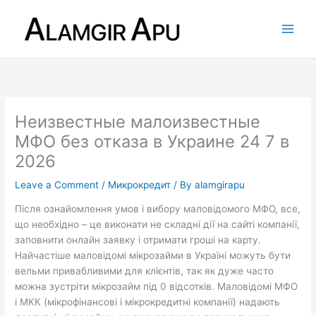
Skip
to
content
Неизвестные малоизвестные
МФО без отказа в Украине 24 7 в
2026
Leave a Comment
/
Микрокредит
/ By
alamgirapu
Після ознайомлення умов і вибору маловідомого МФО, все,
що необхідно – це виконати не складні дії на сайті компанії,
заповнити онлайн заявку і отримати гроші на карту.
Найчастіше маловідомі мікрозайми в Україні можуть бути
вельми привабливими для клієнтів, так як дуже часто
можна зустріти мікрозайм під 0 відсотків. Маловідомі МФО
і МКК (мікрофінансові і мікрокредитні компанії) надають