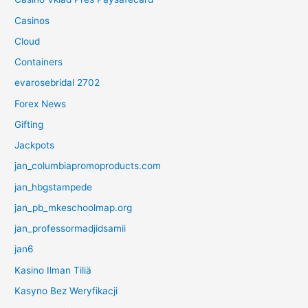
Casinos
Cloud
Containers
evarosebridal 2702
Forex News
Gifting
Jackpots
jan_columbiapromoproducts.com
jan_hbgstampede
jan_pb_mkeschoolmap.org
jan_professormadjidsamii
jan6
Kasino Ilman Tiliä
Kasyno Bez Weryfikacji