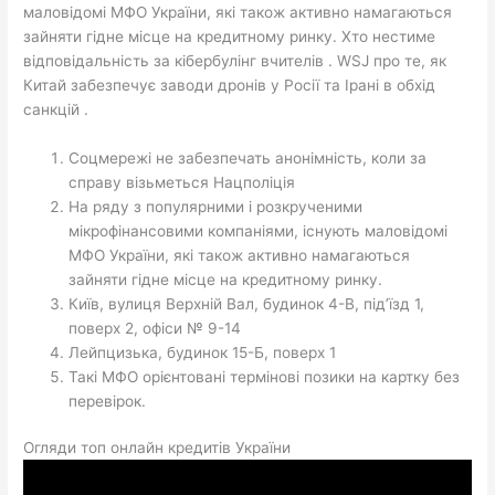
маловідомі МФО України, які також активно намагаються
зайняти гідне місце на кредитному ринку. Хто нестиме
відповідальність за кібербулінг вчителів . WSJ про те, як
Китай забезпечує заводи дронів у Росії та Ірані в обхід
санкцій .
Соцмережі не забезпечать анонімність, коли за
справу візьметься Нацполіція
На ряду з популярними і розкрученими
мікрофінансовими компаніями, існують маловідомі
МФО України, які також активно намагаються
зайняти гідне місце на кредитному ринку.
Київ, вулиця Верхній Вал, будинок 4-В, під’їзд 1,
поверх 2, офіси № 9-14
Лейпцизька, будинок 15-Б, поверх 1
Такі МФО орієнтовані термінові позики на картку без
перевірок.
Огляди топ онлайн кредитів України