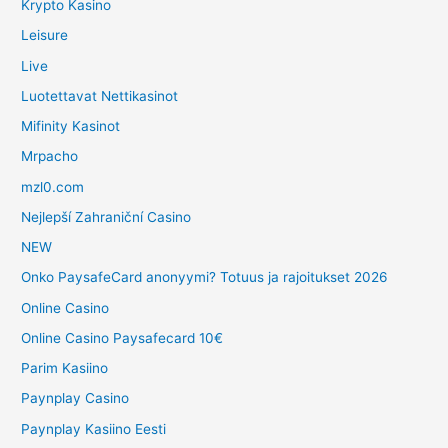
Krypto Kasino
Leisure
Live
Luotettavat Nettikasinot
Mifinity Kasinot
Mrpacho
mzl0.com
Nejlepší Zahraniční Casino
NEW
Onko PaysafeCard anonyymi? Totuus ja rajoitukset 2026
Online Casino
Online Casino Paysafecard 10€
Parim Kasiino
Paynplay Casino
Paynplay Kasiino Eesti