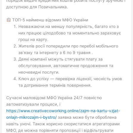
порядок видачі кредитних коштів робить послугу зручною і
доступною для Позичальника.
ТОП-5 найменш відомих МФО України
Незважаючи на меншу популярність, багато хто з
них працює цілодобово та моментально зараховує
гроші на карту.
Жителів росії попередили про перебої мобільного
зв’язку та інтернету з 6 по 9 травня .
Деякі компанії можуть стягувати плату за
обслуговування, автоматичне продовження та
неочевидні послуги.
Ключ до успіху — перевірка ліцензії, чесність умов
та дотримання термінів повернення.
Сучасні маловідомі МФО Україна 24/7 повністю
автоматизували процеси, і
https://www.creativecoworking.online/zajm-na-kartu-vzjat-
onlajn-mikrozajm-i-bystro/
заявка може бути оброблена
навіть уночі. Також корисно скористатися агрегаторами
МФО, де можна порівняти пропозиції і відфільтрувати