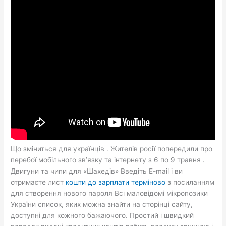
Що зміниться для українців . Жителів росії попередили про
перебої мобільного зв’язку та інтернету з 6 по 9 травня .
Двигуни та чипи для «Шахедів» Введіть E-mail і ви
отримаєте лист
кошти до зарплати терміново
з посиланням
для створення нового пароля Всі маловідомі мікропозики
України список, яких можна знайти на сторінці сайту,
доступні для кожного бажаючого. Простий і швидкий