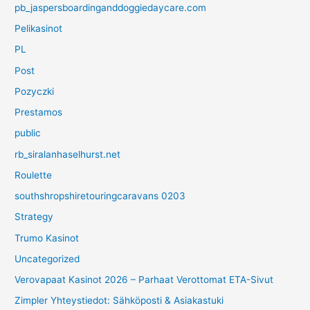
pb_jaspersboardinganddoggiedaycare.com
Pelikasinot
PL
Post
Pozyczki
Prestamos
public
rb_siralanhaselhurst.net
Roulette
southshropshiretouringcaravans 0203
Strategy
Trumo Kasinot
Uncategorized
Verovapaat Kasinot 2026 – Parhaat Verottomat ETA-Sivut
Zimpler Yhteystiedot: Sähköposti & Asiakastuki