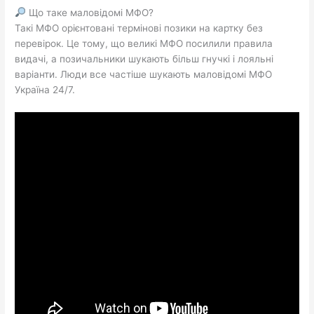
Що таке маловідомі МФО?
Такі МФО орієнтовані термінові позики на картку без
перевірок. Це тому, що великі МФО посилили правила
видачі, а позичальники шукають більш гнучкі і лояльні
варіанти. Люди все частіше шукають маловідомі МФО
Україна 24/7.