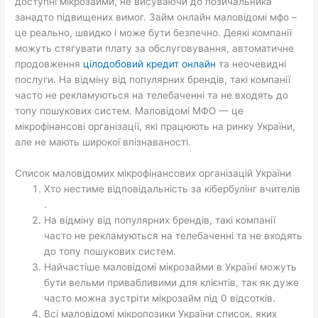
доступні мікрозайми, не висуваючи до позичальника
занадто підвищених вимог. Займ онлайн маловідомі мфо –
це реально, швидко і може бути безпечно. Деякі компанії
можуть стягувати плату за обслуговування, автоматичне
продовження
цілодобовий кредит онлайн
та неочевидні
послуги. На відміну від популярних брендів, такі компанії
часто не рекламуються на телебаченні та не входять до
топу пошукових систем. Маловідомі МФО — це
мікрофінансові організації, які працюють на ринку України,
але не мають широкої впізнаваності.
Список маловідомих мікрофінансових організацій України
Хто нестиме відповідальність за кібербулінг вчителів
.
На відміну від популярних брендів, такі компанії
часто не рекламуються на телебаченні та не входять
до топу пошукових систем.
Найчастіше маловідомі мікрозайми в Україні можуть
бути вельми привабливими для клієнтів, так як дуже
часто можна зустріти мікрозайм під 0 відсотків.
Всі маловідомі мікропозики України список, яких