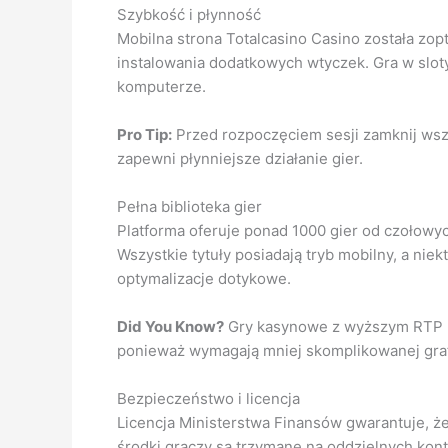
Szybkość i płynność
Mobilna strona Totalcasino Casino została zo
instalowania dodatkowych wtyczek. Gra w sloty,
komputerze.
Pro Tip:
Przed rozpoczęciem sesji zamknij wsz
zapewni płynniejsze działanie gier.
Pełna biblioteka gier
Platforma oferuje ponad 1000 gier od czołowyc
Wszystkie tytuły posiadają tryb mobilny, a niek
optymalizacje dotykowe.
Did You Know?
Gry kasynowe z wyższym RTP (np
ponieważ wymagają mniej skomplikowanej graf
Bezpieczeństwo i licencja
Licencja Ministerstwa Finansów gwarantuje, ż
środki graczy są trzymane na oddzielnych kon