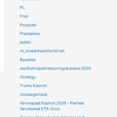
PL
Post
Pozyczki
Prestamos
public
rb_siralanhaselhurst.net
Roulette
southshropshiretouringcaravans 0203
Strategy
Trumo Kasinot
Uncategorized
Verovapaat Kasinot 2026 – Parhaat
Verottomat ETA-Sivut