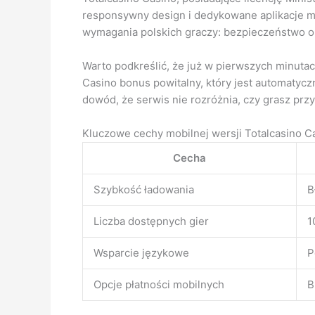
responsywny design i dedykowane aplikacje mo
wymagania polskich graczy: bezpieczeństwo o
Warto podkreślić, że już w pierwszych minutac
Casino bonus powitalny, który jest automatyc
dowód, że serwis nie rozróżnia, czy grasz przy
Kluczowe cechy mobilnej wersji Totalcasino C
Cecha
Szybkość ładowania
B
Liczba dostępnych gier
1
Wsparcie językowe
P
Opcje płatności mobilnych
B