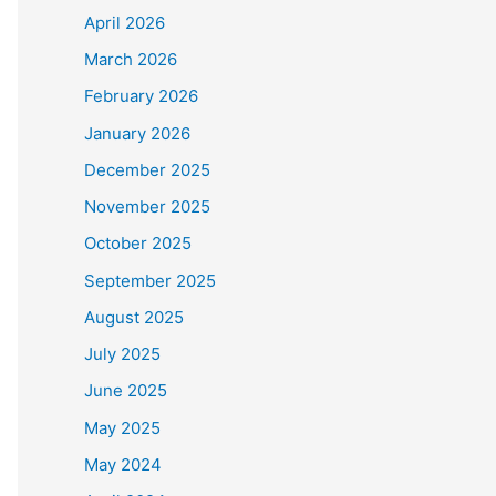
April 2026
March 2026
February 2026
January 2026
December 2025
November 2025
October 2025
September 2025
August 2025
July 2025
June 2025
May 2025
May 2024