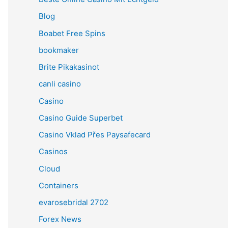
Blog
Boabet Free Spins
bookmaker
Brite Pikakasinot
canli casino
Casino
Casino Guide Superbet
Casino Vklad Přes Paysafecard
Casinos
Cloud
Containers
evarosebridal 2702
Forex News