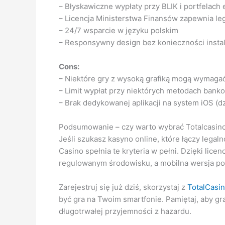
– Błyskawiczne wypłaty przy BLIK i portfelach
– Licencja Ministerstwa Finansów zapewnia le
– 24/7 wsparcie w języku polskim
– Responsywny design bez konieczności insta
Cons:
– Niektóre gry z wysoką grafiką mogą wymaga
– Limit wypłat przy niektórych metodach banko
– Brak dedykowanej aplikacji na system iOS (d
Podsumowanie – czy warto wybrać Totalcasino
Jeśli szukasz kasyno online, które łączy legaln
Casino spełnia te kryteria w pełni. Dzięki lic
regulowanym środowisku, a mobilna wersja poz
Zarejestruj się już dziś, skorzystaj z
TotalCasi
być gra na Twoim smartfonie. Pamiętaj, aby gra
długotrwałej przyjemności z hazardu.