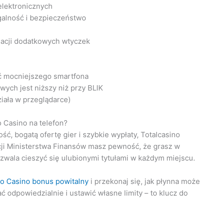
 elektronicznych
galność i bezpieczeństwo
lacji dodatkowych wtyczek
ć mocniejszego smartfona
wych jest niższy niż przy BLIK
ziała w przeglądarce)
 Casino na telefon?
ość, bogatą ofertę gier i szybkie wypłaty, Totalcasino
encji Ministerstwa Finansów masz pewność, że grasz w
wala cieszyć się ulubionymi tytułami w każdym miejscu.
no Casino bonus powitalny
i przekonaj się, jak płynna może
ć odpowiedzialnie i ustawić własne limity – to klucz do