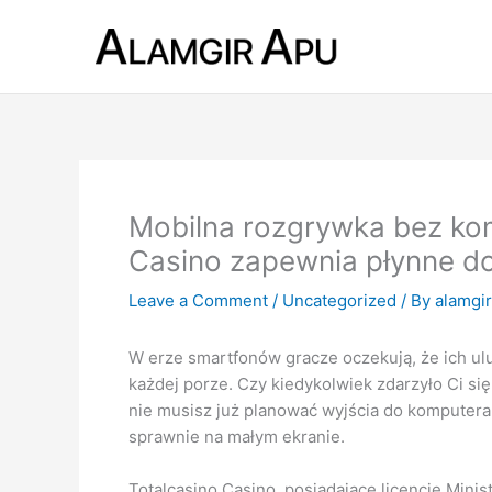
Skip
to
content
Mobilna rozgrywka bez ko
Casino zapewnia płynne d
Leave a Comment
/
Uncategorized
/ By
alamgi
W erze smartfonów gracze oczekują, że ich u
każdej porze. Czy kiedykolwiek zdarzyło Ci się
nie musisz już planować wyjścia do komputera
sprawnie na małym ekranie.
Totalcasino Casino, posiadające licencję Mini