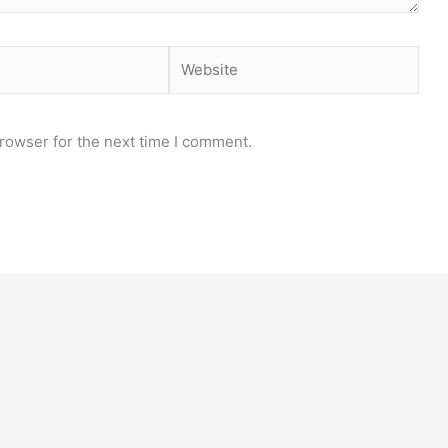
Website
rowser for the next time I comment.