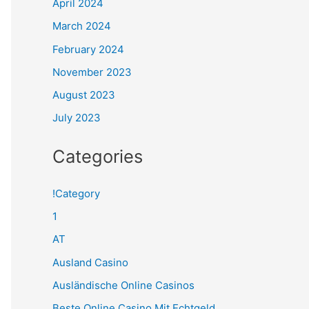
April 2024
March 2024
February 2024
November 2023
August 2023
July 2023
Categories
!Category
1
AT
Ausland Casino
Ausländische Online Casinos
Beste Online Casino Mit Echtgeld