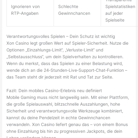
Ignorieren von
Schlechte
Spielstatistiken
RTP‑Angaben
Gewinnchancen
auf jeder
Spielseite
Verantwortungsvolles Spielen – Dein Schutz ist wichtig
Xon Casino legt großen Wert auf Spieler‑Sicherheit. Nutze die
Optionen „Einzahlungs‑Limit“, „Verluste‑Limit“ und
„Selbstausschluss“, um dein Spielverhalten zu kontrollieren.
Wenn du merkst, dass das Spielen zu einer Belastung wird,
wende dich an die 24‑Stunden‑Live‑Support‑Chat‑Funktion –
das Team steht dir jederzeit mit Rat und Tat zur Seite.
Fazit: Dein mobiles Casino-Erlebnis neu definiert
Mobile Gaming muss nicht langweilig sein. Mit einer Plattform,
die große Spielauswahl, blitzschnelle Auszahlungen, hohe
Sicherheit und verantwortungsvolle Werkzeuge kombiniert,
kannst du deine Pendelzeit in echte Gewinnchancen
verwandeln. Xon Casino liefert genau das – von einem Bonus
ohne Einzahlung bis hin zu progressiven Jackpots, die dein
Leben verändern können.