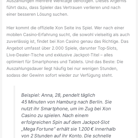
Auszahlungen mehrere Werktage benötigen. Dieses Ärgernis
führt dazu, dass Spieler das Vertrauen verlieren und nach
einer besseren Lösung suchen.
Hier kommt die offizielle Xon Seite ins Spiel. Wer nach einer
mobilen Casino‑Erfahrung sucht, die sowohl vielseitig als auch
zuverlässig ist, findet bei Xon Casino genau das Richtige. Das
Angebot umfasst über 2.000 Spiele, darunter Top‑Slots,
Live‑Dealer‑Tische und exklusive Jackpot‑Titel – alles
optimiert für Smartphones und Tablets. Und das Beste: Die
Auszahlungsdauer liegt häufig bei nur wenigen Stunden,
sodass der Gewinn sofort wieder zur Verfügung steht.
Beispiel: Anna, 28, pendelt täglich
45 Minuten von Hamburg nach Berlin. Sie
nutzt ihr Smartphone, um im Zug bei Xon
Casino zu spielen. Nach einem
erfolgreichen Spin auf dem Jackpot‑Slot
„Mega Fortune“ erhält sie 1.200 € innerhalb
von 2 Stunden auf ihr Konto. Die schnelle