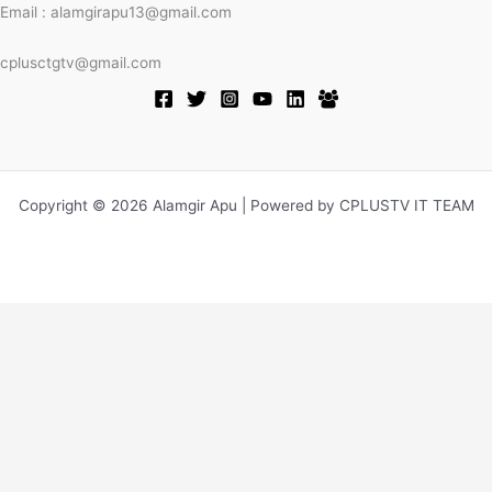
Email : alamgirapu13@gmail.com
cplusctgtv@gmail.com
Copyright © 2026 Alamgir Apu | Powered by CPLUSTV IT TEAM