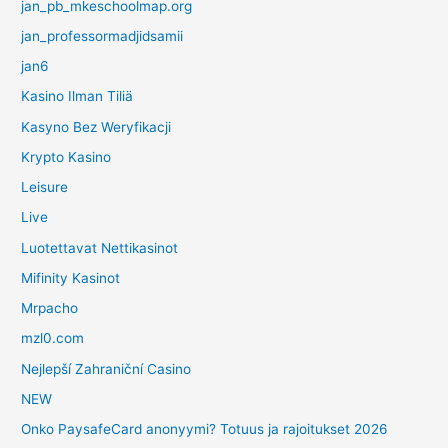
jan_pb_mkeschoolmap.org
jan_professormadjidsamii
jan6
Kasino Ilman Tiliä
Kasyno Bez Weryfikacji
Krypto Kasino
Leisure
Live
Luotettavat Nettikasinot
Mifinity Kasinot
Mrpacho
mzl0.com
Nejlepší Zahraniční Casino
NEW
Onko PaysafeCard anonyymi? Totuus ja rajoitukset 2026