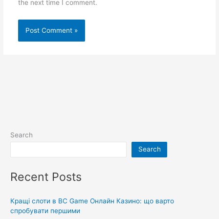
the next time I comment.
Search
Search
Recent Posts
Кращі слоти в BC Game Онлайн Казино: що варто
спробувати першими