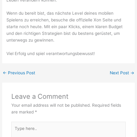
Wenn du bereit bist, das nächste Level deines mobilen
Spielens zu erreichen, besuche die offizielle Xon Seite und
starte noch heute. Mit ein paar Klicks, einem klaren Budget
und den richtigen Strategien bist du bestens gerüstet, um
unterwegs zu gewinnen.
Viel Erfolg und spiel verantwortungsbewusst!
←
Previous Post
Next Post
→
Leave a Comment
Your email address will not be published.
Required fields
are marked
*
Type
here..