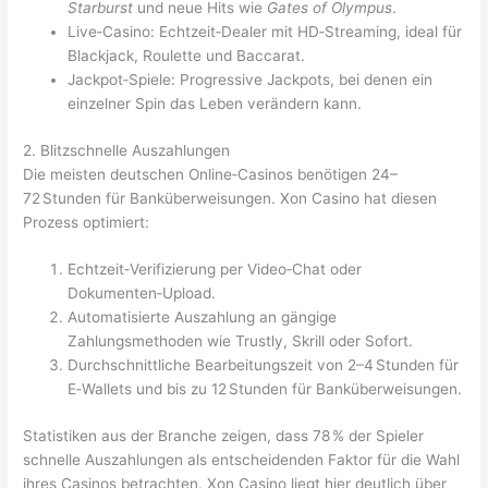
Starburst
und neue Hits wie
Gates of Olympus
.
Live‑Casino: Echtzeit‑Dealer mit HD‑Streaming, ideal für
Blackjack, Roulette und Baccarat.
Jackpot‑Spiele: Progressive Jackpots, bei denen ein
einzelner Spin das Leben verändern kann.
2. Blitzschnelle Auszahlungen
Die meisten deutschen Online‑Casinos benötigen 24–
72 Stunden für Banküberweisungen. Xon Casino hat diesen
Prozess optimiert:
Echtzeit‑Verifizierung per Video‑Chat oder
Dokumenten‑Upload.
Automatisierte Auszahlung an gängige
Zahlungsmethoden wie Trustly, Skrill oder Sofort.
Durchschnittliche Bearbeitungszeit von 2–4 Stunden für
E‑Wallets und bis zu 12 Stunden für Banküberweisungen.
Statistiken aus der Branche zeigen, dass 78 % der Spieler
schnelle Auszahlungen als entscheidenden Faktor für die Wahl
ihres Casinos betrachten. Xon Casino liegt hier deutlich über