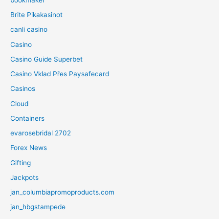
Brite Pikakasinot
canli casino
Casino
Casino Guide Superbet
Casino Vklad Přes Paysafecard
Casinos
Cloud
Containers
evarosebridal 2702
Forex News
Gifting
Jackpots
jan_columbiapromoproducts.com
jan_hbgstampede