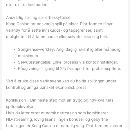
eller ekstra kostnader.
Ansvarlig spill og spillerbeskyttelse
Kong Casino tar ansvarlig spill på alvor. Plattformen tilbyr
verktøy for å sette innskudds‑ og tapsgrenser, samt
muligheten til å ta en pause eller selvutelukke seg helt.
Spillgrense‑verktøy: Angi daglig, ukentlig eller månedlig
maksimum.
Selvutestengelse: Enkel prosess via kontoinnstillinger.
Rådgivning: Tilgang til 24/7‑support for problemspillere.
Ved å bruke disse verktøyene kan du holde spillingen under
kontroll og unngå uønsket økonomisk press.
Konklusjon – Din neste steg mot en trygg og høy‑kvalitets
spillopplevelse
Hvis du leter etter et norsk nettcasino som kombinerer
HD‑streaming, lovlig lisens, ingen bonuser og gebyrfrie
betalinger, er Kong Casino et naturlig valg. Plattformen leverer