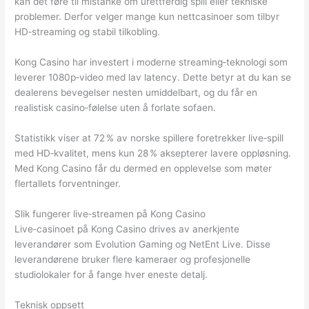
kan det føre til mistanke om urettferdig spill eller tekniske
problemer. Derfor velger mange kun nettcasinoer som tilbyr
HD‑streaming og stabil tilkobling.
Kong Casino har investert i moderne streaming‑teknologi som
leverer 1080p‑video med lav latency. Dette betyr at du kan se
dealerens bevegelser nesten umiddelbart, og du får en
realistisk casino‑følelse uten å forlate sofaen.
Statistikk viser at 72 % av norske spillere foretrekker live‑spill
med HD‑kvalitet, mens kun 28 % aksepterer lavere oppløsning.
Med Kong Casino får du dermed en opplevelse som møter
flertallets forventninger.
Slik fungerer live‑streamen på Kong Casino
Live‑casinoet på Kong Casino drives av anerkjente
leverandører som Evolution Gaming og NetEnt Live. Disse
leverandørene bruker flere kameraer og profesjonelle
studiolokaler for å fange hver eneste detalj.
Teknisk oppsett