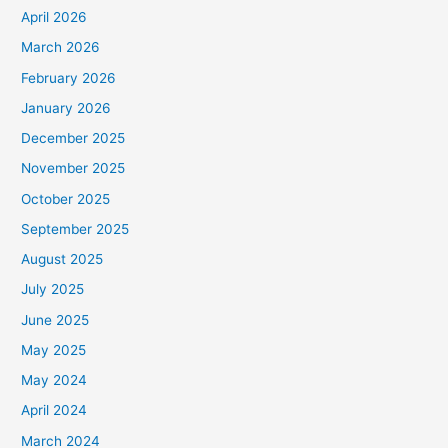
April 2026
March 2026
February 2026
January 2026
December 2025
November 2025
October 2025
September 2025
August 2025
July 2025
June 2025
May 2025
May 2024
April 2024
March 2024