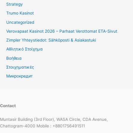
Strategy
Trumo Kasinot
Uncategorized
Verovapaat Kasinot 2026 – Parhaat Verottomat ETA-Sivut
Zimpler Yhteystiedot: Sähköposti & Asiakastuki
Αθλητικό Στοίχημα
Βοήθεια
Στοιχηματικές
Микрокредит
Contact
Muntasir Building (3rd Floor), WASA Circle, CDA Avenue,
Chattogram-4000 Mobile : +8801756491511