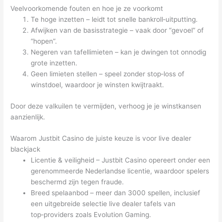
Veelvoorkomende fouten en hoe je ze voorkomt
Te hoge inzetten – leidt tot snelle bankroll‑uitputting.
Afwijken van de basisstrategie – vaak door “gevoel” of
“hopen”.
Negeren van tafellimieten – kan je dwingen tot onnodig
grote inzetten.
Geen limieten stellen – speel zonder stop‑loss of
winstdoel, waardoor je winsten kwijtraakt.
Door deze valkuilen te vermijden, verhoog je je winstkansen
aanzienlijk.
Waarom Justbit Casino de juiste keuze is voor live dealer
blackjack
Licentie & veiligheid – Justbit Casino opereert onder een
gerenommeerde Nederlandse licentie, waardoor spelers
beschermd zijn tegen fraude.
Breed spelaanbod – meer dan 3000 spellen, inclusief
een uitgebreide selectie live dealer tafels van
top‑providers zoals Evolution Gaming.