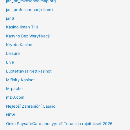
jan_pb_mkeschoolmap.org
jan_professormadjidsamii
jan6
Kasino Ilman Tiliä
Kasyno Bez Weryfikacji
Krypto Kasino
Leisure
Live
Luotettavat Nettikasinot
Mifinity Kasinot
Mrpacho
mzl0.com
Nejlepší Zahraniční Casino
NEW
Onko PaysafeCard anonyymi? Totuus ja rajoitukset 2026