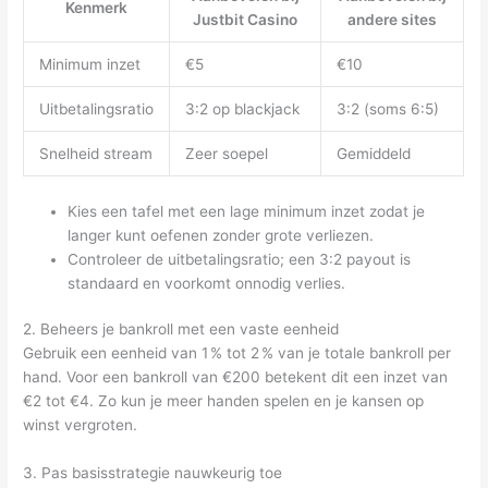
Kenmerk
Justbit Casino
andere sites
Minimum inzet
€5
€10
Uitbetalingsratio
3:2 op blackjack
3:2 (soms 6:5)
Snelheid stream
Zeer soepel
Gemiddeld
Kies een tafel met een lage minimum inzet zodat je
langer kunt oefenen zonder grote verliezen.
Controleer de uitbetalingsratio; een 3:2 payout is
standaard en voorkomt onnodig verlies.
2. Beheers je bankroll met een vaste eenheid
Gebruik een eenheid van 1 % tot 2 % van je totale bankroll per
hand. Voor een bankroll van €200 betekent dit een inzet van
€2 tot €4. Zo kun je meer handen spelen en je kansen op
winst vergroten.
3. Pas basisstrategie nauwkeurig toe