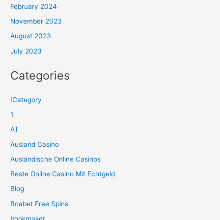
February 2024
November 2023
August 2023
July 2023
Categories
!Category
1
AT
Ausland Casino
Ausländische Online Casinos
Beste Online Casino Mit Echtgeld
Blog
Boabet Free Spins
bookmaker