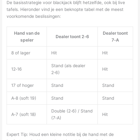
De basisstrategie voor blackjack blijft hetzelfde, ook bij live
tafels. Hieronder vind je een beknopte tabel met de meest
voorkomende beslissingen:
Hand van de
Dealer toont
Dealer toont 2‑6
speler
7‑A
8 of lager
Hit
Hit
Stand (als dealer
12‑16
Hit
2‑6)
17 of hoger
Stand
Stand
A‑8 (soft 19)
Stand
Stand
Double (2‑6) / Stand
A‑7 (soft 18)
Hit
(7‑A)
Expert Tip: Houd een kleine notitie bij de hand met de