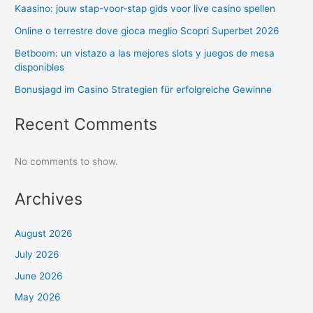
Kaasino: jouw stap-voor-stap gids voor live casino spellen
Online o terrestre dove gioca meglio Scopri Superbet 2026
Betboom: un vistazo a las mejores slots y juegos de mesa
disponibles
Bonusjagd im Casino Strategien für erfolgreiche Gewinne
Recent Comments
No comments to show.
Archives
August 2026
July 2026
June 2026
May 2026