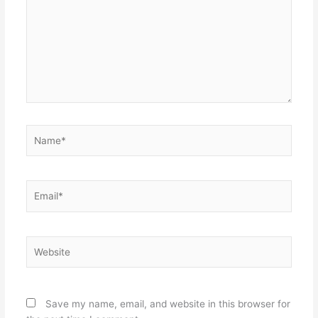
Name*
Email*
Website
Save my name, email, and website in this browser for