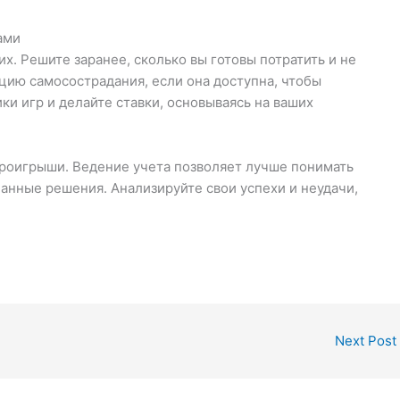
ами
х. Решите заранее, сколько вы готовы потратить и не
цию самосострадания, если она доступна, чтобы
ки игр и делайте ставки, основываясь на ваших
роигрыши. Ведение учета позволяет лучше понимать
анные решения. Анализируйте свои успехи и неудачи,
Next Post