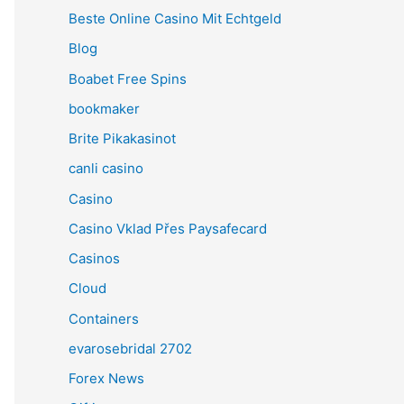
Beste Online Casino Mit Echtgeld
Blog
Boabet Free Spins
bookmaker
Brite Pikakasinot
canli casino
Casino
Casino Vklad Přes Paysafecard
Casinos
Cloud
Containers
evarosebridal 2702
Forex News