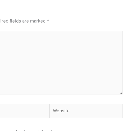
ired fields are marked
*
Website