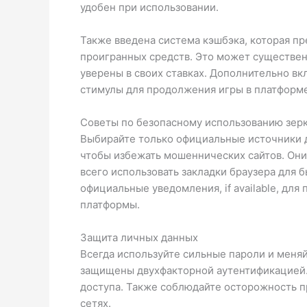
удобен при использовании.
Также введена система кэшбэка, которая пр
проигранных средств. Это может существенн
уверены в своих ставках. Дополнительно вк
стимулы для продолжения игры в платформе
Советы по безопасному использованию зерк
Выбирайте только официальные источники д
чтобы избежать мошеннических сайтов. Они
всего использовать закладки браузера для 
официальные уведомления, if available, дл
платформы.
Защита личных данных
Всегда используйте сильные пароли и меняй
защищены двухфакторной аутентификацией.
доступа. Также соблюдайте осторожность п
сетях.