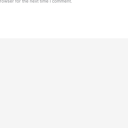
rowser for the next time I comment.