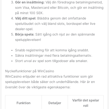
Gör en insättning:
Välj din föredragna betalningsmetod,
som Visa, Mastercard eller Bitcoin, och gör en insättning
på minst 100 SEK.
Välj ditt spel:
Bläddra genom det omfattande
spelutbudet och välj bland slots, bordsspel eller live
dealer-spel.
Börja spela:
Sätt igång och njut av den spännande
spelupplevelsen!
Snabb registrering för att komma igång snabbt.
Säkra insättningar med flera betalningsalternativ.
Stort urval av spel som tillgodoser alla smaker.
Nyckelfunktioner på WinCasino
WinCasino erbjuder en rad attraktiva funktioner som gör
spelupplevelsen både säker och underhållande. Här är en
översikt över de viktigaste egenskaperna:
Varför det spelar
Funktion
Detaljer
roll