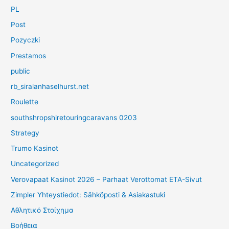
PL
Post
Pozyczki
Prestamos
public
rb_siralanhaselhurst.net
Roulette
southshropshiretouringcaravans 0203
Strategy
Trumo Kasinot
Uncategorized
Verovapaat Kasinot 2026 – Parhaat Verottomat ETA-Sivut
Zimpler Yhteystiedot: Sähköposti & Asiakastuki
Αθλητικό Στοίχημα
Βοήθεια