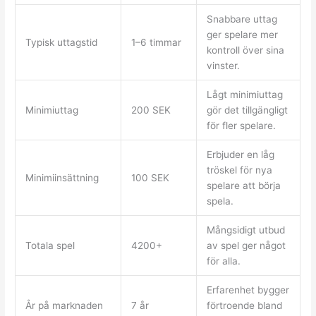
Snabbare uttag
ger spelare mer
Typisk uttagstid
1–6 timmar
kontroll över sina
vinster.
Lågt minimiuttag
Minimiuttag
200 SEK
gör det tillgängligt
för fler spelare.
Erbjuder en låg
tröskel för nya
Minimiinsättning
100 SEK
spelare att börja
spela.
Mångsidigt utbud
Totala spel
4200+
av spel ger något
för alla.
Erfarenhet bygger
År på marknaden
7 år
förtroende bland