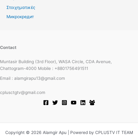
Στοιχηματικές
Микрокредит
Contact
Muntasir Building (3rd Floor), WASA Circle, CDA Avenue,
Chattogram-4000 Mobile : +8801756491511
Email : alamgirapu13@gmail.com
cplusctgtv@gmail.com
Copyright © 2026 Alamgir Apu | Powered by CPLUSTV IT TEAM