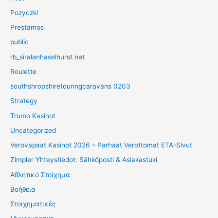
Pozyczki
Prestamos
public
rb_siralanhaselhurst.net
Roulette
southshropshiretouringcaravans 0203
Strategy
Trumo Kasinot
Uncategorized
Verovapaat Kasinot 2026 – Parhaat Verottomat ETA-Sivut
Zimpler Yhteystiedot: Sähköposti & Asiakastuki
Αθλητικό Στοίχημα
Βοήθεια
Στοιχηματικές