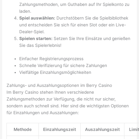
Zahlungsmethoden, um Guthaben auf Ihr Spielkonto zu
laden.
Spiel auswählen:
Durchstöbern Sie die Spielbibliothek
und entscheiden Sie sich für einen Slot oder ein Live-
Dealer-Spiel.
Spielen starten:
Setzen Sie Ihre Einsätze und genießen
Sie das Spielerlebnis!
Einfacher Registrierungsprozess
Schnelle Verifizierung für sichere Zahlungen
Vielfältige Einzahlungsmöglichkeiten
Zahlungs- und Auszahlungsoptionen im Berry Casino
Im Berry Casino stehen Ihnen verschiedene
Zahlungsmethoden zur Verfügung, die nicht nur sicher,
sondern auch schnell sind. Hier sind die wichtigsten Optionen
für Einzahlungen und Auszahlungen:
Methode
Einzahlungszeit
Auszahlungszeit
Limi