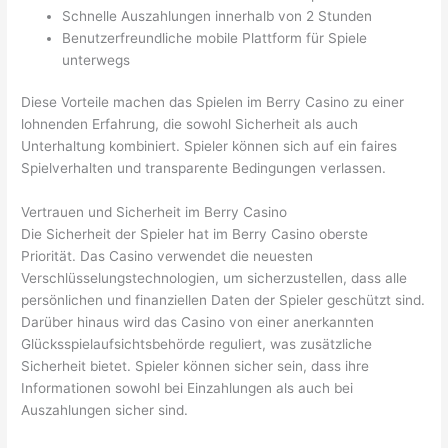
Schnelle Auszahlungen innerhalb von 2 Stunden
Benutzerfreundliche mobile Plattform für Spiele
unterwegs
Diese Vorteile machen das Spielen im Berry Casino zu einer
lohnenden Erfahrung, die sowohl Sicherheit als auch
Unterhaltung kombiniert. Spieler können sich auf ein faires
Spielverhalten und transparente Bedingungen verlassen.
Vertrauen und Sicherheit im Berry Casino
Die Sicherheit der Spieler hat im Berry Casino oberste
Priorität. Das Casino verwendet die neuesten
Verschlüsselungstechnologien, um sicherzustellen, dass alle
persönlichen und finanziellen Daten der Spieler geschützt sind.
Darüber hinaus wird das Casino von einer anerkannten
Glücksspielaufsichtsbehörde reguliert, was zusätzliche
Sicherheit bietet. Spieler können sicher sein, dass ihre
Informationen sowohl bei Einzahlungen als auch bei
Auszahlungen sicher sind.