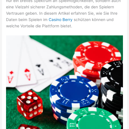
nur ein breites Spektrum an Spielmöglichkeiten, sondern auch
eine Vielzahl sicherer Zahlungsmethoden, die den Spielern
Vertrauen geben. In diesem Artikel erfahren Sie, wie Sie Ihre
Daten beim Spielen im
Casino Berry
schützen können und
welche Vorteile die Plattform bietet.