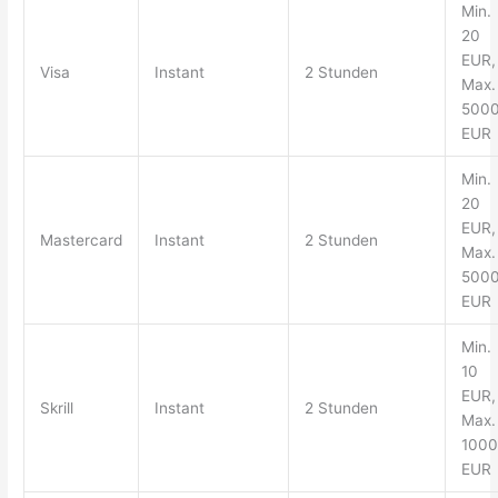
Min.
20
EUR,
Visa
Instant
2 Stunden
Max.
500
EUR
Min.
20
EUR,
Mastercard
Instant
2 Stunden
Max.
500
EUR
Min.
10
EUR,
Skrill
Instant
2 Stunden
Max.
100
EUR