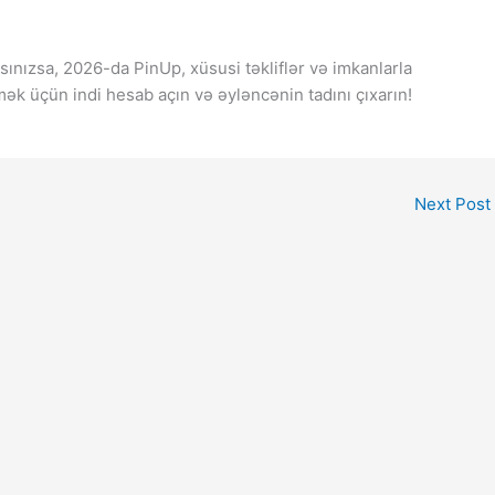
sınızsa, 2026-da PinUp, xüsusi təkliflər və imkanlarla
mək üçün indi hesab açın və əyləncənin tadını çıxarın!
Next Post