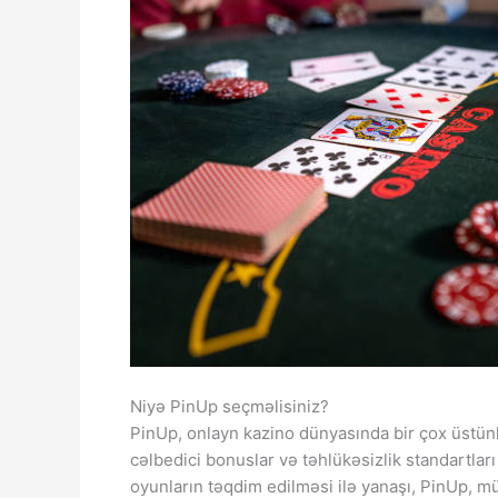
Niyə PinUp seçməlisiniz?
PinUp, onlayn kazino dünyasında bir çox üstünl
cəlbedici bonuslar və təhlükəsizlik standartla
oyunların təqdim edilməsi ilə yanaşı, PinUp, müş