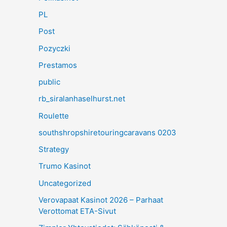
PL
Post
Pozyczki
Prestamos
public
rb_siralanhaselhurst.net
Roulette
southshropshiretouringcaravans 0203
Strategy
Trumo Kasinot
Uncategorized
Verovapaat Kasinot 2026 – Parhaat
Verottomat ETA-Sivut