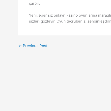
çarpır.
Yəni, əgər siz onlayn kazino oyunlarına maraqlı
sizləri gözləyir. Oyun təcrübənizi zənginləşdir
←
Previous Post