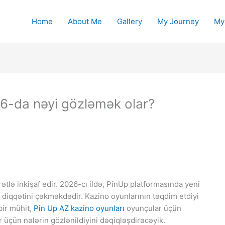
Home
About Me
Gallery
My Journey
My
26-da nəyi gözləmək olar?
lə inkişaf edir. 2026-cı ildə, PinUp platformasında yeni
in diqqətini çəkməkdədir. Kazino oyunlarının təqdim etdiyi
bir mühit,
Pin Up AZ kazino oyunları
oyunçular üçün
r üçün nələrin gözlənildiyini dəqiqləşdirəcəyik.