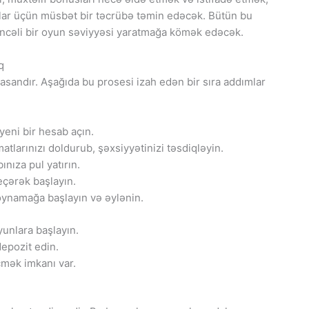
nlar üçün müsbət bir təcrübə təmin edəcək. Bütün bu
əncəli bir oyun səviyyəsi yaratmağa kömək edəcək.
q
sandır. Aşağıda bu prosesi izah edən bir sıra addımlar
 yeni bir hesab açın.
larınızı doldurub, şəxsiyyətinizi təsdiqləyin.
ıza pul yatırın.
eçərək başlayın.
ynamağa başlayın və əylənin.
unlara başlayın.
depozit edin.
çmək imkanı var.