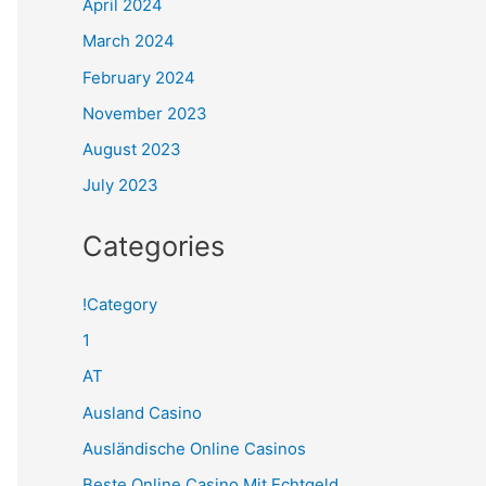
April 2024
March 2024
February 2024
November 2023
August 2023
July 2023
Categories
!Category
1
AT
Ausland Casino
Ausländische Online Casinos
Beste Online Casino Mit Echtgeld