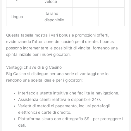
veloce
Italiano
Lingua
—
—
disponibile
Questa tabella mostra i vari bonus e promozioni offerti,
evidenziando l’attenzione del casinò per il cliente. I bonus
possono incrementare le possibilità di vincita, fornendo una
spinta iniziale per i nuovi giocatori.
Vantaggi chiave di Big Casino
Big Casino si distingue per una serie di vantaggi che lo
rendono una scelta ideale per i giocatori:
Interfaccia utente intuitiva che facilita la navigazione.
Assistenza clienti reattiva e disponibile 24/7.
Varietà di metodi di pagamento, inclusi portafogli
elettronici e carte di credito.
Piattaforma sicura con crittografia SSL per proteggere i
dati.