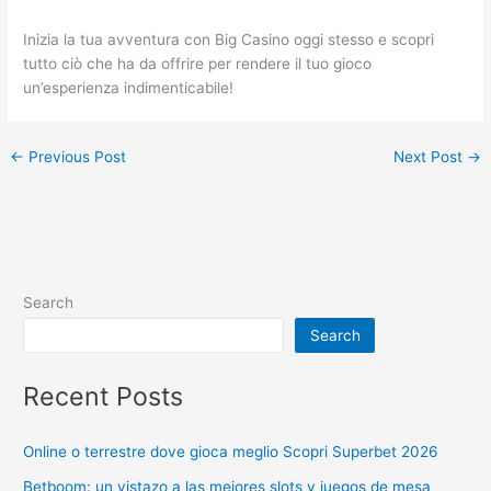
Inizia la tua avventura con Big Casino oggi stesso e scopri
tutto ciò che ha da offrire per rendere il tuo gioco
un’esperienza indimenticabile!
←
Previous Post
Next Post
→
Search
Search
Recent Posts
Online o terrestre dove gioca meglio Scopri Superbet 2026
Betboom: un vistazo a las mejores slots y juegos de mesa