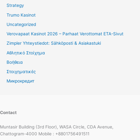
Strategy
Trumo Kasinot
Uncategorized
Verovapaat Kasinot 2026 – Parhaat Verottomat ETA-Sivut
Zimpler Yhteystiedot: Sähköposti & Asiakastuki
Αθλητικό Στοίχημα
Βοήθεια
Στοιχηματικές
Микрокредит
Contact
Muntasir Building (3rd Floor), WASA Circle, CDA Avenue,
Chattogram-4000 Mobile : +8801756491511