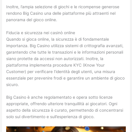
Inoltre, l’ampia selezione di giochi e le ricompense generose
rendono Big Casino una delle piattaforme più attraenti nel
panorama del gioco online.
Fiducia e sicurezza nei casinò online
Quando si gioca online, la sicurezza è di fondamentale
importanza. Big Casino utilizza sistemi di crittografia avanzati,
garantendo che tutte le transazioni e le informazioni personali
siano protette da accessi non autorizzati. Inoltre, la
piattaforma implementa procedure KYC (Know Your
Customer) per verificare l’identità degli utenti, una misura
essenziale per prevenire frodi e garantire un ambiente di gioco
sicuro.
Big Casino è anche regolamentato e opera sotto licenze
appropriate, offrendo ulteriore tranquillità ai giocatori. Ogni
aspetto della sicurezza è curato, permettendo di concentrarsi
solo sul divertimento e sull’esperienza di gioco.