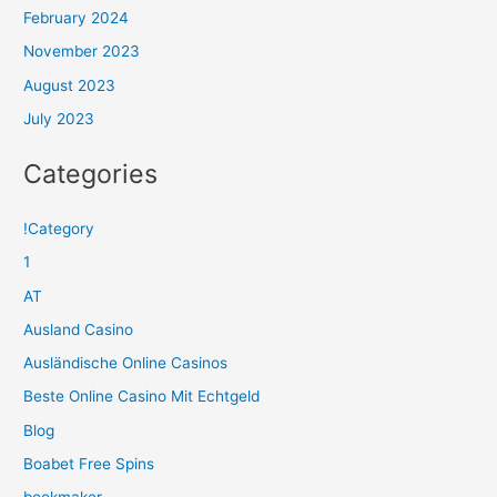
February 2024
November 2023
August 2023
July 2023
Categories
!Category
1
AT
Ausland Casino
Ausländische Online Casinos
Beste Online Casino Mit Echtgeld
Blog
Boabet Free Spins