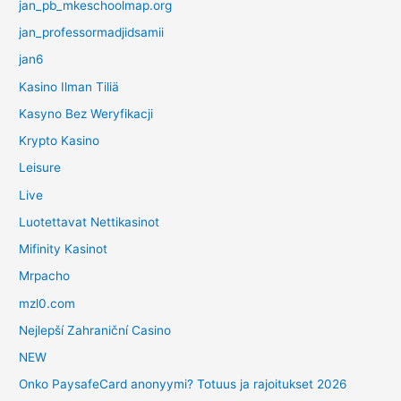
jan_pb_mkeschoolmap.org
jan_professormadjidsamii
jan6
Kasino Ilman Tiliä
Kasyno Bez Weryfikacji
Krypto Kasino
Leisure
Live
Luotettavat Nettikasinot
Mifinity Kasinot
Mrpacho
mzl0.com
Nejlepší Zahraniční Casino
NEW
Onko PaysafeCard anonyymi? Totuus ja rajoitukset 2026