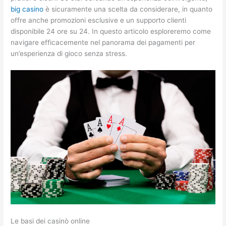
big casino
è sicuramente una scelta da considerare, in quanto
offre anche promozioni esclusive e un supporto clienti
disponibile 24 ore su 24. In questo articolo esploreremo come
navigare efficacemente nel panorama dei pagamenti per
un’esperienza di gioco senza stress.
Le basi dei casinò online