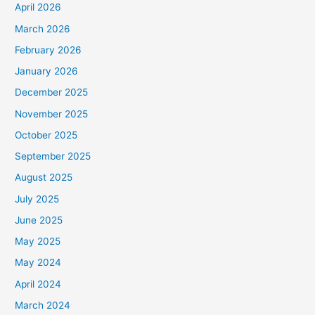
April 2026
March 2026
February 2026
January 2026
December 2025
November 2025
October 2025
September 2025
August 2025
July 2025
June 2025
May 2025
May 2024
April 2024
March 2024