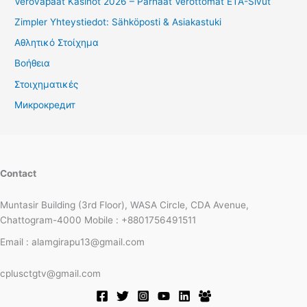
Verovapaat Kasinot 2026 – Parhaat Verottomat ETA-Sivut
Zimpler Yhteystiedot: Sähköposti & Asiakastuki
Αθλητικό Στοίχημα
Βοήθεια
Στοιχηματικές
Микрокредит
Contact
Muntasir Building (3rd Floor), WASA Circle, CDA Avenue,
Chattogram-4000 Mobile : +8801756491511
Email : alamgirapu13@gmail.com
cplusctgtv@gmail.com