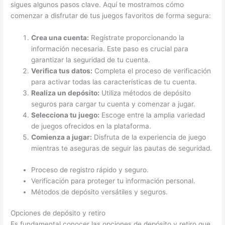
sigues algunos pasos clave. Aquí te mostramos cómo
comenzar a disfrutar de tus juegos favoritos de forma segura:
Crea una cuenta:
Regístrate proporcionando la
información necesaria. Este paso es crucial para
garantizar la seguridad de tu cuenta.
Verifica tus datos:
Completa el proceso de verificación
para activar todas las características de tu cuenta.
Realiza un depósito:
Utiliza métodos de depósito
seguros para cargar tu cuenta y comenzar a jugar.
Selecciona tu juego:
Escoge entre la amplia variedad
de juegos ofrecidos en la plataforma.
Comienza a jugar:
Disfruta de la experiencia de juego
mientras te aseguras de seguir las pautas de seguridad.
Proceso de registro rápido y seguro.
Verificación para proteger tu información personal.
Métodos de depósito versátiles y seguros.
Opciones de depósito y retiro
Es fundamental conocer las opciones de depósito y retiro que