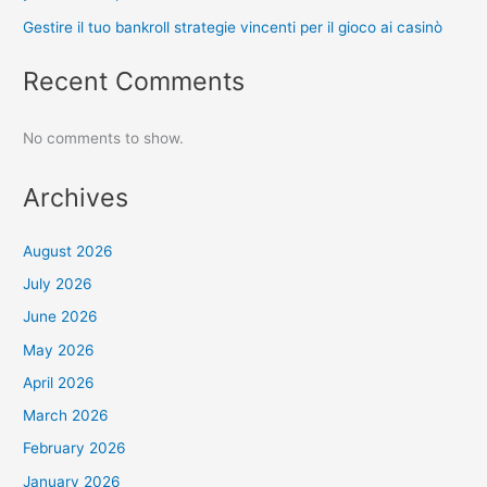
Gestire il tuo bankroll strategie vincenti per il gioco ai casinò
Recent Comments
No comments to show.
Archives
August 2026
July 2026
June 2026
May 2026
April 2026
March 2026
February 2026
January 2026