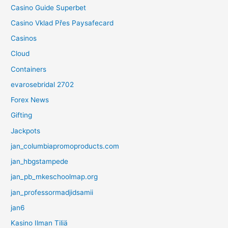
Casino Guide Superbet
Casino Vklad Přes Paysafecard
Casinos
Cloud
Containers
evarosebridal 2702
Forex News
Gifting
Jackpots
jan_columbiapromoproducts.com
jan_hbgstampede
jan_pb_mkeschoolmap.org
jan_professormadjidsamii
jan6
Kasino Ilman Tiliä