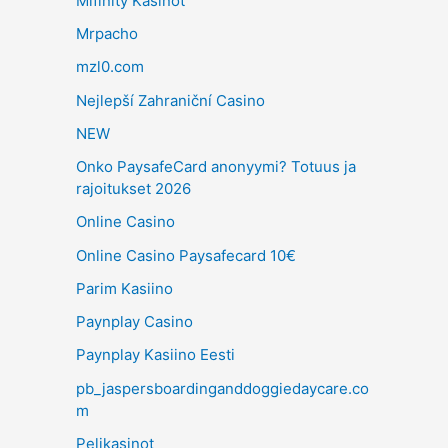
Mifinity Kasinot
Mrpacho
mzl0.com
Nejlepší Zahraniční Casino
NEW
Onko PaysafeCard anonyymi? Totuus ja
rajoitukset 2026
Online Casino
Online Casino Paysafecard 10€
Parim Kasiino
Paynplay Casino
Paynplay Kasiino Eesti
pb_jaspersboardinganddoggiedaycare.co
m
Pelikasinot