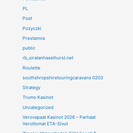
PL
Post
Pozyczki
Prestamos
public
rb_siralanhaselhurst.net
Roulette
southshropshiretouringcaravans 0203
Strategy
Trumo Kasinot
Uncategorized
Verovapaat Kasinot 2026 – Parhaat
Verottomat ETA-Sivut