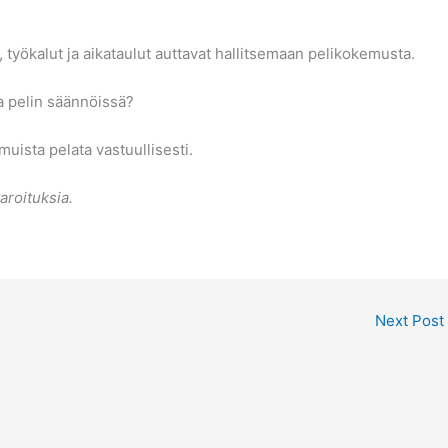
, työkalut ja aikataulut auttavat hallitsemaan pelikokemusta.
a pelin säännöissä?
uista pelata vastuullisesti.
aroituksia.
Next Post