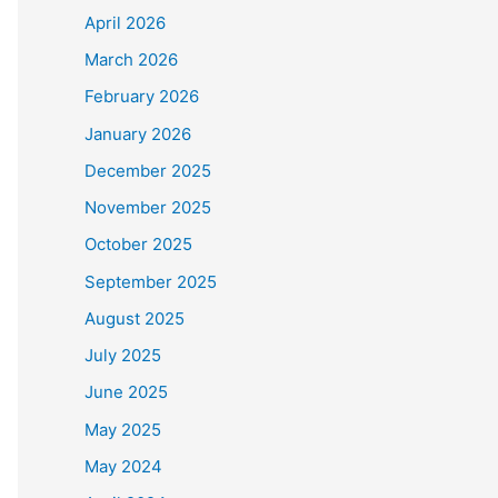
April 2026
March 2026
February 2026
January 2026
December 2025
November 2025
October 2025
September 2025
August 2025
July 2025
June 2025
May 2025
May 2024