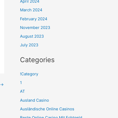
April 2024
March 2024
February 2024
November 2023
August 2023
July 2023
Categories
!Category
1
→
AT
Ausland Casino
Ausländische Online Casinos
Beste Online Casino Mit Echtgeld