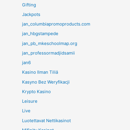
Gifting
Jackpots
jan_columbiapromoproducts.com
jan_hbgstampede
jan_pb_mkeschoolmap.org
jan_professormadjidsamii
jan6
Kasino Ilman Tiliä
Kasyno Bez Weryfikacji
Krypto Kasino
Leisure
Live
Luotettavat Nettikasinot