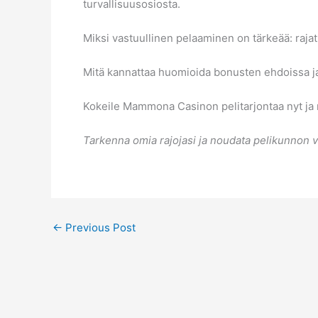
turvallisuusosiosta.
Miksi vastuullinen pelaaminen on tärkeää: rajat
Mitä kannattaa huomioida bonusten ehdoissa j
Kokeile Mammona Casinon pelitarjontaa nyt ja m
Tarkenna omia rajojasi ja noudata pelikunnon v
←
Previous Post