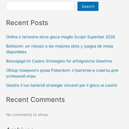
Search
Recent Posts
Online o terrestre dove gioca meglio Scopri Superbet 2026
Betboom: un vistazo a las mejores slots y juegos de mesa
disponibles
Bonusjagd im Casino Strategien für erfolgreiche Gewinne
Обзор покерного рума Pokerdom: стратегии и советы для
успешной игры
Gestire il tuo bankroll strategie vincenti per il gioco ai casinò
Recent Comments
No comments to show.