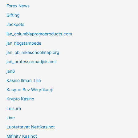
Forex News
Gifting
Jackpots
jan_columbiapromoproducts.com
jan_hbgstampede
jan_pb_mkeschoolmap.org
jan_professormadjidsamii
jan6
Kasino Ilman Tiliä
Kasyno Bez Weryfikacji
Krypto Kasino
Leisure
Live
Luotettavat Nettikasinot
Mifinity Kasinot