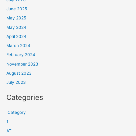
June 2025
May 2025
May 2024
April 2024
March 2024
February 2024
November 2023
August 2023
July 2023
Categories
!Category
1
AT