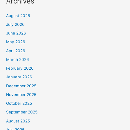
Archives
August 2026
July 2026
June 2026
May 2026
April 2026
March 2026
February 2026
January 2026
December 2025
November 2025
October 2025
September 2025
August 2025
July 2025