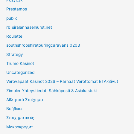
Pozyczki
Prestamos
public
rb_siralanhaselhurst.net
Roulette
southshropshiretouringcaravans 0203
Strategy
Trumo Kasinot
Uncategorized
Verovapaat Kasinot 2026 – Parhaat Verottomat ETA-Sivut
Zimpler Yhteystiedot: Sähköposti & Asiakastuki
Αθλητικό Στοίχημα
Βοήθεια
Στοιχηματικές
Микрокредит