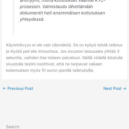
anonyymi, mutta kotiutukset vaativat KYC-
prosessin. Valmistaudu lähettämään
dokumentit heti ensimmäisen kotiutuksen
yhteydessä.
Käytettävyys ei ole vain ulkonäköä. Se on kykyä tehdä talletus
ja löytää peli alle minuutissa. Jos sivuston latausaika ylittää 3
sekuntia, vaihdan itse toiseen palveluun. Näillä viidellä listatulla
sivustolla testini osoittivat, että ne tarjoavat vakaan
kokemuksen myös 10 euron pienillä talletuksilla.
←
Previous Post
Next Post
→
Search