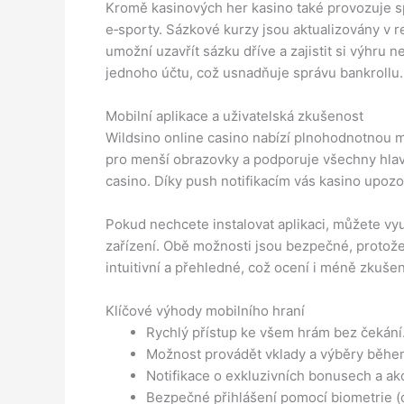
Kromě kasinových her kasino také provozuje sp
e‑sporty. Sázkové kurzy jsou aktualizovány v r
umožní uzavřít sázku dříve a zajistit si výhru 
jednoho účtu, což usnadňuje správu bankrollu.
Mobilní aplikace a uživatelská zkušenost
Wildsino online casino nabízí plnohodnotnou mo
pro menší obrazovky a podporuje všechny hlavní 
casino. Díky push notifikacím vás kasino upozo
Pokud nechcete instalovat aplikaci, můžete vy
zařízení. Obě možnosti jsou bezpečné, protože p
intuitivní a přehledné, což ocení i méně zkušen
Klíčové výhody mobilního hraní
Rychlý přístup ke všem hrám bez čekání
Možnost provádět vklady a výběry během 
Notifikace o exkluzivních bonusech a ak
Bezpečné přihlášení pomocí biometrie (ot