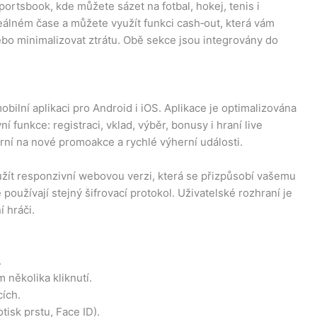
ortsbook, kde můžete sázet na fotbal, hokej, tenis i
eálném čase a můžete využít funkci cash‑out, která vám
nebo minimalizovat ztrátu. Obě sekce jsou integrovány do
bilní aplikaci pro Android i iOS. Aplikace je optimalizována
funkce: registraci, vklad, výběr, bonusy i hraní live
rní na nové promoakce a rychlé výherní události.
užít responzivní webovou verzi, která se přizpůsobí vašemu
oužívají stejný šifrovací protokol. Uživatelské rozhraní je
í hráči.
.
několika kliknutí.
cích.
isk prstu, Face ID).