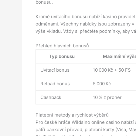
bonusu.
Kromě uvítacího bonusu nabízí kasino pravidel
odměnami. Všechny nabídky jsou zobrazeny v s
výše vkladu. Vždy si přečtěte podmínky, aby v
Přehled hlavních bonusů
Typ bonusu
Maximální výš
Uvítací bonus
10 000 Kč + 50 FS
Reload bonus
5 000 Kč
Cashback
10 % z proher
Platební metody a rychlost výběrů
Pro české hráče Wildsino online casino nabízí 
patří bankovní převod, platební karty (Visa, M