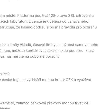
ím místě. Platforma používá 128‑bitové SSL šifrování a
acích laboratoří. Licence je udělena od uznávaného
 zaručuje, že kasino dodržuje přísná pravidla pro ochranu
 jako limity vkladů, časové limity a možnost samovolného
oblémem, můžete kontaktovat zákaznickou podporu, která
vás nasměruje na odborné poradny.
blice?
 české legislativy. Hráči mohou hrát v CZK a využívat
okamžité, zatímco bankovní převody mohou trvat 24–
částky.