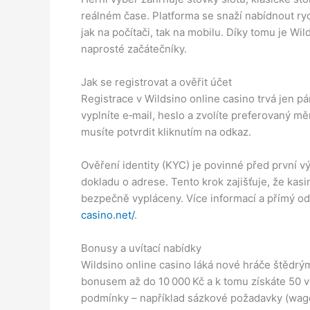
reálném čase. Platforma se snaží nabídnout ryc
jak na počítači, tak na mobilu. Díky tomu je Wi
naprosté začátečníky.
Jak se registrovat a ověřit účet
Registrace v Wildsino online casino trvá jen pá
vyplníte e‑mail, heslo a zvolíte preferovaný mě
musíte potvrdit kliknutím na odkaz.
Ověření identity (KYC) je povinné před první
dokladu o adrese. Tento krok zajišťuje, že kas
bezpečně vypláceny. Více informací a přímý od
casino.net/
.
Bonusy a uvítací nabídky
Wildsino online casino láká nové hráče štědrým
bonusem až do 10 000 Kč a k tomu získáte 50 vo
podmínky – například sázkové požadavky (wage