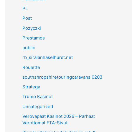
PL
Post
Pozyczki
Prestamos
public
rb_siralanhaselhurst.net
Roulette
southshropshiretouringcaravans 0203
Strategy
Trumo Kasinot
Uncategorized
Verovapaat Kasinot 2026 – Parhaat
Verottomat ETA-Sivut