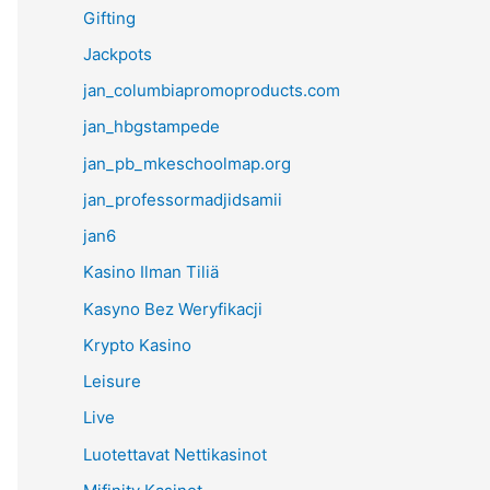
Gifting
Jackpots
jan_columbiapromoproducts.com
jan_hbgstampede
jan_pb_mkeschoolmap.org
jan_professormadjidsamii
jan6
Kasino Ilman Tiliä
Kasyno Bez Weryfikacji
Krypto Kasino
Leisure
Live
Luotettavat Nettikasinot