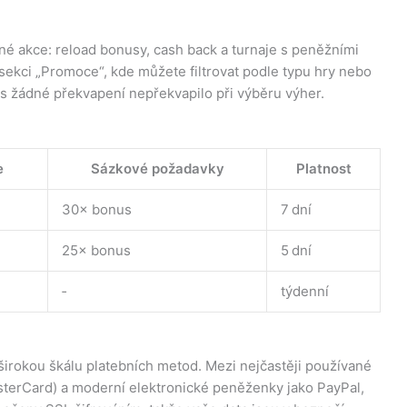
né akce: reload bonusy, cash back a turnaje s peněžními
ekci „Promoce“, kde můžete filtrovat podle typu hry nebo
ás žádné překvapení nepřekvapilo při výběru výher.
e
Sázkové požadavky
Platnost
30× bonus
7 dní
25× bonus
5 dní
‑
týdenní
širokou škálu platebních metod. Mezi nejčastěji používané
asterCard) a moderní elektronické peněženky jako PayPal,