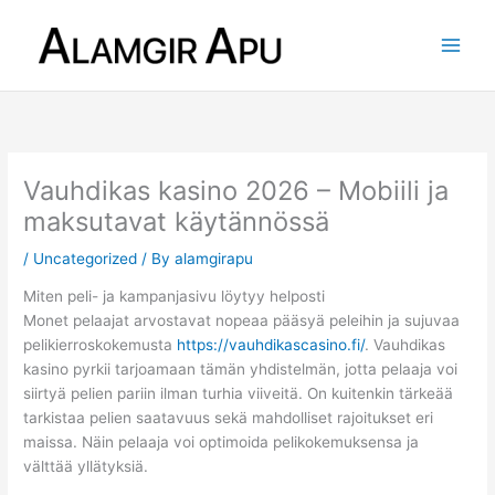
Skip
to
content
Vauhdikas kasino 2026 – Mobiili ja
maksutavat käytännössä
/
Uncategorized
/ By
alamgirapu
Miten peli- ja kampanjasivu löytyy helposti
Monet pelaajat arvostavat nopeaa pääsyä peleihin ja sujuvaa
pelikierroskokemusta
https://vauhdikascasino.fi/
. Vauhdikas
kasino pyrkii tarjoamaan tämän yhdistelmän, jotta pelaaja voi
siirtyä pelien pariin ilman turhia viiveitä. On kuitenkin tärkeää
tarkistaa pelien saatavuus sekä mahdolliset rajoitukset eri
maissa. Näin pelaaja voi optimoida pelikokemuksensa ja
välttää yllätyksiä.