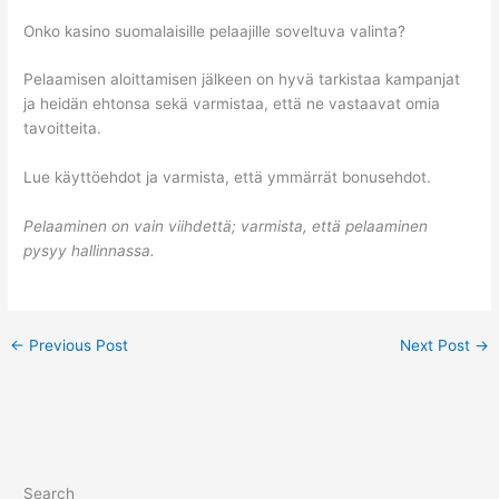
Onko kasino suomalaisille pelaajille soveltuva valinta?
Pelaamisen aloittamisen jälkeen on hyvä tarkistaa kampanjat
ja heidän ehtonsa sekä varmistaa, että ne vastaavat omia
tavoitteita.
Lue käyttöehdot ja varmista, että ymmärrät bonusehdot.
Pelaaminen on vain viihdettä; varmista, että pelaaminen
pysyy hallinnassa.
←
Previous Post
Next Post
→
Search