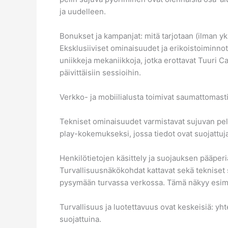
ja uudelleen.
Bonukset ja kampanjat: mitä tarjotaan (ilman yk
Eksklusiiviset ominaisuudet ja erikoistoiminnot
uniikkeja mekaniikkoja, jotka erottavat Tuuri Ca
päivittäisiin sessioihin.
Verkko- ja mobiilialusta toimivat saumattomast
Tekniset ominaisuudet varmistavat sujuvan peli
play-kokemukseksi, jossa tiedot ovat suojattuja
Henkilötietojen käsittely ja suojauksen pääperi
Turvallisuusnäkökohdat kattavat sekä tekniset 
pysymään turvassa verkossa. Tämä näkyy esime
Turvallisuus ja luotettavuus ovat keskeisiä: yh
suojattuina.