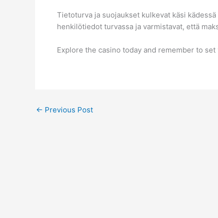
Tietoturva ja suojaukset kulkevat käsi kädessä 
henkilötiedot turvassa ja varmistavat, että maks
Explore the casino today and remember to set y
←
Previous Post