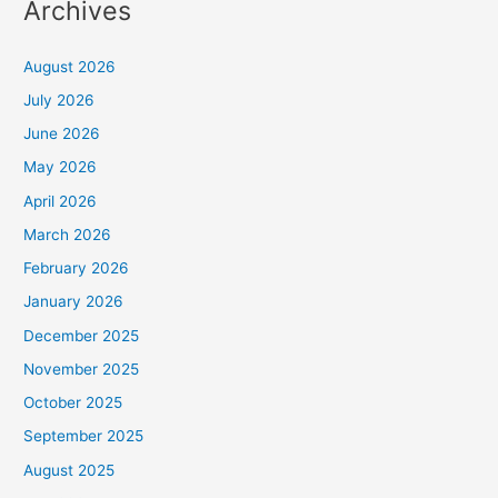
Archives
August 2026
July 2026
June 2026
May 2026
April 2026
March 2026
February 2026
January 2026
December 2025
November 2025
October 2025
September 2025
August 2025