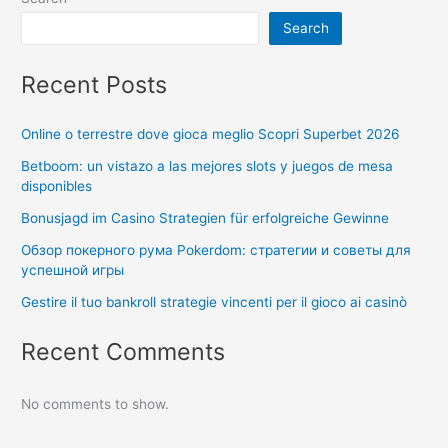
Search
Recent Posts
Online o terrestre dove gioca meglio Scopri Superbet 2026
Betboom: un vistazo a las mejores slots y juegos de mesa
disponibles
Bonusjagd im Casino Strategien für erfolgreiche Gewinne
Обзор покерного рума Pokerdom: стратегии и советы для
успешной игры
Gestire il tuo bankroll strategie vincenti per il gioco ai casinò
Recent Comments
No comments to show.