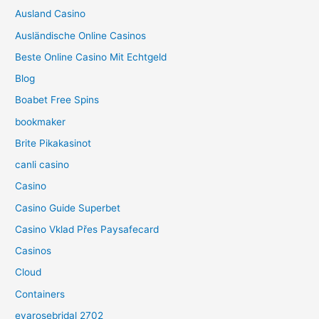
Ausland Casino
Ausländische Online Casinos
Beste Online Casino Mit Echtgeld
Blog
Boabet Free Spins
bookmaker
Brite Pikakasinot
canli casino
Casino
Casino Guide Superbet
Casino Vklad Přes Paysafecard
Casinos
Cloud
Containers
evarosebridal 2702