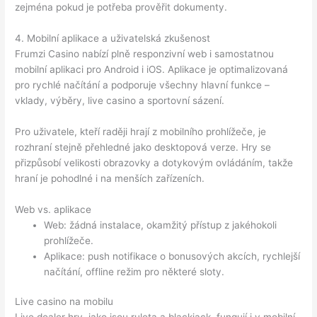
zejména pokud je potřeba prověřit dokumenty.
4. Mobilní aplikace a uživatelská zkušenost
Frumzi Casino nabízí plně responzivní web i samostatnou
mobilní aplikaci pro Android i iOS. Aplikace je optimalizovaná
pro rychlé načítání a podporuje všechny hlavní funkce –
vklady, výběry, live casino a sportovní sázení.
Pro uživatele, kteří raději hrají z mobilního prohlížeče, je
rozhraní stejně přehledné jako desktopová verze. Hry se
přizpůsobí velikosti obrazovky a dotykovým ovládáním, takže
hraní je pohodlné i na menších zařízeních.
Web vs. aplikace
Web: žádná instalace, okamžitý přístup z jakéhokoli
prohlížeče.
Aplikace: push notifikace o bonusových akcích, rychlejší
načítání, offline režim pro některé sloty.
Live casino na mobilu