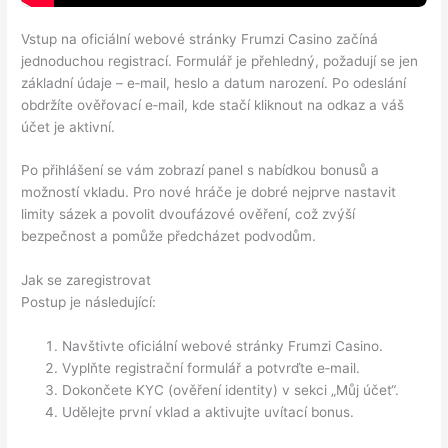
Vstup na oficiální webové stránky Frumzi Casino začíná
jednoduchou registrací. Formulář je přehledný, požadují se jen
základní údaje – e‑mail, heslo a datum narození. Po odeslání
obdržíte ověřovací e‑mail, kde stačí kliknout na odkaz a váš
účet je aktivní.
Po přihlášení se vám zobrazí panel s nabídkou bonusů a
možností vkladu. Pro nové hráče je dobré nejprve nastavit
limity sázek a povolit dvoufázové ověření, což zvýší
bezpečnost a pomůže předcházet podvodům.
Jak se zaregistrovat
Postup je následující:
Navštivte oficiální webové stránky Frumzi Casino.
Vyplňte registrační formulář a potvrďte e‑mail.
Dokončete KYC (ověření identity) v sekci „Můj účet“.
Udělejte první vklad a aktivujte uvítací bonus.