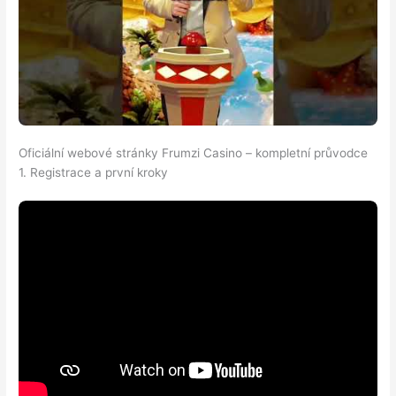
Oficiální webové stránky Frumzi Casino – kompletní průvodce
1. Registrace a první kroky