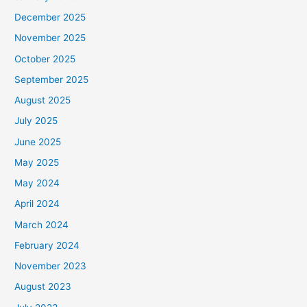
December 2025
November 2025
October 2025
September 2025
August 2025
July 2025
June 2025
May 2025
May 2024
April 2024
March 2024
February 2024
November 2023
August 2023