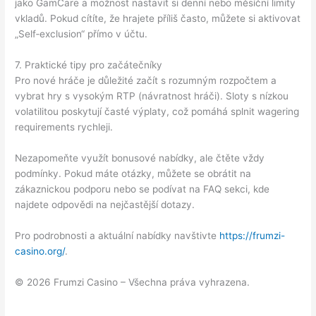
jako GamCare a možnost nastavit si denní nebo měsíční limity
vkladů. Pokud cítíte, že hrajete příliš často, můžete si aktivovat
„Self‑exclusion“ přímo v účtu.
7. Praktické tipy pro začátečníky
Pro nové hráče je důležité začít s rozumným rozpočtem a
vybrat hry s vysokým RTP (návratnost hráči). Sloty s nízkou
volatilitou poskytují časté výplaty, což pomáhá splnit wagering
requirements rychleji.
Nezapomeňte využít bonusové nabídky, ale čtěte vždy
podmínky. Pokud máte otázky, můžete se obrátit na
zákaznickou podporu nebo se podívat na FAQ sekci, kde
najdete odpovědi na nejčastější dotazy.
Pro podrobnosti a aktuální nabídky navštivte
https://frumzi-
casino.org/
.
© 2026 Frumzi Casino – Všechna práva vyhrazena.