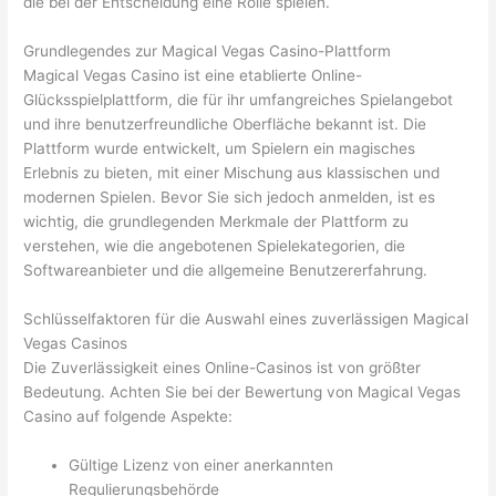
die bei der Entscheidung eine Rolle spielen.
Grundlegendes zur Magical Vegas Casino-Plattform
Magical Vegas Casino ist eine etablierte Online-
Glücksspielplattform, die für ihr umfangreiches Spielangebot
und ihre benutzerfreundliche Oberfläche bekannt ist. Die
Plattform wurde entwickelt, um Spielern ein magisches
Erlebnis zu bieten, mit einer Mischung aus klassischen und
modernen Spielen. Bevor Sie sich jedoch anmelden, ist es
wichtig, die grundlegenden Merkmale der Plattform zu
verstehen, wie die angebotenen Spielekategorien, die
Softwareanbieter und die allgemeine Benutzererfahrung.
Schlüsselfaktoren für die Auswahl eines zuverlässigen Magical
Vegas Casinos
Die Zuverlässigkeit eines Online-Casinos ist von größter
Bedeutung. Achten Sie bei der Bewertung von Magical Vegas
Casino auf folgende Aspekte:
Gültige Lizenz von einer anerkannten
Regulierungsbehörde