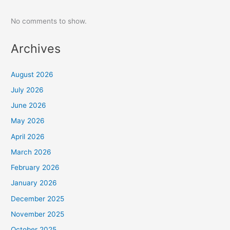
No comments to show.
Archives
August 2026
July 2026
June 2026
May 2026
April 2026
March 2026
February 2026
January 2026
December 2025
November 2025
October 2025