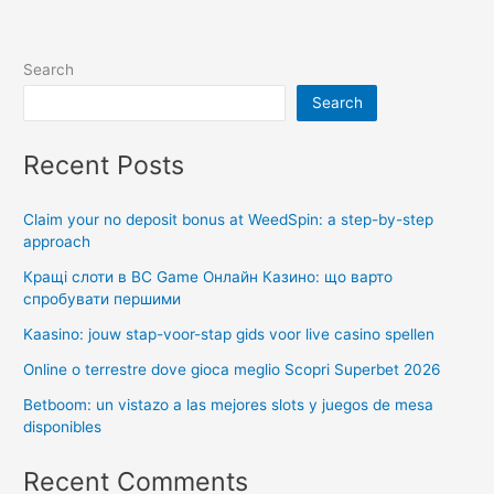
Search
Search
Recent Posts
Claim your no deposit bonus at WeedSpin: a step-by-step
approach
Кращі слоти в BC Game Онлайн Казино: що варто
спробувати першими
Kaasino: jouw stap-voor-stap gids voor live casino spellen
Online o terrestre dove gioca meglio Scopri Superbet 2026
Betboom: un vistazo a las mejores slots y juegos de mesa
disponibles
Recent Comments