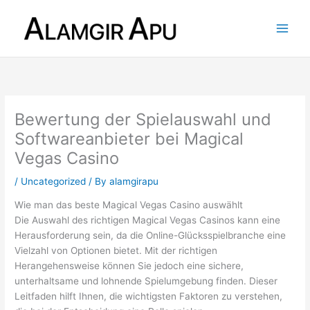
Skip
to
content
Bewertung der Spielauswahl und
Softwareanbieter bei Magical
Vegas Casino
/
Uncategorized
/ By
alamgirapu
Wie man das beste Magical Vegas Casino auswählt
Die Auswahl des richtigen Magical Vegas Casinos kann eine
Herausforderung sein, da die Online-Glücksspielbranche eine
Vielzahl von Optionen bietet. Mit der richtigen
Herangehensweise können Sie jedoch eine sichere,
unterhaltsame und lohnende Spielumgebung finden. Dieser
Leitfaden hilft Ihnen, die wichtigsten Faktoren zu verstehen,