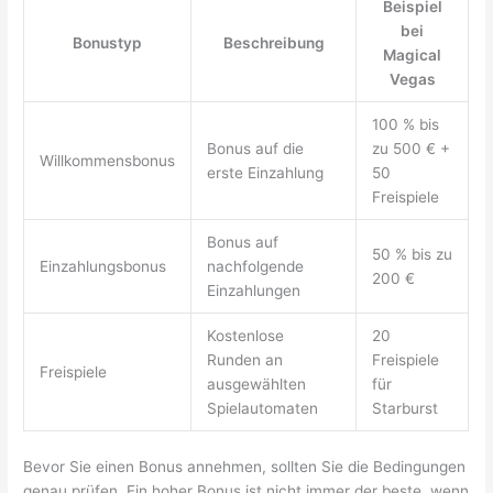
Beispiel
bei
Bonustyp
Beschreibung
Magical
Vegas
100 % bis
Bonus auf die
zu 500 € +
Willkommensbonus
erste Einzahlung
50
Freispiele
Bonus auf
50 % bis zu
Einzahlungsbonus
nachfolgende
200 €
Einzahlungen
Kostenlose
20
Runden an
Freispiele
Freispiele
ausgewählten
für
Spielautomaten
Starburst
Bevor Sie einen Bonus annehmen, sollten Sie die Bedingungen
genau prüfen. Ein hoher Bonus ist nicht immer der beste, wenn