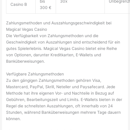
bis
30x
Unbegrenz
Casino B
300 €
Zahlungsmethoden und Auszahlungsgeschwindigkeit bei
Magical Vegas Casino
Die Verfügbarkeit von Zahlungsmethoden und die
Geschwindigkeit von Auszahlungen sind entscheidend für ein
gutes Spielerlebnis. Magical Vegas Casino bietet eine Reihe
von Optionen, darunter Kreditkarten, E-Wallets und
Banküberweisungen.
Verfügbare Zahlungsmethoden
Zu den gängigen Zahlungsmethoden gehören Visa,
Mastercard, PayPal, Skrill, Neteller und Paysafecard. Jede
Methode hat ihre eigenen Vor- und Nachteile in Bezug auf
Gebühren, Bearbeitungszeit und Limits. E-Wallets bieten in der
Regel die schnellsten Auszahlungen, oft innerhalb von 24
Stunden, während Banküberweisungen mehrere Tage dauern
können.