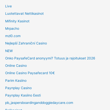
Live
Luotettavat Nettikasinot
Mifinity Kasinot
Mrpacho
mzl0.com
Nejlepší Zahraniční Casino
NEW
Onko PaysafeCard anonyymi? Totuus ja rajoitukset 2026
Online Casino
Online Casino Paysafecard 10€
Parim Kasiino
Paynplay Casino
Paynplay Kasiino Eesti
pb_jaspersboardinganddoggiedaycare.com