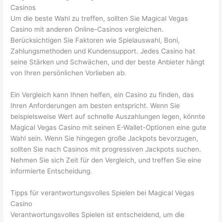
Casinos
Um die beste Wahl zu treffen, sollten Sie Magical Vegas
Casino mit anderen Online-Casinos vergleichen.
Berücksichtigen Sie Faktoren wie Spielauswahl, Boni,
Zahlungsmethoden und Kundensupport. Jedes Casino hat
seine Stärken und Schwächen, und der beste Anbieter hängt
von Ihren persönlichen Vorlieben ab.
Ein Vergleich kann Ihnen helfen, ein Casino zu finden, das
Ihren Anforderungen am besten entspricht. Wenn Sie
beispielsweise Wert auf schnelle Auszahlungen legen, könnte
Magical Vegas Casino mit seinen E-Wallet-Optionen eine gute
Wahl sein. Wenn Sie hingegen große Jackpots bevorzugen,
sollten Sie nach Casinos mit progressiven Jackpots suchen.
Nehmen Sie sich Zeit für den Vergleich, und treffen Sie eine
informierte Entscheidung.
Tipps für verantwortungsvolles Spielen bei Magical Vegas
Casino
Verantwortungsvolles Spielen ist entscheidend, um die