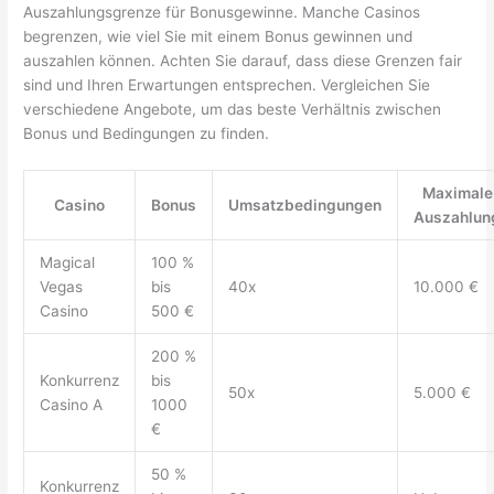
Auszahlungsgrenze für Bonusgewinne. Manche Casinos
begrenzen, wie viel Sie mit einem Bonus gewinnen und
auszahlen können. Achten Sie darauf, dass diese Grenzen fair
sind und Ihren Erwartungen entsprechen. Vergleichen Sie
verschiedene Angebote, um das beste Verhältnis zwischen
Bonus und Bedingungen zu finden.
Maximale
Casino
Bonus
Umsatzbedingungen
Auszahlun
Magical
100 %
Vegas
bis
40x
10.000 €
Casino
500 €
200 %
Konkurrenz
bis
50x
5.000 €
Casino A
1000
€
50 %
Konkurrenz