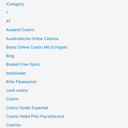
!Category
1
AT
Ausland Casino
Ausländische Online Casinos
Beste Online Casino Mit Echtgeld
Blog
Boabet Free Spins
bookmaker
Brite Pikakasinot
canli casino
Casino
Casino Guide Superbet
Casino Vklad Přes Paysafecard
Casinos